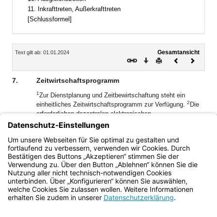
11. Inkrafttreten, Außerkrafttreten
[Schlussformel]
Inhalt
Gesamtansicht
Text gilt ab: 01.01.2024
Download
Drucken
Vorheriges
Nächste
Dokument
Dokume
7.
Zeitwirtschaftsprogramm
1
Zur Dienstplanung und Zeitbewirtschaftung steht ein
2
einheitliches Zeitwirtschaftsprogramm zur Verfügung.
Die
erforderlichen dezentralen elektronischen
Zeiterfassungssysteme sind aus eigenen Mitteln zu
3
beschaffen.
Die Verfahrenskoordination liegt in der
Zuständigkeit der Servicestelle Zeitmanagement beim
Präsidium der Bayerischen Bereitschaftspolizei.
Bayern.de
BayernPortal
Datenschutz