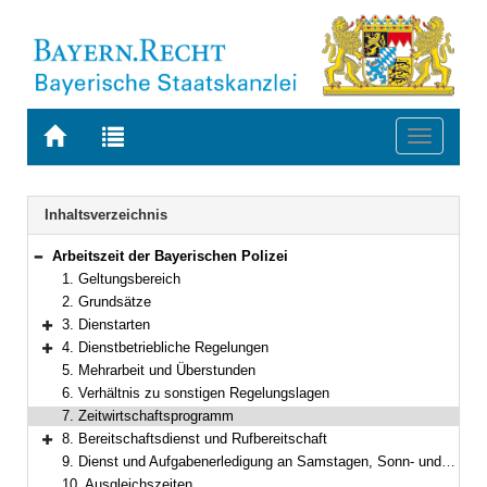
Zur
Zur
Toggle
Startseite
Trefferliste
navigati
von
der
BAYERN.RECHT
letzten
Navigation
Inhaltsverzeichnis
Suche
Arbeitszeit der Bayerischen Polizei
Bereich reduzieren
1. Geltungsbereich
2. Grundsätze
3. Dienstarten
Bereich erweitern
4. Dienstbetriebliche Regelungen
Bereich erweitern
5. Mehrarbeit und Überstunden
6. Verhältnis zu sonstigen Regelungslagen
7. Zeitwirtschaftsprogramm
8. Bereitschaftsdienst und Rufbereitschaft
Bereich erweitern
9. Dienst und Aufgabenerledigung an Samstagen, Sonn- und Feiertagen
10. Ausgleichszeiten