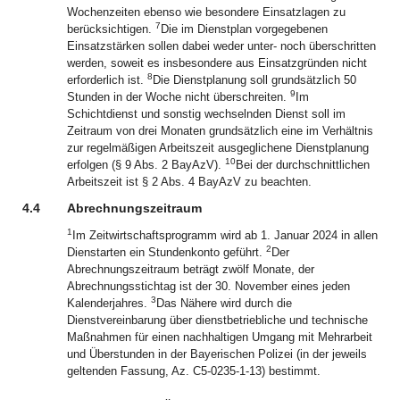
Wochenzeiten ebenso wie besondere Einsatzlagen zu
7
berücksichtigen.
Die im Dienstplan vorgegebenen
Einsatzstärken sollen dabei weder unter- noch überschritten
werden, soweit es insbesondere aus Einsatzgründen nicht
8
erforderlich ist.
Die Dienstplanung soll grundsätzlich 50
9
Stunden in der Woche nicht überschreiten.
Im
Schichtdienst und sonstig wechselnden Dienst soll im
Zeitraum von drei Monaten grundsätzlich eine im Verhältnis
zur regelmäßigen Arbeitszeit ausgeglichene Dienstplanung
10
erfolgen (§ 9 Abs. 2 BayAzV).
Bei der durchschnittlichen
Arbeitszeit ist § 2 Abs. 4 BayAzV zu beachten.
4.4
Abrechnungszeitraum
1
Im Zeitwirtschaftsprogramm wird ab 1. Januar 2024 in allen
2
Dienstarten ein Stundenkonto geführt.
Der
Abrechnungszeitraum beträgt zwölf Monate, der
Abrechnungsstichtag ist der 30. November eines jeden
3
Kalenderjahres.
Das Nähere wird durch die
Dienstvereinbarung über dienstbetriebliche und technische
Maßnahmen für einen nachhaltigen Umgang mit Mehrarbeit
und Überstunden in der Bayerischen Polizei (in der jeweils
geltenden Fassung, Az. C5-0235-1-13) bestimmt.