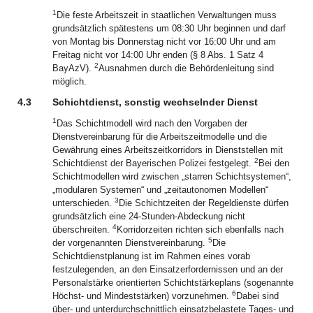
1
Die feste Arbeitszeit in staatlichen Verwaltungen muss
grundsätzlich spätestens um 08:30 Uhr beginnen und darf
von Montag bis Donnerstag nicht vor 16:00 Uhr und am
Freitag nicht vor 14:00 Uhr enden (§ 8 Abs. 1 Satz 4
2
BayAzV).
Ausnahmen durch die Behördenleitung sind
möglich.
4.3
Schichtdienst, sonstig wechselnder Dienst
1
Das Schichtmodell wird nach den Vorgaben der
Dienstvereinbarung für die Arbeitszeitmodelle und die
Gewährung eines Arbeitszeitkorridors in Dienststellen mit
2
Schichtdienst der Bayerischen Polizei festgelegt.
Bei den
Schichtmodellen wird zwischen „starren Schichtsystemen“,
„modularen Systemen“ und „zeitautonomen Modellen“
3
unterschieden.
Die Schichtzeiten der Regeldienste dürfen
grundsätzlich eine 24-Stunden-Abdeckung nicht
4
überschreiten.
Korridorzeiten richten sich ebenfalls nach
5
der vorgenannten Dienstvereinbarung.
Die
Schichtdienstplanung ist im Rahmen eines vorab
festzulegenden, an den Einsatzerfordernissen und an der
Personalstärke orientierten Schichtstärkeplans (sogenannte
6
Höchst- und Mindeststärken) vorzunehmen.
Dabei sind
über- und unterdurchschnittlich einsatzbelastete Tages- und