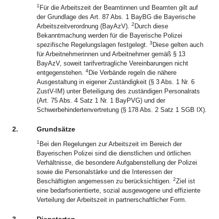
1
Für die Arbeitszeit der Beamtinnen und Beamten gilt auf
der Grundlage des Art. 87 Abs. 1 BayBG die Bayerische
2
Arbeitszeitverordnung (BayAzV).
Durch diese
Bekanntmachung werden für die Bayerische Polizei
3
spezifische Regelungslagen festgelegt.
Diese gelten auch
für Arbeitnehmerinnen und Arbeitnehmer gemäß § 13
BayAzV, soweit tarifvertragliche Vereinbarungen nicht
4
entgegenstehen.
Die Verbände regeln die nähere
Ausgestaltung in eigener Zuständigkeit (§ 3 Abs. 1 Nr. 6
ZustV-IM) unter Beteiligung des zuständigen Personalrats
(Art. 75 Abs. 4 Satz 1 Nr. 1 BayPVG) und der
Schwerbehindertenvertretung (§ 178 Abs. 2 Satz 1 SGB IX).
2.
Grundsätze
1
Bei den Regelungen zur Arbeitszeit im Bereich der
Bayerischen Polizei sind die dienstlichen und örtlichen
Verhältnisse, die besondere Aufgabenstellung der Polizei
sowie die Personalstärke und die Interessen der
2
Beschäftigten angemessen zu berücksichtigen.
Ziel ist
eine bedarfsorientierte, sozial ausgewogene und effiziente
Verteilung der Arbeitszeit in partnerschaftlicher Form.