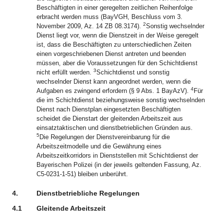
Beschäftigten in einer geregelten zeitlichen Reihenfolge
erbracht werden muss (BayVGH, Beschluss vom 3.
2
November 2009, Az. 14 ZB 08.3174).
Sonstig wechselnder
Dienst liegt vor, wenn die Dienstzeit in der Weise geregelt
ist, dass die Beschäftigten zu unterschiedlichen Zeiten
einen vorgeschriebenen Dienst antreten und beenden
müssen, aber die Voraussetzungen für den Schichtdienst
3
nicht erfüllt werden.
Schichtdienst und sonstig
wechselnder Dienst kann angeordnet werden, wenn die
4
Aufgaben es zwingend erfordern (§ 9 Abs. 1 BayAzV).
Für
die im Schichtdienst beziehungsweise sonstig wechselnden
Dienst nach Dienstplan eingesetzten Beschäftigten
scheidet die Dienstart der gleitenden Arbeitszeit aus
einsatztaktischen und dienstbetrieblichen Gründen aus.
5
Die Regelungen der Dienstvereinbarung für die
Arbeitszeitmodelle und die Gewährung eines
Arbeitszeitkorridors in Dienststellen mit Schichtdienst der
Bayerischen Polizei (in der jeweils geltenden Fassung, Az.
C5-0231-1-51) bleiben unberührt.
4.
Dienstbetriebliche Regelungen
4.1
Gleitende Arbeitszeit