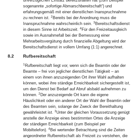
unverzüglichen Einsatz bereitzuhalten hat (zum Beispiel
sogenannte „sofortige Abmarschbereitschaft“) und
erfahrungsgemäß mit einer dienstlichen Inanspruchnahme
2
zu rechnen ist.
Bereits bei der Anordnung muss die
3
Inanspruchnahme wahrscheinlich sein.
Bereitschaftsdienst
4
in diesem Sinne ist Arbeitszeit.
Für den Freizeitausgleich
sowie im Ausnahmefall bei der Bemessung einer
Mehrarbeitsvergütung durch finanzielle Abgeltung wird der
Bereitschaftsdienst in vollem Umfang (1:1) angerechnet.
8.2
Rufbereitschaft
1
Rufbereitschaft liegt vor, wenn sich die Beamtin oder der
Beamte – frei von jeglicher dienstlichen Tätigkeit – an
einem von ihnen anzuzeigenden Ort ihrer Wahl aufhalten
können, wobei ihre ständige Erreichbarkeit sichergestellt ist,
um den Dienst bei Bedarf auf Abruf alsbald aufnehmen zu
2
können.
Der anzuzeigende Ort kann die eigene
Häuslichkeit oder ein anderer Ort der Wahl der Beamtin oder
des Beamten sein, solange der Zweck der Bereithaltung
3
gewährleistet ist.
Unter der gleichen Voraussetzung genügt
anstelle der Anzeige eines bestimmten Ortes die Anzeige
der ständigen Erreichbarkeit (zum Beispiel per
4
Mobiltelefon).
Bei wertender Betrachtung sind die Zeiten
angeordneter Rufbereitschaft als Freizeit zu verstehen, die