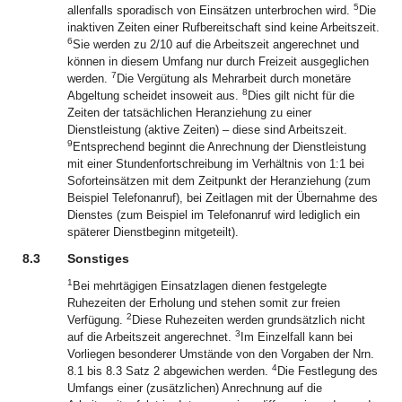
5
allenfalls sporadisch von Einsätzen unterbrochen wird.
Die
inaktiven Zeiten einer Rufbereitschaft sind keine Arbeitszeit.
6
Sie werden zu 2/10 auf die Arbeitszeit angerechnet und
können in diesem Umfang nur durch Freizeit ausgeglichen
7
werden.
Die Vergütung als Mehrarbeit durch monetäre
8
Abgeltung scheidet insoweit aus.
Dies gilt nicht für die
Zeiten der tatsächlichen Heranziehung zu einer
Dienstleistung (aktive Zeiten) – diese sind Arbeitszeit.
9
Entsprechend beginnt die Anrechnung der Dienstleistung
mit einer Stundenfortschreibung im Verhältnis von 1:1 bei
Soforteinsätzen mit dem Zeitpunkt der Heranziehung (zum
Beispiel Telefonanruf), bei Zeitlagen mit der Übernahme des
Dienstes (zum Beispiel im Telefonanruf wird lediglich ein
späterer Dienstbeginn mitgeteilt).
8.3
Sonstiges
1
Bei mehrtägigen Einsatzlagen dienen festgelegte
Ruhezeiten der Erholung und stehen somit zur freien
2
Verfügung.
Diese Ruhezeiten werden grundsätzlich nicht
3
auf die Arbeitszeit angerechnet.
Im Einzelfall kann bei
Vorliegen besonderer Umstände von den Vorgaben der Nrn.
4
8.1 bis 8.3 Satz 2 abgewichen werden.
Die Festlegung des
Umfangs einer (zusätzlichen) Anrechnung auf die