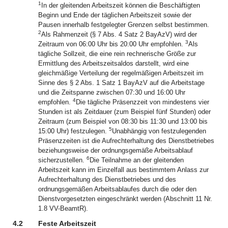
1
In der gleitenden Arbeitszeit können die Beschäftigten
Beginn und Ende der täglichen Arbeitszeit sowie der
Pausen innerhalb festgelegter Grenzen selbst bestimmen.
2
Als Rahmenzeit (§ 7 Abs. 4 Satz 2 BayAzV) wird der
3
Zeitraum von 06:00 Uhr bis 20:00 Uhr empfohlen.
Als
tägliche Sollzeit, die eine rein rechnerische Größe zur
Ermittlung des Arbeitszeitsaldos darstellt, wird eine
gleichmäßige Verteilung der regelmäßigen Arbeitszeit im
Sinne des § 2 Abs. 1 Satz 1 BayAzV auf die Arbeitstage
und die Zeitspanne zwischen 07:30 und 16:00 Uhr
4
empfohlen.
Die tägliche Präsenzzeit von mindestens vier
Stunden ist als Zeitdauer (zum Beispiel fünf Stunden) oder
Zeitraum (zum Beispiel von 08:30 bis 11:30 und 13:00 bis
5
15:00 Uhr) festzulegen.
Unabhängig von festzulegenden
Präsenzzeiten ist die Aufrechterhaltung des Dienstbetriebes
beziehungsweise der ordnungsgemäße Arbeitsablauf
6
sicherzustellen.
Die Teilnahme an der gleitenden
Arbeitszeit kann im Einzelfall aus bestimmtem Anlass zur
Aufrechterhaltung des Dienstbetriebes und des
ordnungsgemäßen Arbeitsablaufes durch die oder den
Dienstvorgesetzten eingeschränkt werden (Abschnitt 11 Nr.
1.8 VV-BeamtR).
4.2
Feste Arbeitszeit