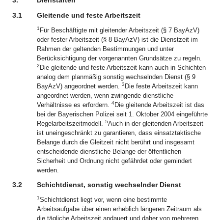
3.
Dienstarten
3.1
Gleitende und feste Arbeitszeit
1
Für Beschäftigte mit gleitender Arbeitszeit (§ 7 BayAzV)
oder fester Arbeitszeit (§ 8 BayAzV) ist die Dienstzeit im
Rahmen der geltenden Bestimmungen und unter
Berücksichtigung der vorgenannten Grundsätze zu regeln.
2
Die gleitende und feste Arbeitszeit kann auch in Schichten
analog dem planmäßig sonstig wechselnden Dienst (§ 9
3
BayAzV) angeordnet werden.
Die feste Arbeitszeit kann
angeordnet werden, wenn zwingende dienstliche
4
Verhältnisse es erfordern.
Die gleitende Arbeitszeit ist das
bei der Bayerischen Polizei seit 1. Oktober 2004 eingeführte
5
Regelarbeitszeitmodell.
Auch in der gleitenden Arbeitszeit
ist uneingeschränkt zu garantieren, dass einsatztaktische
Belange durch die Gleitzeit nicht berührt und insgesamt
entscheidende dienstliche Belange der öffentlichen
Sicherheit und Ordnung nicht gefährdet oder gemindert
werden.
3.2
Schichtdienst, sonstig wechselnder Dienst
1
Schichtdienst liegt vor, wenn eine bestimmte
Arbeitsaufgabe über einen erheblich längeren Zeitraum als
die tägliche Arbeitszeit andauert und daher von mehreren