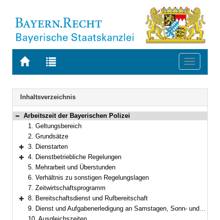
Zur
Zur
Toggle
Startseite
Trefferliste
navigati
von
der
BAYERN.RECHT
letzten
Navigation
Inhaltsverzeichnis
Suche
Arbeitszeit der Bayerischen Polizei
Bereich reduzieren
1. Geltungsbereich
2. Grundsätze
3. Dienstarten
Bereich erweitern
4. Dienstbetriebliche Regelungen
Bereich erweitern
5. Mehrarbeit und Überstunden
6. Verhältnis zu sonstigen Regelungslagen
7. Zeitwirtschaftsprogramm
8. Bereitschaftsdienst und Rufbereitschaft
Bereich erweitern
9. Dienst und Aufgabenerledigung an Samstagen, Sonn- und Feiertagen
10. Ausgleichszeiten