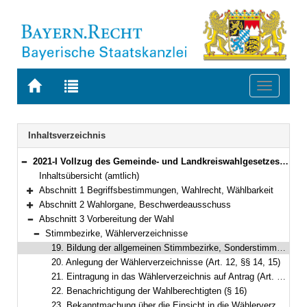
Zur
Zur
Toggle
Startseite
Trefferliste
navigati
von
der
BAYERN.RECHT
letzten
Navigation
Inhaltsverzeichnis
Suche
2021-I Vollzug des Gemeinde- und Landkreiswahlgesetzes und der Gemeinde- und Landkreiswahlordnung (Gemeinde- und Landkreiswahlbekanntmachung – GLKrWBek) Bekanntmachung des Bayerischen Staatsministeriums des Innern, für Sport und Integration vom 24. Oktober 2024, Az. B1-1367-3-37 (BayMBl. Nr. 534 )
Bereich reduzieren
Inhaltsübersicht (amtlich)
Abschnitt 1 Begriffsbestimmungen, Wahlrecht, Wählbarkeit
Bereich erweitern
Abschnitt 2 Wahlorgane, Beschwerdeausschuss
Bereich erweitern
Abschnitt 3 Vorbereitung der Wahl
Bereich reduzieren
Stimmbezirke, Wählerverzeichnisse
Bereich reduzieren
19. Bildung der allgemeinen Stimmbezirke, Sonderstimmbezirke (Art. 11 Abs. 2 und 3, § 13)
20. Anlegung der Wählerverzeichnisse (Art. 12, §§ 14, 15)
21. Eintragung in das Wählerverzeichnis auf Antrag (Art. 12, § 15)
22. Benachrichtigung der Wahlberechtigten (§ 16)
23. Bekanntmachung über die Einsicht in die Wählerverzeichnisse und die Erteilung von Wahlscheinen (§ 17)