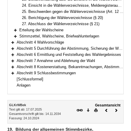
24. Einsicht in die Wählerverzeichnisse, Melderegisterauskunft (Art. 12 Abs. 2, § 18)
25. Beschwerden gegen die Wählerverzeichnisse (Art. 12 Abs. 3, § 19)
26. Berichtigung der Wählerverzeichnisse (§ 20)
27. Abschluss der Wählerverzeichnisse (§ 21)
Erteilung der Wahlscheine
Bereich erweitern
Stimmzettel, Wahlscheine, Briefwahlunterlagen
Bereich erweitern
Abschnitt 4 Wahlvorschläge
Bereich erweitern
Abschnitt 5 Durchführung der Abstimmung, Sicherung der Wahlfreiheit, Briefwahl
Bereich erweitern
Abschnitt 6 Ermittlung und Feststellung des Wahlergebnisses
Bereich erweitern
Abschnitt 7 Annahme und Ablehnung der Wahl
Bereich erweitern
Abschnitt 8 Kostenerstattung, Bekanntmachungen, Abstimmungsunterlagen, Statistik
Bereich erweitern
Abschnitt 9 Schlussbestimmungen
Bereich erweitern
[Schlussformel]
Anlagen
Inhalt
GLKrWBek
Gesamtansicht
Text gilt ab: 17.07.2025
Download
Drucken
Vorheriges
Nächste
Gesamtvorschrift gilt bis: 14.11.2034
Dokument
Dokume
Fassung: 24.10.2024
19.
Bildung der allgemeinen Stimmbezirke,