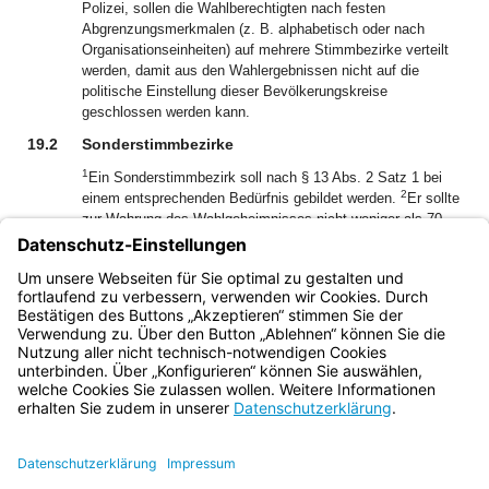
Polizei, sollen die Wahlberechtigten nach festen
Abgrenzungsmerkmalen (z. B. alphabetisch oder nach
Organisationseinheiten) auf mehrere Stimmbezirke verteilt
werden, damit aus den Wahlergebnissen nicht auf die
politische Einstellung dieser Bevölkerungskreise
geschlossen werden kann.
19.2
Sonderstimmbezirke
1
Ein Sonderstimmbezirk soll nach § 13 Abs. 2 Satz 1 bei
2
einem entsprechenden Bedürfnis gebildet werden.
Er sollte
zur Wahrung des Wahlgeheimnisses nicht weniger als 70
3
Wahlberechtigte umfassen.
Sind die Voraussetzungen für
die Bildung eines Sonderstimmbezirks für die Einrichtung
nicht gegeben, hat die Gemeinde zu prüfen, ob bewegliche
Wahlvorstände einzurichten sind (vgl. Nr. 9).
Bayern.de
BayernPortal
Datenschutz
Impressum