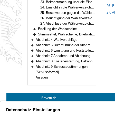
23. Bekanntmachung über die Einsicht in die Wählerverzeichnisse und die Erteilung von Wahlscheinen (§ 17)
26. B
24. Einsicht in die Wählerverzeichnisse, Melderegisterauskunft (Art. 12 Abs. 2, § 18)
27. A
25. Beschwerden gegen die Wählerverzeichnisse (Art. 12 Abs. 3, § 19)
26. Berichtigung der Wählerverzeichnisse (§ 20)
27. Abschluss der Wählerverzeichnisse (§ 21)
Erteilung der Wahlscheine
Bereich erweitern
Stimmzettel, Wahlscheine, Briefwahlunterlagen
Bereich erweitern
Abschnitt 4 Wahlvorschläge
Bereich erweitern
Abschnitt 5 Durchführung der Abstimmung, Sicherung der Wahlfreiheit, Briefwahl
Bereich erweitern
Abschnitt 6 Ermittlung und Feststellung des Wahlergebnisses
Bereich erweitern
Abschnitt 7 Annahme und Ablehnung der Wahl
Bereich erweitern
Abschnitt 8 Kostenerstattung, Bekanntmachungen, Abstimmungsunterlagen, Statistik
Bereich erweitern
Abschnitt 9 Schlussbestimmungen
Bereich erweitern
[Schlussformel]
Anlagen
Bayern.de
Barrierefreiheit