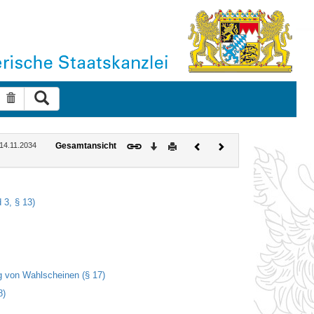
Suche ausführen
Suche zurücksetzen
Download
Drucken
Vorheriges
Nächstes
 14.11.2034
Gesamtansicht
Dokument
Dokument
 3, § 13)
g von Wahlscheinen (§ 17)
8)