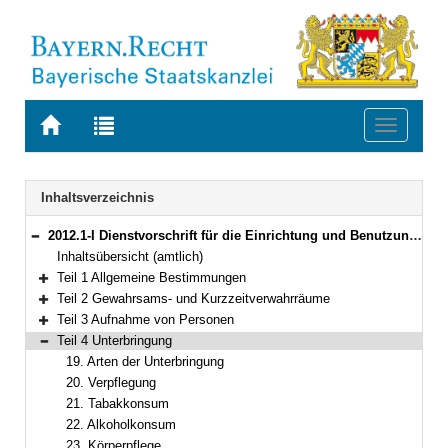
Zur
Zur
Toggle
Startseite
Trefferliste
navigati
von
der
BAYERN.RECHT
letzten
Navigation
Inhaltsverzeichnis
Suche
2012.1-I Dienstvorschrift für die Einrichtung und Benutzung von Gewahrsamsräumen der Bayerischen Polizei (Gewahrsamsvollzugsordnung der Polizei – GVOPol) Bekanntmachung des Bayerischen Staatsministeriums des Innern, für Sport und Integration vom 12. Januar 2022, Az. C5-2781-1-11 (BayMBl. Nr. 185)
Bereich reduzieren
Inhaltsübersicht (amtlich)
Teil 1 Allgemeine Bestimmungen
Bereich erweitern
Teil 2 Gewahrsams- und Kurzzeitverwahrräume
Bereich erweitern
Teil 3 Aufnahme von Personen
Bereich erweitern
Teil 4 Unterbringung
Bereich reduzieren
19. Arten der Unterbringung
20. Verpflegung
21. Tabakkonsum
22. Alkoholkonsum
23. Körperpflege