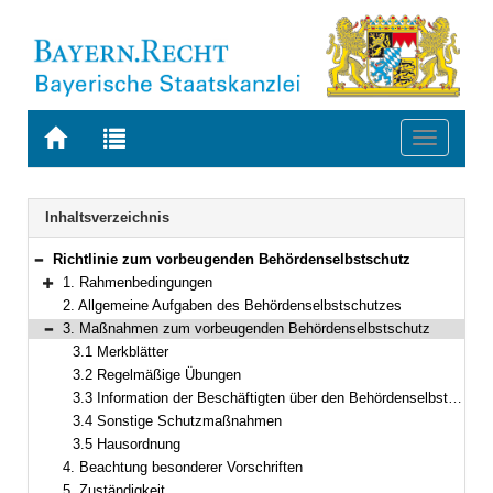
Zur
Zur
Toggle
Startseite
Trefferliste
navigati
von
der
BAYERN.RECHT
letzten
Navigation
Inhaltsverzeichnis
Suche
Richtlinie zum vorbeugenden Behördenselbstschutz
Bereich reduzieren
1. Rahmenbedingungen
Bereich erweitern
2. Allgemeine Aufgaben des Behördenselbstschutzes
3. Maßnahmen zum vorbeugenden Behördenselbstschutz
Bereich reduzieren
3.1 Merkblätter
3.2 Regelmäßige Übungen
3.3 Information der Beschäftigten über den Behördenselbstschutz
3.4 Sonstige Schutzmaßnahmen
3.5 Hausordnung
4. Beachtung besonderer Vorschriften
5. Zuständigkeit