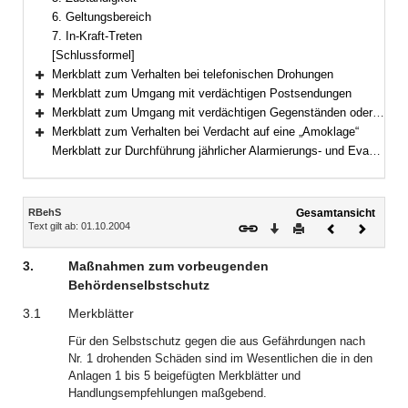
6. Geltungsbereich
7. In-Kraft-Treten
[Schlussformel]
Merkblatt zum Verhalten bei telefonischen Drohungen
Bereich erweitern
Merkblatt zum Umgang mit verdächtigen Postsendungen
Bereich erweitern
Merkblatt zum Umgang mit verdächtigen Gegenständen oder Gefahrstoffen
Bereich erweitern
Merkblatt zum Verhalten bei Verdacht auf eine „Amoklage“
Bereich erweitern
Merkblatt zur Durchführung jährlicher Alarmierungs- und Evakuierungsübungen
Inhalt
RBehS
Gesamtansicht
Text gilt ab: 01.10.2004
Download
Drucken
Vorheriges
Nächste
Dokument
Dokume
3.
Maßnahmen zum vorbeugenden
Behördenselbstschutz
3.1
Merkblätter
Für den Selbstschutz gegen die aus Gefährdungen nach
Nr. 1 drohenden Schäden sind im Wesentlichen die in den
Anlagen 1 bis 5 beigefügten Merkblätter und
Handlungsempfehlungen maßgebend.