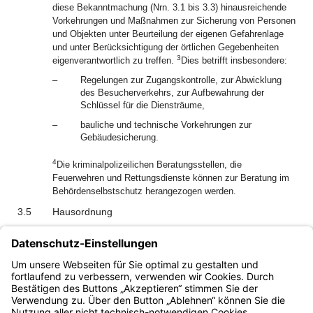
diese Bekanntmachung (Nrn. 3.1 bis 3.3) hinausreichende
Vorkehrungen und Maßnahmen zur Sicherung von Personen
und Objekten unter Beurteilung der eigenen Gefahrenlage
und unter Berücksichtigung der örtlichen Gegebenheiten
3
eigenverantwortlich zu treffen.
Dies betrifft insbesondere:
–
Regelungen zur Zugangskontrolle, zur Abwicklung
des Besucherverkehrs, zur Aufbewahrung der
Schlüssel für die Diensträume,
–
bauliche und technische Vorkehrungen zur
Gebäudesicherung.
4
Die kriminalpolizeilichen Beratungsstellen, die
Feuerwehren und Rettungsdienste können zur Beratung im
Behördenselbstschutz herangezogen werden.
3.5
Hausordnung
Die Sicherung der Dienstgebäude und Diensträume und der
Brandschutz sollen in einer Hausordnung geregelt werden
(vgl. § 28 Abs. 4 Allgemeine Geschäftsordnung).