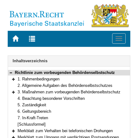
Zur
Zur
Toggle
Startseite
Trefferliste
navigati
von
der
BAYERN.RECHT
letzten
Navigation
Inhaltsverzeichnis
Suche
Richtlinie zum vorbeugenden Behördenselbstschutz
Bereich reduzieren
1. Rahmenbedingungen
Bereich erweitern
2. Allgemeine Aufgaben des Behördenselbstschutzes
3. Maßnahmen zum vorbeugenden Behördenselbstschutz
Bereich erweitern
4. Beachtung besonderer Vorschriften
5. Zuständigkeit
6. Geltungsbereich
7. In-Kraft-Treten
[Schlussformel]
Merkblatt zum Verhalten bei telefonischen Drohungen
Bereich erweitern
Merkblatt zum Umgang mit verdächtigen Postsendungen