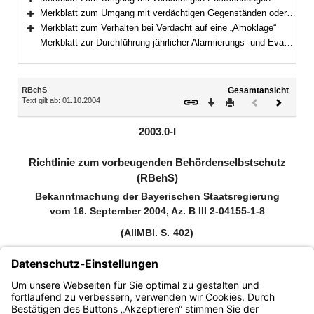
Bereich erweitern
Merkblatt zum Umgang mit verdächtigen Gegenständen oder Gefahrstoffen
Bereich erweitern
Merkblatt zum Verhalten bei Verdacht auf eine „Amoklage“
Bereich erweitern
Merkblatt zur Durchführung jährlicher Alarmierungs- und Evakuierungsübungen
Inhalt
RBehS
Gesamtansicht
Text gilt ab: 01.10.2004
Download
Drucken
Vorheriges
Nächste
Dokument
Dokume
(inaktiv)
2003.0-I
Richtlinie zum vorbeugenden Behördenselbstschutz
(RBehS)
Bekanntmachung der Bayerischen Staatsregierung
vom 16. September 2004, Az. B III 2-04155-1-8
(AllMBl. S. 402)
(StAnz. Nr. 39)
Zitiervorschlag: Bekanntmachung der Bayerischen Staatsregierung
über die Richtlinie zum vorbeugenden Behördenselbstschutz
(RBehS) vom 16. September 2004 (AllMBl. S. 402, StAnz. Nr. 39)