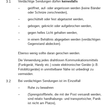
3.1
Verdächtige Sendungen dürfen
keinesfalls
–
geöffnet, auf- oder angerissen werden (keine Bänder
oder Schnüre zerschneiden),
–
geschüttelt oder fest abgetastet werden,
–
gebogen, geknickt oder aufgebrochen werden,
–
gegen helles Licht gehalten werden,
–
in einem Behältnis abgegeben werden (verdächtigen
Gegenstand abdecken).
Ebenso wenig sollte daran gerochen werden.
Die Verwendung jedes drahtlosen Kommunikationsmittels
(Funkgerät, Handy etc.) sowie elektronischer Geräte (z.B.
Fotoblitzgeräte) in unmittelbarer Nähe ist unbedingt zu
vermeiden.
3.2
Bei verdächtigen Sendungen ist im Einzelfall
–
Ruhe zu bewahren
–
(Sprengstoffbriefe, die mit der Post versandt werden,
sind relativ handhabungs- und transportsicher, Panik
ist nicht am Platze),