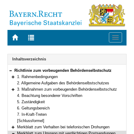
Zur
Zur
Toggle
Startseite
Trefferliste
navigati
von
der
BAYERN.RECHT
letzten
Navigation
Inhaltsverzeichnis
Suche
Richtlinie zum vorbeugenden Behördenselbstschutz
Bereich reduzieren
1. Rahmenbedingungen
Bereich erweitern
2. Allgemeine Aufgaben des Behördenselbstschutzes
3. Maßnahmen zum vorbeugenden Behördenselbstschutz
Bereich erweitern
4. Beachtung besonderer Vorschriften
5. Zuständigkeit
6. Geltungsbereich
7. In-Kraft-Treten
[Schlussformel]
Merkblatt zum Verhalten bei telefonischen Drohungen
Bereich erweitern
Merkblatt zum Umgang mit verdächtigen Postsendungen