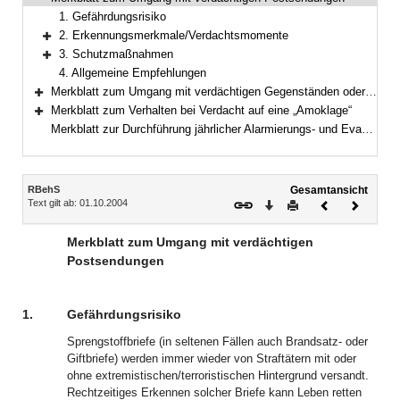
Bereich reduzieren
1. Gefährdungsrisiko
2. Erkennungsmerkmale/Verdachtsmomente
Bereich erweitern
3. Schutzmaßnahmen
Bereich erweitern
4. Allgemeine Empfehlungen
Merkblatt zum Umgang mit verdächtigen Gegenständen oder Gefahrstoffen
Bereich erweitern
Merkblatt zum Verhalten bei Verdacht auf eine „Amoklage“
Bereich erweitern
Merkblatt zur Durchführung jährlicher Alarmierungs- und Evakuierungsübungen
Inhalt
RBehS
Gesamtansicht
Text gilt ab: 01.10.2004
Download
Drucken
Vorheriges
Nächste
Dokument
Dokume
Merkblatt zum Umgang mit verdächtigen
Postsendungen
1.
Gefährdungsrisiko
Sprengstoffbriefe (in seltenen Fällen auch Brandsatz- oder
Giftbriefe) werden immer wieder von Straftätern mit oder
ohne extremistischen/terroristischen Hintergrund versandt.
Rechtzeitiges Erkennen solcher Briefe kann Leben retten