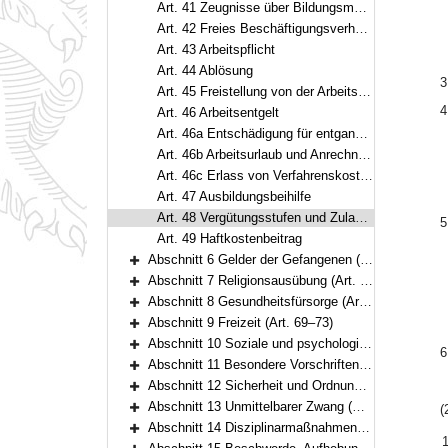
Art. 41 Zeugnisse über Bildungsmaßnahmen
Art. 42 Freies Beschäftigungsverhältnis, Selbstbeschäftigung
Art. 43 Arbeitspflicht
Art. 44 Ablösung
3
Art. 45 Freistellung von der Arbeitspflicht
4
Art. 46 Arbeitsentgelt
Art. 46a Entschädigung für entgangenes Arbeitsentgelt
Art. 46b Arbeitsurlaub und Anrechnung der Freistellung auf den Entlassungszeitpunkt
Art. 46c Erlass von Verfahrenskosten
Art. 47 Ausbildungsbeihilfe
Art. 48 Vergütungsstufen und Zulagen
5
Art. 49 Haftkostenbeitrag
Abschnitt 6 Gelder der Gefangenen (Art. 50–54)
Bereich erweitern
Abschnitt 7 Religionsausübung (Art. 55–57)
Bereich erweitern
Abschnitt 8 Gesundheitsfürsorge (Art. 58–68)
Bereich erweitern
Abschnitt 9 Freizeit (Art. 69–73)
Bereich erweitern
Abschnitt 10 Soziale und psychologische Hilfe (Art. 74–81)
6
Bereich erweitern
Abschnitt 11 Besondere Vorschriften für den Frauenstrafvollzug (Art. 82–86)
Bereich erweitern
Abschnitt 12 Sicherheit und Ordnung (Art. 87–100)
Bereich erweitern
Abschnitt 13 Unmittelbarer Zwang (Art. 101–108)
(
Bereich erweitern
Abschnitt 14 Disziplinarmaßnahmen (Art. 109–114)
Bereich erweitern
1