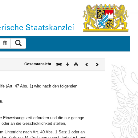
Suche ausführen
Suche zurücksetzen
Download
Drucken
Vorheriges
Nächstes
Gesamtansicht
Dokument
Dokument
lfe (Art. 47 Abs. 1) wird nach den folgenden
g;
ze Einweisungszeit erfordern und die nur geringe
 oder an die Geschicklichkeit stellen,
em Unterricht nach Art. 40 Abs. 1 Satz 1 oder an
es Ziels der Maßnahmen gerechtfertigt ist, und