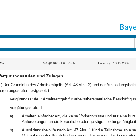
lzG
Text gilt ab: 01.07.2025
Fassung: 10.12.2007
Vergütungsstufen und Zulagen
1) Der Grundlohn des Arbeitsentgelts (Art. 46 Abs. 2) und der Ausbildungsbeihi
ergütungsstufen festgesetzt:
.
Vergütungsstufe I: Arbeitsentgelt für arbeitstherapeutische Beschäftigun
.
Vergütungsstufe II:
a)
Arbeiten einfacher Art, die keine Vorkenntnisse und nur eine kur
Anforderungen an die körperliche oder geistige Leistungsfähigkeit
b)
Ausbildungsbeihilfe nach Art. 47 Abs. 1 für die Teilnahme an ein
Maßnahmen der Berufsfindung, wenn dies wegen der Kürze oder d