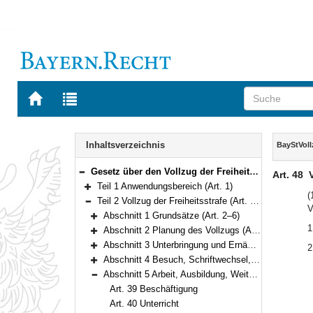
Zur
Zur
Startseite
Trefferliste
von
der
Navigation
BAYERN.RECHT
letzten
Inhalt
Inhaltsverzeichnis
BayStVol
Suche
Gesetz über den Vollzug der Freiheitsstrafe und der Jugendstrafe (Bayerisches Strafvollzugsgesetz – BayStVollzG) Vom 10. Dezember 2007 (GVBl. S. 866) BayRS 312-2-1-J (Art. 1–209)
Art. 48
Bereich reduzieren
Teil 1 Anwendungsbereich (Art. 1)
Bereich erweitern
(
Teil 2 Vollzug der Freiheitsstrafe (Art. 2–120)
V
Bereich reduzieren
Abschnitt 1 Grundsätze (Art. 2–6)
Bereich erweitern
1
Abschnitt 2 Planung des Vollzugs (Art. 7–18)
Bereich erweitern
Abschnitt 3 Unterbringung und Ernährung der Gefangenen (Art. 19–25)
2
Bereich erweitern
Abschnitt 4 Besuch, Schriftwechsel, Urlaub, Ausgang und Ausführung aus wichtigem Anlass (Art. 26–38)
Bereich erweitern
Abschnitt 5 Arbeit, Ausbildung, Weiterbildung (Art. 39–49)
Bereich reduzieren
Art. 39 Beschäftigung
Art. 40 Unterricht