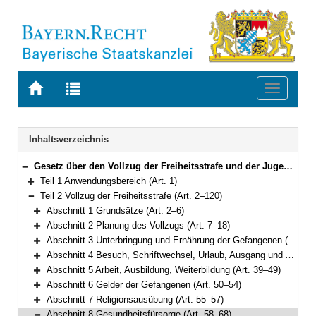
Zur
Zur
Toggle
Startseite
Trefferliste
navigati
von
der
BAYERN.RECHT
letzten
Navigation
Inhaltsverzeichnis
Suche
Gesetz über den Vollzug der Freiheitsstrafe und der Jugendstrafe (Bayerisches Strafvollzugsgesetz – BayStVollzG) Vom 10. Dezember 2007 (GVBl. S. 866) BayRS 312-2-1-J (Art. 1–209)
Bereich reduzieren
Teil 1 Anwendungsbereich (Art. 1)
Bereich erweitern
Teil 2 Vollzug der Freiheitsstrafe (Art. 2–120)
Bereich reduzieren
Abschnitt 1 Grundsätze (Art. 2–6)
Bereich erweitern
Abschnitt 2 Planung des Vollzugs (Art. 7–18)
Bereich erweitern
Abschnitt 3 Unterbringung und Ernährung der Gefangenen (Art. 19–25)
Bereich erweitern
Abschnitt 4 Besuch, Schriftwechsel, Urlaub, Ausgang und Ausführung aus wichtigem Anlass (Art. 26–38)
Bereich erweitern
Abschnitt 5 Arbeit, Ausbildung, Weiterbildung (Art. 39–49)
Bereich erweitern
Abschnitt 6 Gelder der Gefangenen (Art. 50–54)
Bereich erweitern
Abschnitt 7 Religionsausübung (Art. 55–57)
Bereich erweitern
Abschnitt 8 Gesundheitsfürsorge (Art. 58–68)