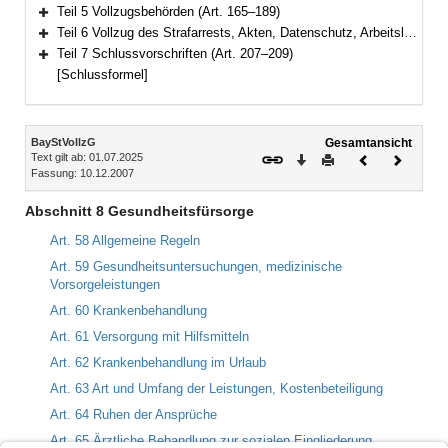
Bereich erweitern
Teil 5 Vollzugsbehörden (Art. 165–189)
Bereich erweitern
Teil 6 Vollzug des Strafarrests, Akten, Datenschutz, Arbeitslosenversicherung (Art. 190–206)
Bereich erweitern
Teil 7 Schlussvorschriften (Art. 207–209)
Bereich erweitern
[Schlussformel]
Inhalt
BayStVollzG
Gesamtansicht
Text gilt ab: 01.07.2025
Download
Drucken
Vorheriges
Nächste
Fassung: 10.12.2007
Dokument
Dokume
Abschnitt 8 Gesundheitsfürsorge
Art. 58 Allgemeine Regeln
Art. 59 Gesundheitsuntersuchungen, medizinische
Vorsorgeleistungen
Art. 60 Krankenbehandlung
Art. 61 Versorgung mit Hilfsmitteln
Art. 62 Krankenbehandlung im Urlaub
Art. 63 Art und Umfang der Leistungen, Kostenbeteiligung
Art. 64 Ruhen der Ansprüche
Art. 65 Ärztliche Behandlung zur sozialen Eingliederung