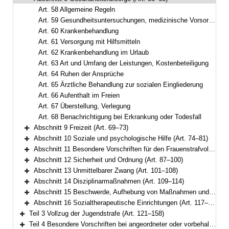
Bereich reduzieren
Art. 58 Allgemeine Regeln
Art. 59 Gesundheitsuntersuchungen, medizinische Vorsorgeleistungen
Art. 60 Krankenbehandlung
Art. 61 Versorgung mit Hilfsmitteln
Art. 62 Krankenbehandlung im Urlaub
Art. 63 Art und Umfang der Leistungen, Kostenbeteiligung
Art. 64 Ruhen der Ansprüche
Art. 65 Ärztliche Behandlung zur sozialen Eingliederung
Art. 66 Aufenthalt im Freien
Art. 67 Überstellung, Verlegung
Art. 68 Benachrichtigung bei Erkrankung oder Todesfall
Abschnitt 9 Freizeit (Art. 69–73)
Bereich erweitern
Abschnitt 10 Soziale und psychologische Hilfe (Art. 74–81)
Bereich erweitern
Abschnitt 11 Besondere Vorschriften für den Frauenstrafvollzug (Art. 82–86)
Bereich erweitern
Abschnitt 12 Sicherheit und Ordnung (Art. 87–100)
Bereich erweitern
Abschnitt 13 Unmittelbarer Zwang (Art. 101–108)
Bereich erweitern
Abschnitt 14 Disziplinarmaßnahmen (Art. 109–114)
Bereich erweitern
Abschnitt 15 Beschwerde, Aufhebung von Maßnahmen und Gefangenenmitverantwortung (Art. 115–116)
Bereich erweitern
Abschnitt 16 Sozialtherapeutische Einrichtungen (Art. 117–120)
Bereich erweitern
Teil 3 Vollzug der Jugendstrafe (Art. 121–158)
Bereich erweitern
Teil 4 Besondere Vorschriften bei angeordneter oder vorbehaltener Sicherungsverwahrung (Art. 159–164)