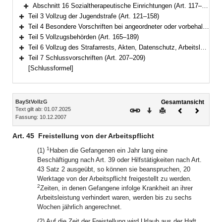
Bereich erweitern
Abschnitt 16 Sozialtherapeutische Einrichtungen (Art. 117–120)
Bereich erweitern
Teil 3 Vollzug der Jugendstrafe (Art. 121–158)
Bereich erweitern
Teil 4 Besondere Vorschriften bei angeordneter oder vorbehaltener Sicherungsverwahrung (Art. 159–164)
Bereich erweitern
Teil 5 Vollzugsbehörden (Art. 165–189)
Bereich erweitern
Teil 6 Vollzug des Strafarrests, Akten, Datenschutz, Arbeitslosenversicherung (Art. 190–206)
Bereich erweitern
Teil 7 Schlussvorschriften (Art. 207–209)
Bereich erweitern
[Schlussformel]
Inhalt
BayStVollzG
Gesamtansicht
Text gilt ab: 01.07.2025
Download
Drucken
Vorheriges
Nächste
Fassung: 10.12.2007
Dokument
Dokume
Art. 45
Freistellung von der Arbeitspflicht
1
(1)
Haben die Gefangenen ein Jahr lang eine
Beschäftigung nach Art. 39 oder Hilfstätigkeiten nach Art.
43 Satz 2 ausgeübt, so können sie beanspruchen, 20
Werktage von der Arbeitspflicht freigestellt zu werden.
2
Zeiten, in denen Gefangene infolge Krankheit an ihrer
Arbeitsleistung verhindert waren, werden bis zu sechs
Wochen jährlich angerechnet.
(2) Auf die Zeit der Freistellung wird Urlaub aus der Haft