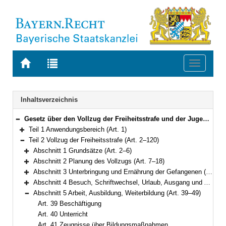
Zur
Zur
Toggle
Startseite
Trefferliste
navigati
von
der
BAYERN.RECHT
letzten
Navigation
Inhaltsverzeichnis
Suche
Gesetz über den Vollzug der Freiheitsstrafe und der Jugendstrafe (Bayerisches Strafvollzugsgesetz – BayStVollzG) Vom 10. Dezember 2007 (GVBl. S. 866) BayRS 312-2-1-J (Art. 1–209)
Bereich reduzieren
Teil 1 Anwendungsbereich (Art. 1)
Bereich erweitern
Teil 2 Vollzug der Freiheitsstrafe (Art. 2–120)
Bereich reduzieren
Abschnitt 1 Grundsätze (Art. 2–6)
Bereich erweitern
Abschnitt 2 Planung des Vollzugs (Art. 7–18)
Bereich erweitern
Abschnitt 3 Unterbringung und Ernährung der Gefangenen (Art. 19–25)
Bereich erweitern
Abschnitt 4 Besuch, Schriftwechsel, Urlaub, Ausgang und Ausführung aus wichtigem Anlass (Art. 26–38)
Bereich erweitern
Abschnitt 5 Arbeit, Ausbildung, Weiterbildung (Art. 39–49)
Bereich reduzieren
Art. 39 Beschäftigung
Art. 40 Unterricht
Art. 41 Zeugnisse über Bildungsmaßnahmen