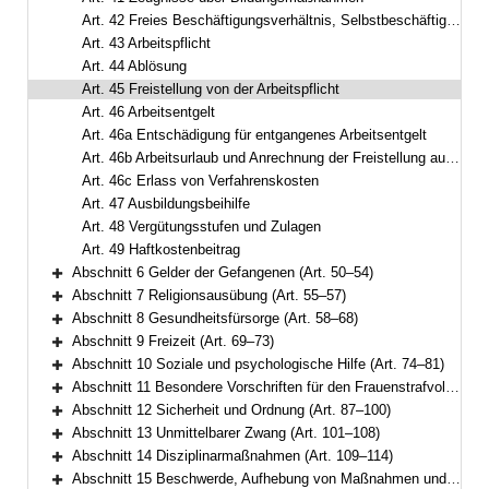
Art. 42 Freies Beschäftigungsverhältnis, Selbstbeschäftigung
Art. 43 Arbeitspflicht
Art. 44 Ablösung
Art. 45 Freistellung von der Arbeitspflicht
Art. 46 Arbeitsentgelt
Art. 46a Entschädigung für entgangenes Arbeitsentgelt
Art. 46b Arbeitsurlaub und Anrechnung der Freistellung auf den Entlassungszeitpunkt
Art. 46c Erlass von Verfahrenskosten
Art. 47 Ausbildungsbeihilfe
Art. 48 Vergütungsstufen und Zulagen
Art. 49 Haftkostenbeitrag
Abschnitt 6 Gelder der Gefangenen (Art. 50–54)
Bereich erweitern
Abschnitt 7 Religionsausübung (Art. 55–57)
Bereich erweitern
Abschnitt 8 Gesundheitsfürsorge (Art. 58–68)
Bereich erweitern
Abschnitt 9 Freizeit (Art. 69–73)
Bereich erweitern
Abschnitt 10 Soziale und psychologische Hilfe (Art. 74–81)
Bereich erweitern
Abschnitt 11 Besondere Vorschriften für den Frauenstrafvollzug (Art. 82–86)
Bereich erweitern
Abschnitt 12 Sicherheit und Ordnung (Art. 87–100)
Bereich erweitern
Abschnitt 13 Unmittelbarer Zwang (Art. 101–108)
Bereich erweitern
Abschnitt 14 Disziplinarmaßnahmen (Art. 109–114)
Bereich erweitern
Abschnitt 15 Beschwerde, Aufhebung von Maßnahmen und Gefangenenmitverantwortung (Art. 115–116)