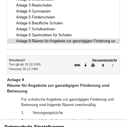
Anlage 3 Realschulen
Anlage 4 Gymnasien
Anlage 5 Förderschulen
Anlage 6 Berufliche Schulen
Anlage 7 Schulkantinen
Anlage 8 Sportstätten für Schulen
Anlage 9 Räume für Angebote zur ganztägigen Förderung und Betreuung
Inhalt
SchulbauV
Gesamtansicht
Text gilt ab: 01.02.2009
Download
Drucken
Vorheriges
Nächste
Fassung: 30.12.1994
Dokument
Dokume
(inaktiv)
Anlage 9
Räume für Angebote zur ganztägigen Förderung und
Betreuung
Für schulische Angebote zur ganztägigen Förderung und
Betreuung sind folgende Räume zweckmäßig:
1.
Versorgungsküche
2.
zwei Aufenthaltsräume, davon ein kleinerer
Aufenthaltsraum für Differenzierungs- und