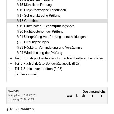
§ 15 Mündliche Prüfung
§ 16 Projektbezogene Leistungen
§ 17 Schulpraktische Prüfung
§ 18 Gutachten
§ 19 Einzelnoten, Gesamtprüfungsnote
§ 20 Nichtbestehen der Prüfung
§ 21 Überprüfung von Prüfungsentscheidungen
§ 22 Prüfungszeugnis
§ 23 Rücktritt, Verhinderung und Versäumnis
§ 24 Wiederholung der Prüfung
Teil 5 Sonstige Qualifikation für Fachlehrkräfte an beruflichen Schulen (§§ 25–26)
Bereich erweitern
Teil 6 Fachlehrkräfte Sonderpädagogik (§ 27)
Bereich erweitern
Teil 7 Schlussvorschriften (§ 28)
Bereich erweitern
[Schlussformel]
Inhalt
QualVFL
Gesamtansicht
Text gilt ab: 01.08.2026
Download
Drucken
Vorheriges
Nächste
Fassung: 26.08.2021
Dokument
Dokume
§ 18
Gutachten