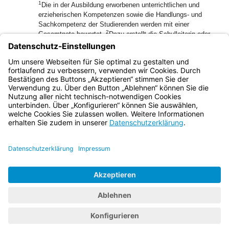
1
Die in der Ausbildung erworbenen unterrichtlichen und
erzieherischen Kompetenzen sowie die Handlungs- und
Sachkompetenz der Studierenden werden mit einer
2
Gesamtnote bewertet.
Dazu erstellt die Schulleiterin oder
der Schulleiter aufgrund von Vorschlägen der an der
Ausbildung beteiligten Lehrkräfte gegen Ende des
Vorbereitungsdienstes oder der pädagogischen Ausbildung
ein Gutachten und leitet dieses dem Staatsinstitut zu.
Bayern.de
BayernPortal
Datenschutz
Impressum
Barrierefreiheit
Hilfe
Kontakt
Kontrastwechsel
Schriftgröße