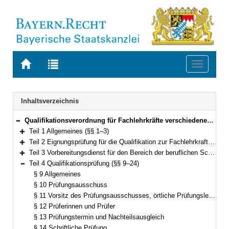
Zur
Zur
Toggle
Startseite
Trefferliste
navigati
von
der
BAYERN.RECHT
letzten
Navigation
Inhaltsverzeichnis
Suche
Qualifikationsverordnung für Fachlehrkräfte verschiedener Ausbildungsrichtungen an beruflichen Schulen und an Landesfeuerwehrschulen (Qualifikationsverordnung Fachlehrkräfte – QualVFL) Vom 26. August 2021 (GVBl. S. 571) BayRS 2038-3-4-7-6-K/I (§§ 1–28)
Bereich reduzieren
Teil 1 Allgemeines (§§ 1–3)
Bereich erweitern
Teil 2 Eignungsprüfung für die Qualifikation zur Fachlehrkraft an beruflichen Schulen (§§ 4–6)
Bereich erweitern
Teil 3 Vorbereitungsdienst für den Bereich der beruflichen Schulen, pädagogische Ausbildung für den Bereich der Landesfeuerwehrschulen (§§ 7–8)
Bereich erweitern
Teil 4 Qualifikationsprüfung (§§ 9–24)
Bereich reduzieren
§ 9 Allgemeines
§ 10 Prüfungsausschuss
§ 11 Vorsitz des Prüfungsausschusses, örtliche Prüfungsleitung
§ 12 Prüferinnen und Prüfer
§ 13 Prüfungstermin und Nachteilsausgleich
§ 14 Schriftliche Prüfung