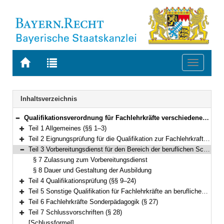
Zur
Zur
Toggle
Startseite
Trefferliste
navigati
von
der
BAYERN.RECHT
letzten
Navigation
Inhaltsverzeichnis
Suche
Qualifikationsverordnung für Fachlehrkräfte verschiedener Ausbildungsrichtungen an beruflichen Schulen und an Landesfeuerwehrschulen (Qualifikationsverordnung Fachlehrkräfte – QualVFL) Vom 26. August 2021 (GVBl. S. 571) BayRS 2038-3-4-7-6-K/I (§§ 1–28)
Bereich reduzieren
Teil 1 Allgemeines (§§ 1–3)
Bereich erweitern
Teil 2 Eignungsprüfung für die Qualifikation zur Fachlehrkraft an beruflichen Schulen (§§ 4–6)
Bereich erweitern
Teil 3 Vorbereitungsdienst für den Bereich der beruflichen Schulen, pädagogische Ausbildung für den Bereich der Landesfeuerwehrschulen (§§ 7–8)
Bereich reduzieren
§ 7 Zulassung zum Vorbereitungsdienst
§ 8 Dauer und Gestaltung der Ausbildung
Teil 4 Qualifikationsprüfung (§§ 9–24)
Bereich erweitern
Teil 5 Sonstige Qualifikation für Fachlehrkräfte an beruflichen Schulen (§§ 25–26)
Bereich erweitern
Teil 6 Fachlehrkräfte Sonderpädagogik (§ 27)
Bereich erweitern
Teil 7 Schlussvorschriften (§ 28)
Bereich erweitern
[Schlussformel]