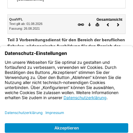
Inhalt
QualVFL
Gesamtansicht
Text gilt ab: 01.08.2026
Download
Drucken
Vorheriges
Nächste
Fassung: 26.08.2021
Dokument
Dokume
Teil 3 Vorbereitungsdienst für den Bereich der beruflichen
Schulen, pädagogische Ausbildung für den Bereich der
Landesfeuerwehrschulen
§ 7 Zulassung zum Vorbereitungsdienst
§ 8 Dauer und Gestaltung der Ausbildung
Bayern.de
BayernPortal
Datenschutz
Impressum
Barrierefreiheit
Hilfe