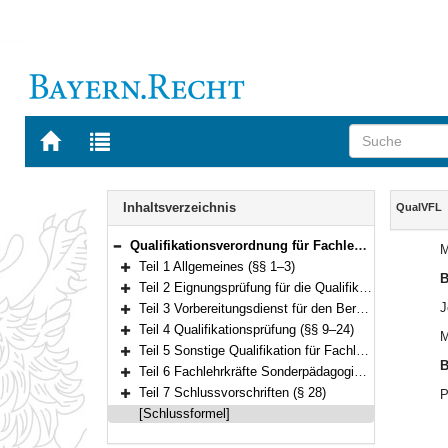
Zur
Zur
Startseite
Trefferliste
von
der
Navigation
BAYERN.RECHT
letzten
Inhalt
Inhaltsverzeichnis
QualVFL
Suche
Qualifikationsverordnung für Fachlehrkräfte verschiedener Ausbildungsrichtungen an beruflichen Schulen und an Landesfeuerwehrschulen (Qualifikationsverordnung Fachlehrkräfte – QualVFL) Vom 26. August 2021 (GVBl. S. 571) BayRS 2038-3-4-7-6-K/I (§§ 1–28)
M
Bereich reduzieren
Teil 1 Allgemeines (§§ 1–3)
B
Bereich erweitern
Teil 2 Eignungsprüfung für die Qualifikation zur Fachlehrkraft an beruflichen Schulen (§§ 4–6)
Bereich erweitern
J
Teil 3 Vorbereitungsdienst für den Bereich der beruflichen Schulen, pädagogische Ausbildung für den Bereich der Landesfeuerwehrschulen (§§ 7–8)
Bereich erweitern
Teil 4 Qualifikationsprüfung (§§ 9–24)
M
Bereich erweitern
Teil 5 Sonstige Qualifikation für Fachlehrkräfte an beruflichen Schulen (§§ 25–26)
Bereich erweitern
B
Teil 6 Fachlehrkräfte Sonderpädagogik (§ 27)
Bereich erweitern
Teil 7 Schlussvorschriften (§ 28)
P
Bereich erweitern
[Schlussformel]