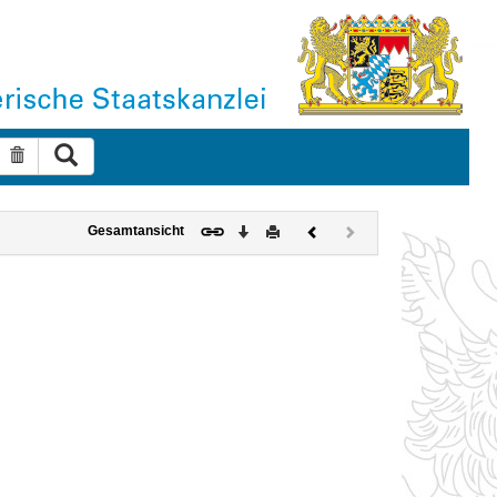
Suche ausführen
Suche zurücksetzen
Download
Drucken
Vorheriges
Nächstes
Gesamtansicht
Dokument
Dokument
(inaktiv)