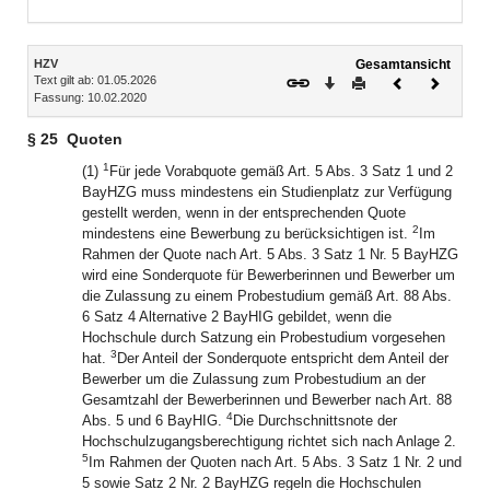
Bereich erweitern
Inhalt
HZV
Gesamtansicht
Text gilt ab: 01.05.2026
Download
Drucken
Vorheriges
Nächste
Fassung: 10.02.2020
Dokument
Dokume
§ 25
Quoten
1
(1)
Für jede Vorabquote gemäß Art. 5 Abs. 3 Satz 1 und 2
BayHZG muss mindestens ein Studienplatz zur Verfügung
gestellt werden, wenn in der entsprechenden Quote
2
mindestens eine Bewerbung zu berücksichtigen ist.
Im
Rahmen der Quote nach Art. 5 Abs. 3 Satz 1 Nr. 5 BayHZG
wird eine Sonderquote für Bewerberinnen und Bewerber um
die Zulassung zu einem Probestudium gemäß Art. 88 Abs.
6 Satz 4 Alternative 2 BayHIG gebildet, wenn die
Hochschule durch Satzung ein Probestudium vorgesehen
3
hat.
Der Anteil der Sonderquote entspricht dem Anteil der
Bewerber um die Zulassung zum Probestudium an der
Gesamtzahl der Bewerberinnen und Bewerber nach Art. 88
4
Abs. 5 und 6 BayHIG.
Die Durchschnittsnote der
Hochschulzugangsberechtigung richtet sich nach Anlage 2.
5
Im Rahmen der Quoten nach Art. 5 Abs. 3 Satz 1 Nr. 2 und
5 sowie Satz 2 Nr. 2 BayHZG regeln die Hochschulen