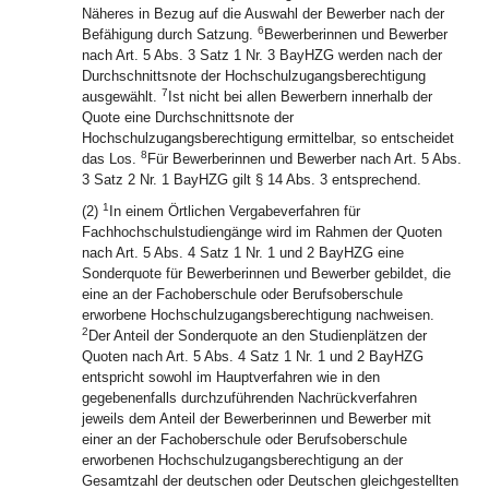
Näheres in Bezug auf die Auswahl der Bewerber nach der
6
Befähigung durch Satzung.
Bewerberinnen und Bewerber
nach Art. 5 Abs. 3 Satz 1 Nr. 3 BayHZG werden nach der
Durchschnittsnote der Hochschulzugangsberechtigung
7
ausgewählt.
Ist nicht bei allen Bewerbern innerhalb der
Quote eine Durchschnittsnote der
Hochschulzugangsberechtigung ermittelbar, so entscheidet
8
das Los.
Für Bewerberinnen und Bewerber nach Art. 5 Abs.
3 Satz 2 Nr. 1 BayHZG gilt § 14 Abs. 3 entsprechend.
1
(2)
In einem Örtlichen Vergabeverfahren für
Fachhochschulstudiengänge wird im Rahmen der Quoten
nach Art. 5 Abs. 4 Satz 1 Nr. 1 und 2 BayHZG eine
Sonderquote für Bewerberinnen und Bewerber gebildet, die
eine an der Fachoberschule oder Berufsoberschule
erworbene Hochschulzugangsberechtigung nachweisen.
2
Der Anteil der Sonderquote an den Studienplätzen der
Quoten nach Art. 5 Abs. 4 Satz 1 Nr. 1 und 2 BayHZG
entspricht sowohl im Hauptverfahren wie in den
gegebenenfalls durchzuführenden Nachrückverfahren
jeweils dem Anteil der Bewerberinnen und Bewerber mit
einer an der Fachoberschule oder Berufsoberschule
erworbenen Hochschulzugangsberechtigung an der
Gesamtzahl der deutschen oder Deutschen gleichgestellten