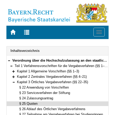
Zur
Zur
Toggle
Startseite
Trefferliste
navigati
von
der
BAYERN.RECHT
letzten
Navigation
Inhaltsverzeichnis
Suche
Verordnung über die Hochschulzulassung an den staatlichen Hochschulen in Bayern (Hochschulzulassungsverordnung – HZV) Vom 10. Februar 2020 (GVBl. S. 87) BayRS 2210-8-2-1-1-WK (§§ 1–59)
Bereich reduzieren
Teil 1 Verfahrensvorschriften für die Vergabeverfahren (§§ 1–35)
Bereich reduzieren
Kapitel 1 Allgemeine Vorschriften (§§ 1–3)
Bereich erweitern
Kapitel 2 Zentrales Vergabeverfahren (§§ 4–21)
Bereich erweitern
Kapitel 3 Örtliches Vergabeverfahren (§§ 22–35)
Bereich reduzieren
§ 22 Anwendung von Vorschriften
§ 23 Serviceverfahren der Stiftung
§ 24 Zulassungsantrag
§ 25 Quoten
§ 26 Ablauf des Örtlichen Vergabeverfahrens
§ 27 Teilnahme am Vergabeverfahren bei Studiengängen mit Eignungsprüfungen