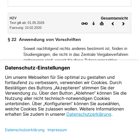
Bereich erweitern
Inhalt
HZV
Gesamtansicht
Text gilt ab: 01.05.2026
Download
Drucken
Vorheriges
Nächste
Fassung: 10.02.2020
Dokument
Dokume
§ 22
Anwendung von Vorschriften
Soweit nachfolgend nichts anderes bestimmt ist, finden in
Studiengängen, die nicht in das Zentrale Vergabeverfahren
einbezogen sind, soweit für diese Zulassungszahlen
festgesetzt sind (Örtliches Vergabeverfahren), die
Vorschriften des Kapitels 2 entsprechende Anwendung mit
der Maßgabe, dass an die Stelle der Stiftung jeweils die
Hochschule tritt, an der die Zulassung beantragt wird.
Bayern.de
BayernPortal
Datenschutz
Impressum