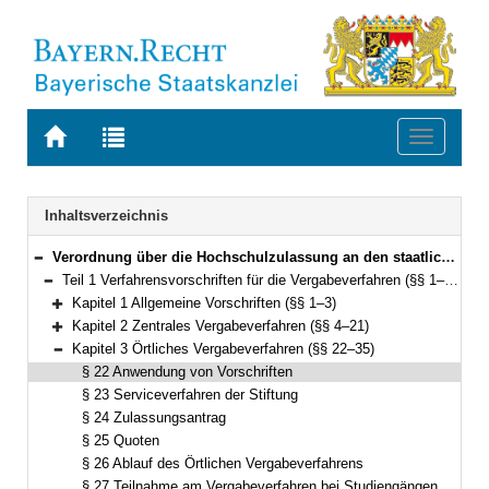
Zur
Zur
Toggle
Startseite
Trefferliste
navigati
von
der
BAYERN.RECHT
letzten
Navigation
Inhaltsverzeichnis
Suche
Verordnung über die Hochschulzulassung an den staatlichen Hochschulen in Bayern (Hochschulzulassungsverordnung – HZV) Vom 10. Februar 2020 (GVBl. S. 87) BayRS 2210-8-2-1-1-WK (§§ 1–59)
Bereich reduzieren
Teil 1 Verfahrensvorschriften für die Vergabeverfahren (§§ 1–35)
Bereich reduzieren
Kapitel 1 Allgemeine Vorschriften (§§ 1–3)
Bereich erweitern
Kapitel 2 Zentrales Vergabeverfahren (§§ 4–21)
Bereich erweitern
Kapitel 3 Örtliches Vergabeverfahren (§§ 22–35)
Bereich reduzieren
§ 22 Anwendung von Vorschriften
§ 23 Serviceverfahren der Stiftung
§ 24 Zulassungsantrag
§ 25 Quoten
§ 26 Ablauf des Örtlichen Vergabeverfahrens
§ 27 Teilnahme am Vergabeverfahren bei Studiengängen mit Eignungsprüfungen