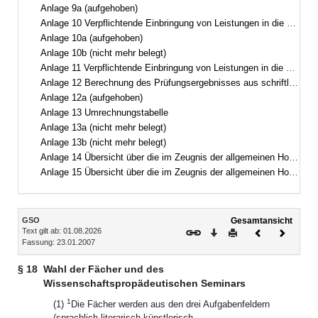
Anlage 9a (aufgehoben)
Anlage 10 Verpflichtende Einbringung von Leistungen in die Gesamtqualifikation(Gymnasium und Kolleg)
Anlage 10a (aufgehoben)
Anlage 10b (nicht mehr belegt)
Anlage 11 Verpflichtende Einbringung von Leistungen in die Gesamtqualifikation(Abendgymnasium)
Anlage 12 Berechnung des Prüfungsergebnisses aus schriftlicher Prüfung und mündlicher Zusatzprüfung
Anlage 12a (aufgehoben)
Anlage 13 Umrechnungstabelle
Anlage 13a (nicht mehr belegt)
Anlage 13b (nicht mehr belegt)
Anlage 14 Übersicht über die im Zeugnis der allgemeinen Hochschulreife für andere Bewerberinnen und Bewerber erreichbare Höchstzahl von Punkten
Anlage 15 Übersicht über die im Zeugnis der allgemeinen Hochschulreife für andere Bewerberinnen und Bewerber für Schülerinnen und Schüler staatlich genehmigter Ersatzschulen erreichbare Höchstzahl von Punkten, wenn von der Ersetzungsmöglichkeit nach § 64 Abs. 2 Gebrauch gemacht wird
Inhalt
GSO
Gesamtansicht
Text gilt ab: 01.08.2026
Download
Drucken
Vorheriges
Nächste
Fassung: 23.01.2007
Dokument
Dokume
§ 18
Wahl der Fächer und des
Wissenschaftspropädeutischen Seminars
1
(1)
Die Fächer werden aus den drei Aufgabenfeldern
(sprachlich-literarisch-künstlerisch,