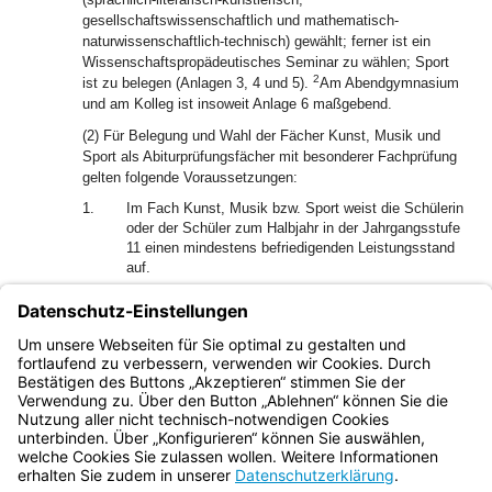
gesellschaftswissenschaftlich und mathematisch-
naturwissenschaftlich-technisch) gewählt; ferner ist ein
Wissenschaftspropädeutisches Seminar zu wählen; Sport
2
ist zu belegen (Anlagen 3, 4 und 5).
Am Abendgymnasium
und am Kolleg ist insoweit Anlage 6 maßgebend.
(2) Für Belegung und Wahl der Fächer Kunst, Musik und
Sport als Abiturprüfungsfächer mit besonderer Fachprüfung
gelten folgende Voraussetzungen:
1.
Im Fach Kunst, Musik bzw. Sport weist die Schülerin
oder der Schüler zum Halbjahr in der Jahrgangsstufe
11 einen mindestens befriedigenden Leistungsstand
auf.
2.
Im Fach Musik hat die Schülerin oder der Schüler
darüber hinaus angemessene Fertigkeiten im Spiel
eines anerkannten Musikinstruments (ggf. Gesang)
nachgewiesen.
Bayern.de
BayernPortal