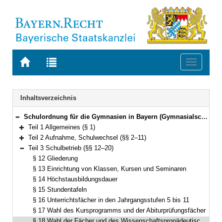
Zur
Zur
Toggle
Startseite
Trefferliste
navigati
von
der
BAYERN.RECHT
letzten
Navigation
Inhaltsverzeichnis
Suche
Schulordnung für die Gymnasien in Bayern (Gymnasialschulordnung – GSO) Vom 23. Januar 2007 (GVBl. S. 68) BayRS 2235-1-1-1-K (§§ 1–69)
Bereich reduzieren
Teil 1 Allgemeines (§ 1)
Bereich erweitern
Teil 2 Aufnahme, Schulwechsel (§§ 2–11)
Bereich erweitern
Teil 3 Schulbetrieb (§§ 12–20)
Bereich reduzieren
§ 12 Gliederung
§ 13 Einrichtung von Klassen, Kursen und Seminaren
§ 14 Höchstausbildungsdauer
§ 15 Stundentafeln
§ 16 Unterrichtsfächer in den Jahrgangsstufen 5 bis 11
§ 17 Wahl des Kursprogramms und der Abiturprüfungsfächer
§ 18 Wahl der Fächer und des Wissenschaftspropädeutischen Seminars