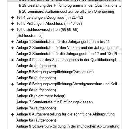
§ 19 Gestaltung des Pflichtprogramms in der Qualifikationsphase
§ 20 Seminare, Aufbaumodul zur beruflichen Orientierung
Teil 4 Leistungen, Zeugnisse (§§ 21–42)
Bereich erweitern
Teil 5 Prüfungen, Abschluss (§§ 43–67)
Bereich erweitern
Teil 6 Schlussvorschriften (§§ 68–69)
Bereich erweitern
[Schlussformel]
Anlage 1 Stundentafeln für die Jahrgangsstufen 5 bis 11
Bereich erweitern
Anlage 2 Stundentafel für den Vorkurs und die Jahrgangsstufe I
Bereich erweitern
Anlage 3 Stundentafel für die Jahrgangsstufen 12 und 13 (Pflicht- und Wahlpflichtbereich)
Anlage 4 Fächer des Zusatzangebots in der Qualifikationsphase
Bereich erweitern
Anlage 4a (aufgehoben)
Anlage 5 Belegungsverpflichtung(Gymnasium)
Anlage 5a (aufgehoben)
Anlage 6 Belegungsverpflichtung(Abendgymnasium und Kolleg)
Bereich erweitern
Anlage 6a (aufgehoben)
Anlage 6b (nicht mehr belegt)
Anlage 7 Stundentafel für Einführungsklassen
Anlage 7a (aufgehoben)
Anlage 8 Aufgabenstellung für die schriftliche Abiturprüfung
Bereich erweitern
Anlage 8a (aufgehoben)
Anlage 9 Schwerpunktbildung in der mündlichen Abiturprüfung