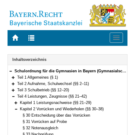
Zur
Zur
Toggle
Startseite
Trefferliste
navigati
von
der
BAYERN.RECHT
letzten
Navigation
Inhaltsverzeichnis
Suche
Schulordnung für die Gymnasien in Bayern (Gymnasialschulordnung – GSO) Vom 23. Januar 2007 (GVBl. S. 68) BayRS 2235-1-1-1-K (§§ 1–69)
Bereich reduzieren
Teil 1 Allgemeines (§ 1)
Bereich erweitern
Teil 2 Aufnahme, Schulwechsel (§§ 2–11)
Bereich erweitern
Teil 3 Schulbetrieb (§§ 12–20)
Bereich erweitern
Teil 4 Leistungen, Zeugnisse (§§ 21–42)
Bereich reduzieren
Kapitel 1 Leistungsnachweise (§§ 21–29)
Bereich erweitern
Kapitel 2 Vorrücken und Wiederholen (§§ 30–38)
Bereich reduzieren
§ 30 Entscheidung über das Vorrücken
§ 31 Vorrücken auf Probe
§ 32 Notenausgleich
§ 33 Nachprüfung