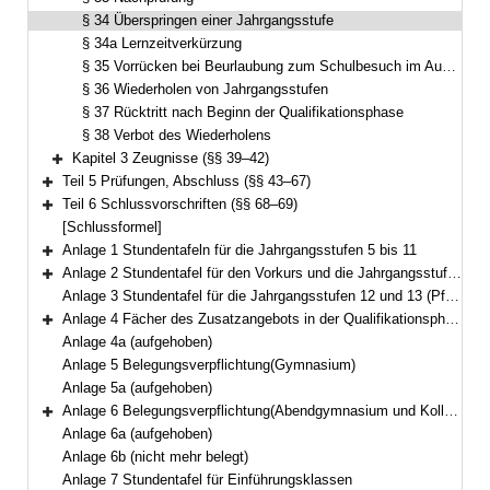
§ 34 Überspringen einer Jahrgangsstufe
§ 34a Lernzeitverkürzung
§ 35 Vorrücken bei Beurlaubung zum Schulbesuch im Ausland
§ 36 Wiederholen von Jahrgangsstufen
§ 37 Rücktritt nach Beginn der Qualifikationsphase
§ 38 Verbot des Wiederholens
Kapitel 3 Zeugnisse (§§ 39–42)
Bereich erweitern
Teil 5 Prüfungen, Abschluss (§§ 43–67)
Bereich erweitern
Teil 6 Schlussvorschriften (§§ 68–69)
Bereich erweitern
[Schlussformel]
Anlage 1 Stundentafeln für die Jahrgangsstufen 5 bis 11
Bereich erweitern
Anlage 2 Stundentafel für den Vorkurs und die Jahrgangsstufe I
Bereich erweitern
Anlage 3 Stundentafel für die Jahrgangsstufen 12 und 13 (Pflicht- und Wahlpflichtbereich)
Anlage 4 Fächer des Zusatzangebots in der Qualifikationsphase
Bereich erweitern
Anlage 4a (aufgehoben)
Anlage 5 Belegungsverpflichtung(Gymnasium)
Anlage 5a (aufgehoben)
Anlage 6 Belegungsverpflichtung(Abendgymnasium und Kolleg)
Bereich erweitern
Anlage 6a (aufgehoben)
Anlage 6b (nicht mehr belegt)
Anlage 7 Stundentafel für Einführungsklassen