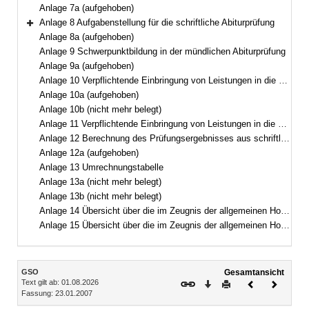
Anlage 7a (aufgehoben)
Anlage 8 Aufgabenstellung für die schriftliche Abiturprüfung
Bereich erweitern
Anlage 8a (aufgehoben)
Anlage 9 Schwerpunktbildung in der mündlichen Abiturprüfung
Anlage 9a (aufgehoben)
Anlage 10 Verpflichtende Einbringung von Leistungen in die Gesamtqualifikation(Gymnasium und Kolleg)
Anlage 10a (aufgehoben)
Anlage 10b (nicht mehr belegt)
Anlage 11 Verpflichtende Einbringung von Leistungen in die Gesamtqualifikation(Abendgymnasium)
Anlage 12 Berechnung des Prüfungsergebnisses aus schriftlicher Prüfung und mündlicher Zusatzprüfung
Anlage 12a (aufgehoben)
Anlage 13 Umrechnungstabelle
Anlage 13a (nicht mehr belegt)
Anlage 13b (nicht mehr belegt)
Anlage 14 Übersicht über die im Zeugnis der allgemeinen Hochschulreife für andere Bewerberinnen und Bewerber erreichbare Höchstzahl von Punkten
Anlage 15 Übersicht über die im Zeugnis der allgemeinen Hochschulreife für andere Bewerberinnen und Bewerber für Schülerinnen und Schüler staatlich genehmigter Ersatzschulen erreichbare Höchstzahl von Punkten, wenn von der Ersetzungsmöglichkeit nach § 64 Abs. 2 Gebrauch gemacht wird
Inhalt
GSO
Gesamtansicht
Text gilt ab: 01.08.2026
Download
Drucken
Vorheriges
Nächste
Fassung: 23.01.2007
Dokument
Dokume