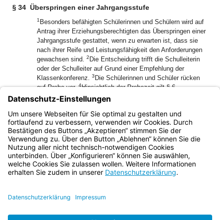
§ 34
Überspringen einer Jahrgangsstufe
1
Besonders befähigten Schülerinnen und Schülern wird auf
Antrag ihrer Erziehungsberechtigten das Überspringen einer
Jahrgangsstufe gestattet, wenn zu erwarten ist, dass sie
nach ihrer Reife und Leistungsfähigkeit den Anforderungen
2
gewachsen sind.
Die Entscheidung trifft die Schulleiterin
oder der Schulleiter auf Grund einer Empfehlung der
3
Klassenkonferenz.
Die Schülerinnen und Schüler rücken
4
auf Probe vor.
Hinsichtlich der Probezeit gilt § 6
entsprechend; für das Vorrücken auf Probe in die
5
Jahrgangsstufe 12 gilt § 31 Abs. 4 entsprechend.
Das
Überspringen von Ausbildungsabschnitten in der
Qualifikationsphase ist nicht zulässig.
Bayern.de
BayernPortal
Datenschutz
Impressum
Barrierefreiheit