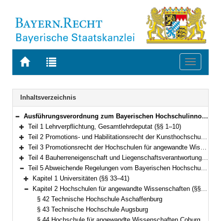
Zur
Zur
Toggle
Startseite
Trefferliste
navigati
von
der
BAYERN.RECHT
letzten
Navigation
Inhaltsverzeichnis
Suche
Ausführungsverordnung zum Bayerischen Hochschulinnovationsgesetz (AVBayHIG) Vom 13. Februar 2023 (GVBl. S. 66) BayRS 2030-2-21-WK (§§ 1–58)
Bereich reduzieren
Teil 1 Lehrverpflichtung, Gesamtlehrdeputat (§§ 1–10)
Bereich erweitern
Teil 2 Promotions- und Habilitationsrecht der Kunsthochschulen (§§ 11–16)
Bereich erweitern
Teil 3 Promotionsrecht der Hochschulen für angewandte Wissenschaften (§§ 17–20)
Bereich erweitern
Teil 4 Bauherreneigenschaft und Liegenschaftsverantwortung (§§ 21–32)
Bereich erweitern
Teil 5 Abweichende Regelungen vom Bayerischen Hochschulinnovationsgesetz an bayerischen Hochschulen (§§ 33–53)
Bereich reduzieren
Kapitel 1 Universitäten (§§ 33–41)
Bereich erweitern
Kapitel 2 Hochschulen für angewandte Wissenschaften (§§ 42–52)
Bereich reduzieren
§ 42 Technische Hochschule Aschaffenburg
§ 43 Technische Hochschule Augsburg
§ 44 Hochschule für angewandte Wissenschaften Coburg