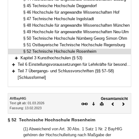
§ 45 Technische Hochschule Deggendorf
§ 46 Hochschule für angewandte Wissenschaften Hof
§ 47 Technische Hochschule Ingolstadt
§ 48 Hochschule für angewandte Wissenschaften München
§ 49 Hochschule für angewandte Wissenschaften Neu-Ulm
§ 50 Technische Hochschule Nürnberg Georg Simon Ohm
§ 51 Ostbayerische Technische Hochschule Regensburg
§ 52 Technische Hochschule Rosenheim
Kapitel 3 Kunsthochschulen (§ 53)
Bereich erweitern
Teil 6 Einstellungsvoraussetzungen für Lehrkräfte für besondere Aufgaben (§§ 54–56)
Bereich erweitern
Teil 7 Übergangs- und Schlussvorschriften (§§ 57–58)
Bereich erweitern
[Schlussformel]
Inhalt
AVBayHIG
Gesamtansicht
Text gilt ab: 01.03.2026
Download
Drucken
Vorheriges
Nächste
Fassung: 13.02.2023
Dokument
Dokume
§ 52
Technische Hochschule Rosenheim
(1) Abweichend von Art. 30 Abs. 1 Satz 1 Nr. 2 BayHIG
gehören der Hochschulleitung nach Maßgabe der