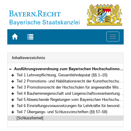
Zur
Zur
Toggle
Startseite
Trefferliste
navigati
von
der
BAYERN.RECHT
letzten
Navigation
Inhaltsverzeichnis
Suche
Ausführungsverordnung zum Bayerischen Hochschulinnovationsgesetz (AVBayHIG) Vom 13. Februar 2023 (GVBl. S. 66) BayRS 2030-2-21-WK (§§ 1–58)
Bereich reduzieren
Teil 1 Lehrverpflichtung, Gesamtlehrdeputat (§§ 1–10)
Bereich erweitern
Teil 2 Promotions- und Habilitationsrecht der Kunsthochschulen (§§ 11–16)
Bereich erweitern
Teil 3 Promotionsrecht der Hochschulen für angewandte Wissenschaften (§§ 17–20)
Bereich erweitern
Teil 4 Bauherreneigenschaft und Liegenschaftsverantwortung (§§ 21–32)
Bereich erweitern
Teil 5 Abweichende Regelungen vom Bayerischen Hochschulinnovationsgesetz an bayerischen Hochschulen (§§ 33–53)
Bereich erweitern
Teil 6 Einstellungsvoraussetzungen für Lehrkräfte für besondere Aufgaben (§§ 54–56)
Bereich erweitern
Teil 7 Übergangs- und Schlussvorschriften (§§ 57–58)
Bereich erweitern
[Schlussformel]