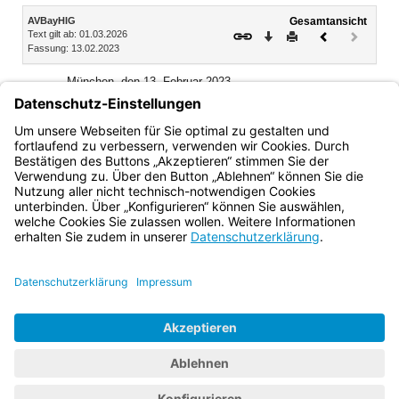
Inhalt
AVBayHIG
Gesamtansicht
Text gilt ab: 01.03.2026
Download
Drucken
Vorheriges
Nächste
Fassung: 13.02.2023
Dokument
Dokume
(inaktiv)
München, den 13. Februar 2023
Bayerisches Staatsministerium für Wissenschaft und
Kunst
Markus Blume, Staatsminister
Bayern.de
BayernPortal
Datenschutz
Impressum
Barrierefreiheit
Hilfe
Kontakt
Kontrastwechsel
Schriftgröße