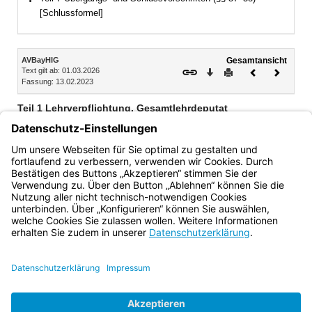
Bereich erweitern
[Schlussformel]
Inhalt
AVBayHIG
Gesamtansicht
Text gilt ab: 01.03.2026
Download
Drucken
Vorheriges
Nächste
Fassung: 13.02.2023
Dokument
Dokume
Teil 1 Lehrverpflichtung, Gesamtlehrdeputat
Kapitel 1 Allgemeine Vorschriften (§§ 1–2)
Kapitel 2 Umfang der Regellehrverpflichtung (§§ 3–8)
Kapitel 3 Erfüllung der Lehrverpflichtung (§§ 9–10)
Bayern.de
BayernPortal
Datenschutz
Impressum
Barrierefreiheit
Hilfe