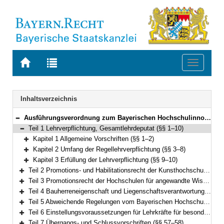
Zur
Zur
Toggle
Startseite
Trefferliste
navigati
von
der
BAYERN.RECHT
letzten
Navigation
Inhaltsverzeichnis
Suche
Ausführungsverordnung zum Bayerischen Hochschulinnovationsgesetz (AVBayHIG) Vom 13. Februar 2023 (GVBl. S. 66) BayRS 2030-2-21-WK (§§ 1–58)
Bereich reduzieren
Teil 1 Lehrverpflichtung, Gesamtlehrdeputat (§§ 1–10)
Bereich reduzieren
Kapitel 1 Allgemeine Vorschriften (§§ 1–2)
Bereich erweitern
Kapitel 2 Umfang der Regellehrverpflichtung (§§ 3–8)
Bereich erweitern
Kapitel 3 Erfüllung der Lehrverpflichtung (§§ 9–10)
Bereich erweitern
Teil 2 Promotions- und Habilitationsrecht der Kunsthochschulen (§§ 11–16)
Bereich erweitern
Teil 3 Promotionsrecht der Hochschulen für angewandte Wissenschaften (§§ 17–20)
Bereich erweitern
Teil 4 Bauherreneigenschaft und Liegenschaftsverantwortung (§§ 21–32)
Bereich erweitern
Teil 5 Abweichende Regelungen vom Bayerischen Hochschulinnovationsgesetz an bayerischen Hochschulen (§§ 33–53)
Bereich erweitern
Teil 6 Einstellungsvoraussetzungen für Lehrkräfte für besondere Aufgaben (§§ 54–56)
Bereich erweitern
Teil 7 Übergangs- und Schlussvorschriften (§§ 57–58)