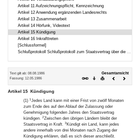
Artikel 11 Aufzeichnungspflicht, Kennzeichnung
Artikel 12 Anwendung ergänzenden Landesrechts
Artikel 13 Zusammenarbeit
Artikel 14 Hörfunk, Videotext
Artikel 15 Kündigung
Artikel 16 Inkrafttreten
[Schlussformel]
Schlußprotokoll Schlußprotokoll zum Staatsvertrag über die gemeinsame Nutzung eines Fernseh- und eines Hörfunkkanals auf Rundfunksatelliten
Inhalt
Gesamtansicht
Text gilt ab: 08.08.1986
Download
Drucken
Vorheriges
Nächste
Fassung: 12.05.1986
Dokument
Dokume
Artikel 15
Kündigung
1
(1)
Jedes Land kann mit einer Frist von zwölf Monaten
zum Ende des auf den Ablauf der Zulassung oder
Genehmigung folgenden Jahres den Staatsvertrag
2
kündigen.
Zwischen den übrigen Ländern bleibt der
3
Staatsvertrag in Kraft.
Kündigt ein Land, kann jedes
andere innerhalb von drei Monaten nach Zugang der
Kündigung erklären, daß es sich dieser anschließt.