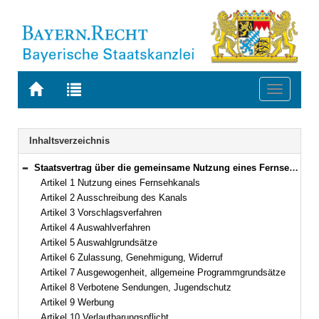
Zur
Zur
Toggle
Startseite
Trefferliste
navigati
von
der
BAYERN.RECHT
letzten
Navigation
Inhaltsverzeichnis
Suche
Staatsvertrag über die gemeinsame Nutzung eines Fernseh- und eines Hörfunkkanals auf Rundfunksatelliten Vom 12. Mai 1986 (Art. 1–16)
Bereich reduzieren
Artikel 1 Nutzung eines Fernsehkanals
Artikel 2 Ausschreibung des Kanals
Artikel 3 Vorschlagsverfahren
Artikel 4 Auswahlverfahren
Artikel 5 Auswahlgrundsätze
Artikel 6 Zulassung, Genehmigung, Widerruf
Artikel 7 Ausgewogenheit, allgemeine Programmgrundsätze
Artikel 8 Verbotene Sendungen, Jugendschutz
Artikel 9 Werbung
Artikel 10 Verlautbarungspflicht