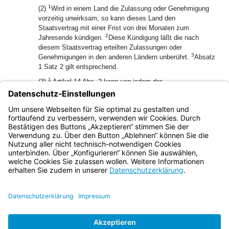
1
(2)
Wird in einem Land die Zulassung oder Genehmigung
vorzeitig unwirksam, so kann dieses Land den
Staatsvertrag mit einer Frist von drei Monaten zum
2
Jahresende kündigen.
Diese Kündigung läßt die nach
diesem Staatsvertrag erteilten Zulassungen oder
3
Genehmigungen in den anderen Ländern unberührt.
Absatz
1 Satz 2 gilt entsprechend.
1
(3)
Artikel 14 Abs. 2 kann von jedem der
vertragsschließenden Länder mit halbjähriger
Kündigungsfrist zum Ende eines Kalenderjahres, erstmals
2
zum 31. Dezember 1990, gekündigt werden.
Absatz 1
Sätze 2 und 3 gelten entsprechend.
Bayern.de
BayernPortal
Datenschutz
Impressum
Barrierefreiheit
Hilfe