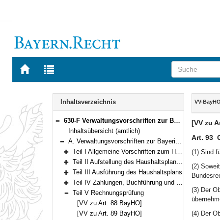
Zur
Zur
Startseite
Trefferliste
von
der
Navigation
BAYERN.RECHT
letzten
Inhalt
Inhaltsverzeichnis
VV-BayH
Suche
630-F Verwaltungsvorschriften zur Bayerischen Haushaltsordnung (VV-BayHO) Bekanntmachung des Bayerischen Staatsministeriums der Finanzen vom 5. Juli 1973, Az. 11 - H 1008/1 - 34 646 (FMBl. S. 259)
[VV zu A
Bereich reduzieren
Inhaltsübersicht (amtlich)
Art. 93
A. Verwaltungsvorschriften zur Bayerischen Haushaltsordnung (VV-BayHO)
Bereich reduzieren
Teil I Allgemeine Vorschriften zum Haushaltsplan
(1) Sind 
Bereich erweitern
Teil II Aufstellung des Haushaltsplans und des Finanzplans
(2) Sowei
Bereich erweitern
Teil III Ausführung des Haushaltsplans
Bundesrec
Bereich erweitern
Teil IV Zahlungen, Buchführung und Rechnungslegung
Bereich erweitern
(3) Der O
Teil V Rechnungsprüfung
Bereich reduzieren
übernehm
[VV zu Art. 88 BayHO]
[VV zu Art. 89 BayHO]
(4) Der O