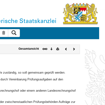
Suche ausführen
Suche zurücksetzen
Download
Drucken
Vorheriges
Nächstes
Gesamtansicht
Dokument
Dokument
e zuständig, so soll gemeinsam geprüft werden.
f durch Vereinbarung Prüfungsaufgaben auf den
srechnungshof oder einem anderen Landesrechnungshof
der zwischenstaatlichen Prüfungsbehörden Aufträge zur