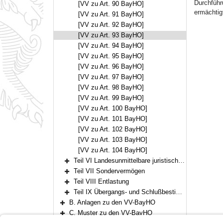
Durchführ
[VV zu Art. 90 BayHO]
ermächtigt
[VV zu Art. 91 BayHO]
[VV zu Art. 92 BayHO]
[VV zu Art. 93 BayHO]
[VV zu Art. 94 BayHO]
[VV zu Art. 95 BayHO]
[VV zu Art. 96 BayHO]
[VV zu Art. 97 BayHO]
[VV zu Art. 98 BayHO]
[VV zu Art. 99 BayHO]
[VV zu Art. 100 BayHO]
[VV zu Art. 101 BayHO]
[VV zu Art. 102 BayHO]
[VV zu Art. 103 BayHO]
[VV zu Art. 104 BayHO]
Teil VI Landesunmittelbare juristische Personen des öffentlichen Rechts
Bereich erweitern
Teil VII Sondervermögen
Bereich erweitern
Teil VIII Entlastung
Bereich erweitern
Teil IX Übergangs- und Schlußbestimmungen
Bereich erweitern
B. Anlagen zu den VV-BayHO
Bereich erweitern
C. Muster zu den VV-BayHO
Bereich erweitern