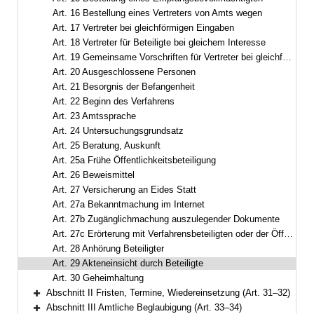
Art. 16 Bestellung eines Vertreters von Amts wegen
Art. 17 Vertreter bei gleichförmigen Eingaben
Art. 18 Vertreter für Beteiligte bei gleichem Interesse
Art. 19 Gemeinsame Vorschriften für Vertreter bei gleichförmigen Eingaben und bei gleichem Interesse
Art. 20 Ausgeschlossene Personen
Art. 21 Besorgnis der Befangenheit
Art. 22 Beginn des Verfahrens
Art. 23 Amtssprache
Art. 24 Untersuchungsgrundsatz
Art. 25 Beratung, Auskunft
Art. 25a Frühe Öffentlichkeitsbeteiligung
Art. 26 Beweismittel
Art. 27 Versicherung an Eides Statt
Art. 27a Bekanntmachung im Internet
Art. 27b Zugänglichmachung auszulegender Dokumente
Art. 27c Erörterung mit Verfahrensbeteiligten oder der Öffentlichkeit
Art. 28 Anhörung Beteiligter
Art. 29 Akteneinsicht durch Beteiligte
Art. 30 Geheimhaltung
Abschnitt II Fristen, Termine, Wiedereinsetzung (Art. 31–32)
Bereich erweitern
Abschnitt III Amtliche Beglaubigung (Art. 33–34)