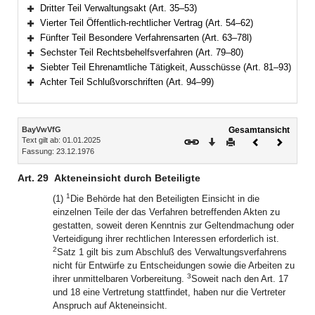
Bereich erweitern
Dritter Teil Verwaltungsakt (Art. 35–53)
Bereich erweitern
Vierter Teil Öffentlich-rechtlicher Vertrag (Art. 54–62)
Bereich erweitern
Fünfter Teil Besondere Verfahrensarten (Art. 63–78l)
Bereich erweitern
Sechster Teil Rechtsbehelfsverfahren (Art. 79–80)
Bereich erweitern
Siebter Teil Ehrenamtliche Tätigkeit, Ausschüsse (Art. 81–93)
Bereich erweitern
Achter Teil Schlußvorschriften (Art. 94–99)
Bereich erweitern
Inhalt
BayVwVfG
Gesamtansicht
Text gilt ab: 01.01.2025
Download
Drucken
Vorheriges
Nächste
Fassung: 23.12.1976
Dokument
Dokume
Art. 29
Akteneinsicht durch Beteiligte
1
(1)
Die Behörde hat den Beteiligten Einsicht in die
einzelnen Teile der das Verfahren betreffenden Akten zu
gestatten, soweit deren Kenntnis zur Geltendmachung oder
Verteidigung ihrer rechtlichen Interessen erforderlich ist.
2
Satz 1 gilt bis zum Abschluß des Verwaltungsverfahrens
nicht für Entwürfe zu Entscheidungen sowie die Arbeiten zu
3
ihrer unmittelbaren Vorbereitung.
Soweit nach den Art. 17
und 18 eine Vertretung stattfindet, haben nur die Vertreter
Anspruch auf Akteneinsicht.