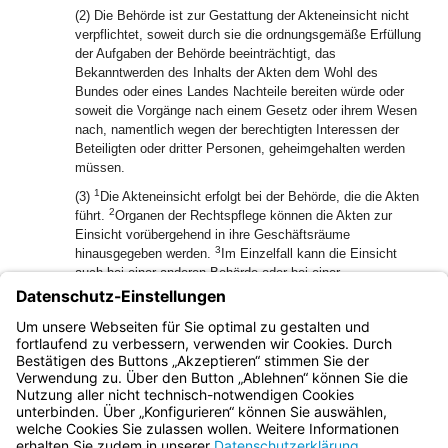
(2) Die Behörde ist zur Gestattung der Akteneinsicht nicht
verpflichtet, soweit durch sie die ordnungsgemäße Erfüllung
der Aufgaben der Behörde beeinträchtigt, das
Bekanntwerden des Inhalts der Akten dem Wohl des
Bundes oder eines Landes Nachteile bereiten würde oder
soweit die Vorgänge nach einem Gesetz oder ihrem Wesen
nach, namentlich wegen der berechtigten Interessen der
Beteiligten oder dritter Personen, geheimgehalten werden
müssen.
1
(3)
Die Akteneinsicht erfolgt bei der Behörde, die die Akten
2
führt.
Organen der Rechtspflege können die Akten zur
Einsicht vorübergehend in ihre Geschäftsräume
3
hinausgegeben werden.
Im Einzelfall kann die Einsicht
auch bei einer anderen Behörde oder bei einer
diplomatischen oder berufskonsularischen Vertretung der
Bundesrepublik Deutschland im Ausland erfolgen; weitere
Ausnahmen kann die Behörde, die die Akten führt,
gestatten.
Bayern.de
BayernPortal