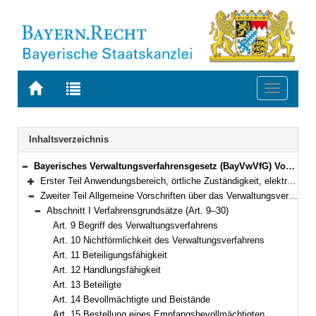
Zur
Zur
Toggle
Startseite
Trefferliste
navigati
von
der
BAYERN.RECHT
letzten
Navigation
Inhaltsverzeichnis
Suche
Bayerisches Verwaltungsverfahrensgesetz (BayVwVfG) Vom 23. Dezember 1976 (BayRS II S. 213) BayRS 2010-1-I (Art. 1–99)
Bereich reduzieren
Erster Teil Anwendungsbereich, örtliche Zuständigkeit, elektronische Kommunikation, Amtshilfe, europäische Verwaltungszusammenarbeit (Art. 1–8e)
Bereich erweitern
Zweiter Teil Allgemeine Vorschriften über das Verwaltungsverfahren (Art. 9–34)
Bereich reduzieren
Abschnitt I Verfahrensgrundsätze (Art. 9–30)
Bereich reduzieren
Art. 9 Begriff des Verwaltungsverfahrens
Art. 10 Nichtförmlichkeit des Verwaltungsverfahrens
Art. 11 Beteiligungsfähigkeit
Art. 12 Handlungsfähigkeit
Art. 13 Beteiligte
Art. 14 Bevollmächtigte und Beistände
Art. 15 Bestellung eines Empfangsbevollmächtigten