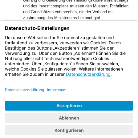
Umfang und Gliederung des Handlungskostenvoranschlags
und des Investitionsplans müssen den Mustern, Richtlinien
und Grundsätzen entsprechen, die der Verband mit
Zustimmung des Ministeriums bekannt gibt.
Der Dispositionsfonds ist Bestandteil des
Handlungskostenvoranschlags; für ihn darf nur ein der
Ertragskraft der Sparkasse angemessener Betrag
eingeplant werden.
Bayern.de
BayernPortal
Datenschutz
Impressum
Barrierefreiheit
Hilfe
Kontakt
Kontrastwechsel
Schriftgröße