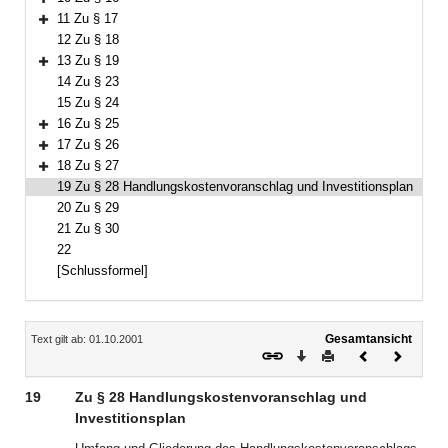
Bereich erweitern
11 Zu § 17
Bereich erweitern
12 Zu § 18
13 Zu § 19
Bereich erweitern
14 Zu § 23
15 Zu § 24
16 Zu § 25
Bereich erweitern
17 Zu § 26
Bereich erweitern
18 Zu § 27
Bereich erweitern
19 Zu § 28 Handlungskostenvoranschlag und Investitionsplan
20 Zu § 29
21 Zu § 30
22
[Schlussformel]
Inhalt
Gesamtansicht
Text gilt ab: 01.10.2001
Download
Drucken
Vorheriges
Nächste
Dokument
Dokume
19
Zu § 28 Handlungskostenvoranschlag und
Investitionsplan