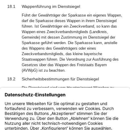
18.1
Wappenführung im Dienstsiegel
Führt der Gewährträger der Sparkasse ein eigenes Wappen,
darf die Sparkasse dieses Wappen in ihrem Dienstsiegel
führen. Ist Gewährträger ein Zweckverband, so kann das
Wappen eines Zweckverbandsmitglieds (Landkreis,
Gemeinde) mit dessen Zustimmung im Dienstsiegel der
Sparkasse geführt werden. Die Sparkasse kann, anstelle
des Wappens des Gewährträgers oder eines
Zweckverbandsmitglieds, das kleine bayerische
Staatswappen führen. Die Verordnung zur Ausführung des
Gesetzes über das Wappen des Freistaats Bayern
(AVWpG) ist zu beachten.
18.2
Sicherheitsbestimmungen für Dienstsiegel
Die Dienstsiegel sind vom Hauptmünzamt München zu
beziehen. Die Verwendung anderer Siegel, insbesondere
von Gummisiegeln, ist untersagt. Zur Verhütung von
Missbrauch sind bei Lieferung neuer Siegel die alten beim
Hauptmünzamt ohne Wertersatz abzuliefern.
Bayern.de