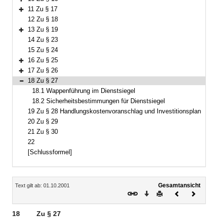
Bereich erweitern
11 Zu § 17
Bereich erweitern
12 Zu § 18
13 Zu § 19
Bereich erweitern
14 Zu § 23
15 Zu § 24
16 Zu § 25
Bereich erweitern
17 Zu § 26
Bereich erweitern
18 Zu § 27
Bereich reduzieren
18.1 Wappenführung im Dienstsiegel
18.2 Sicherheitsbestimmungen für Dienstsiegel
19 Zu § 28 Handlungskostenvoranschlag und Investitionsplan
20 Zu § 29
21 Zu § 30
22
[Schlussformel]
Inhalt
Gesamtansicht
Text gilt ab: 01.10.2001
Download
Drucken
Vorheriges
Nächste
Dokument
Dokume
18
Zu § 27