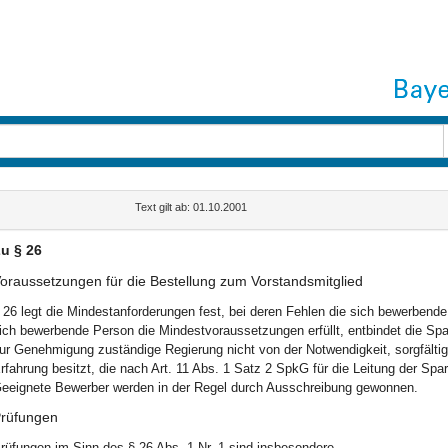
Text gilt ab: 01.10.2001
u § 26
oraussetzungen für die Bestellung zum Vorstandsmitglied
 26 legt die Mindestanforderungen fest, bei deren Fehlen die sich bewerbende 
ich bewerbende Person die Mindestvoraussetzungen erfüllt, entbindet die Spa
ur Genehmigung zuständige Regierung nicht von der Notwendigkeit, sorgfältig 
rfahrung besitzt, die nach Art. 11 Abs. 1 Satz 2 SpkG für die Leitung der Spark
eeignete Bewerber werden in der Regel durch Ausschreibung gewonnen.
rüfungen
rüfungen im Sinn des § 26 Abs. 1 Nr. 1 sind insbesondere