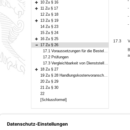
10 Zu § 16
Bereich erweitern
-
11 Zu § 17
Bereich erweitern
12 Zu § 18
-
13 Zu § 19
Bereich erweitern
-
14 Zu § 23
15 Zu § 24
16 Zu § 25
17.3
V
Bereich erweitern
17 Zu § 26
Bereich reduzieren
B
17.1 Voraussetzungen für die Bestellung zum Vorstandsmitglied
a
17.2 Prüfungen
17.3 Vergleichbarkeit von Dienststellungen
18 Zu § 27
Bereich erweitern
19 Zu § 28 Handlungskostenvoranschlag und Investitionsplan
20 Zu § 29
21 Zu § 30
22
[Schlussformel]
Bayern.de