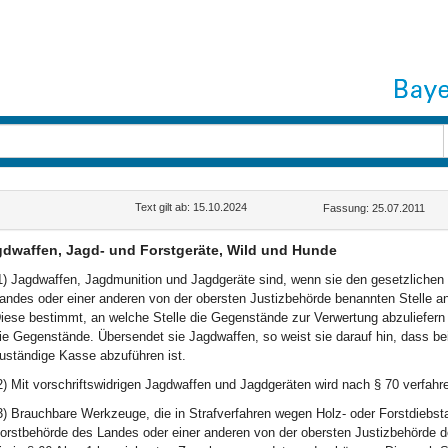
Text gilt ab: 15.10.2024
Fassung: 25.07.2011
dwaffen, Jagd- und Forstgeräte, Wild und Hunde
1) Jagdwaffen, Jagdmunition und Jagdgeräte sind, wenn sie den gesetzlichen
andes oder einer anderen von der obersten Justizbehörde benannten Stelle a
iese bestimmt, an welche Stelle die Gegenstände zur Verwertung abzuliefern 
ie Gegenstände. Übersendet sie Jagdwaffen, so weist sie darauf hin, dass bei
uständige Kasse abzuführen ist.
2) Mit vorschriftswidrigen Jagdwaffen und Jagdgeräten wird nach § 70 verfahr
3) Brauchbare Werkzeuge, die in Strafverfahren wegen Holz- oder Forstdiebst
orstbehörde des Landes oder einer anderen von der obersten Justizbehörde de