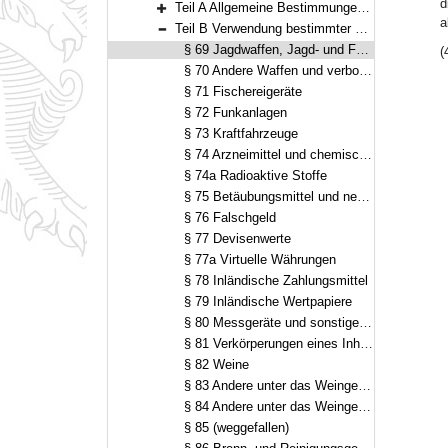
d
Teil A Allgemeine Bestimmungen (§§ 60–68a)
Bereich erweitern
a
Teil B Verwendung bestimmter Gegenstände (§§ 69–86)
Bereich reduzieren
§ 69 Jagdwaffen, Jagd- und Forstgeräte, Wild und Hunde
(
§ 70 Andere Waffen und verbotene Gegenstände
§ 71 Fischereigeräte
§ 72 Funkanlagen
§ 73 Kraftfahrzeuge
§ 74 Arzneimittel und chemische Stoffe
§ 74a Radioaktive Stoffe
§ 75 Betäubungsmittel und neue psychoaktive Stoffe
§ 76 Falschgeld
§ 77 Devisenwerte
§ 77a Virtuelle Währungen
§ 78 Inländische Zahlungsmittel
§ 79 Inländische Wertpapiere
§ 80 Messgeräte und sonstige Messgeräte, Teilgeräte, Zusatzeinrichtungen zu Messgeräten, Fertigpackungen und andere Verkaufseinheiten
§ 81 Verkörperungen eines Inhalts
§ 82 Weine
§ 83 Andere unter das Weingesetz fallende Erzeugnisse und Getränke
§ 84 Andere unter das Weingesetz fallende Stoffe und Gegenstände
§ 85 (weggefallen)