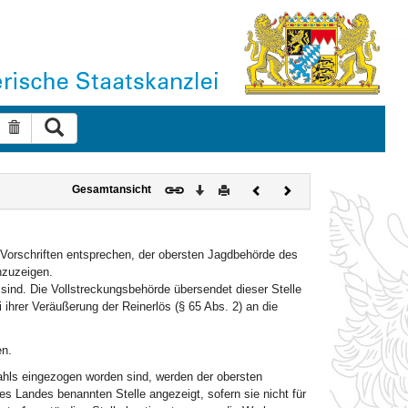
Suche ausführen
Suche zurücksetzen
Download
Drucken
Vorheriges
Nächstes
Gesamtansicht
Dokument
Dokument
 Vorschriften entsprechen, der obersten Jagdbehörde des
nzuzeigen.
sind. Die Vollstreckungsbehörde übersendet dieser Stelle
 ihrer Veräußerung der Reinerlös (§ 65 Abs. 2) an die
en.
ahls eingezogen worden sind, werden der obersten
s Landes benannten Stelle angezeigt, sofern sie nicht für