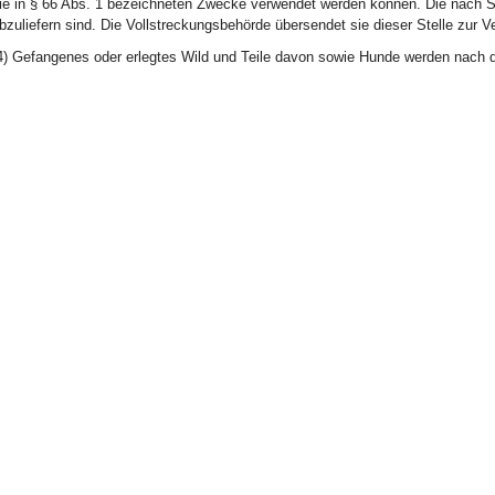
ie in § 66 Abs. 1 bezeichneten Zwecke verwendet werden können. Die nach S
bzuliefern sind. Die Vollstreckungsbehörde übersendet sie dieser Stelle zur V
4) Gefangenes oder erlegtes Wild und Teile davon sowie Hunde werden nach d