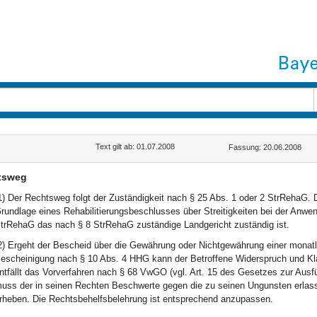
Text gilt ab: 01.07.2008
Fassung: 20.06.2008
tsweg
1) Der Rechtsweg folgt der Zuständigkeit nach § 25 Abs. 1 oder 2 StrRehaG. D
rundlage eines Rehabilitierungsbeschlusses über Streitigkeiten bei der Anwe
trRehaG das nach § 8 StrRehaG zuständige Landgericht zuständig ist.
2) Ergeht der Bescheid über die Gewährung oder Nichtgewährung einer monat
escheinigung nach § 10 Abs. 4 HHG kann der Betroffene Widerspruch und Kla
ntfällt das Vorverfahren nach § 68 VwGO (vgl. Art. 15 des Gesetzes zur Aus
uss der in seinen Rechten Beschwerte gegen die zu seinen Ungunsten erlass
rheben. Die Rechtsbehelfsbelehrung ist entsprechend anzupassen.