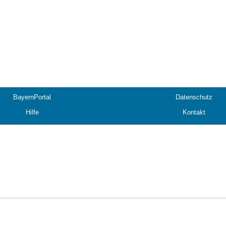
BayernPortal
Datenschutz
Hilfe
Kontakt