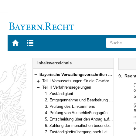
Zur
Zur
Startseite
Trefferliste
von
der
Navigation
BAYERN.RECHT
letzten
Inhalt
Inhaltsverzeichnis
Suche
Bayerische Verwaltungsvorschriften zum Vollzug des § 17 a Strafrechtliches Rehabilitierungsgesetz Vom 20.06.2008 Bekanntmachung des Bayerischen Staatsministeriums für Arbeit und Sozialordnung, Familie und Frauen vom 20. Juni 2008, Az. V6/6087/10/08 (AllMBl. S. 446)
9.
Rech
Bereich reduzieren
Teil I Voraussetzungen für die Gewährung einer besonderen Zuwendung für SED-Haftopfer
Bereich erweitern
(
Teil II Verfahrensregelungen
G
Bereich reduzieren
1. Zuständigkeit
S
2. Entgegennahme und Bearbeitung der Anträge
(
3. Prüfung des Einkommens
B
4. Prüfung von Ausschließungsgründen nach § 16 Abs. 2 StrRehaG bzw. § 2 HHG
e
5. Entscheidung über den Antrag auf Gewährung einer monatlichen besonderen Zuwendung
m
6. Zahlung der monatlichen besonderen Zuwendung
e
7. Zuständigkeitsübergang nach Leistungseinweisung durch Wechsel des gewöhnlichen Aufenthalts