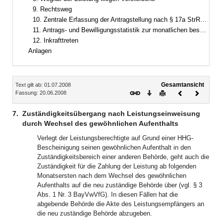
9. Rechtsweg
10. Zentrale Erfassung der Antragstellung nach § 17a StrRehaG
11. Antrags- und Bewilligungsstatistik zur monatlichen besonderen Zuwendung
12. Inkrafttreten
Anlagen
Inhalt
Gesamtansicht
Text gilt ab: 01.07.2008
Download
Drucken
Vorheriges
Nächste
Fassung: 20.06.2008
Dokument
Dokume
7.
Zuständigkeitsübergang nach Leistungseinweisung
durch Wechsel des gewöhnlichen Aufenthalts
Verlegt der Leistungsberechtigte auf Grund einer HHG-
Bescheinigung seinen gewöhnlichen Aufenthalt in den
Zuständigkeitsbereich einer anderen Behörde, geht auch die
Zuständigkeit für die Zahlung der Leistung ab folgenden
Monatsersten nach dem Wechsel des gewöhnlichen
Aufenthalts auf die neu zuständige Behörde über (vgl. § 3
Abs. 1 Nr. 3 BayVwVfG). In diesen Fällen hat die
abgebende Behörde die Akte des Leistungsempfängers an
die neu zuständige Behörde abzugeben.