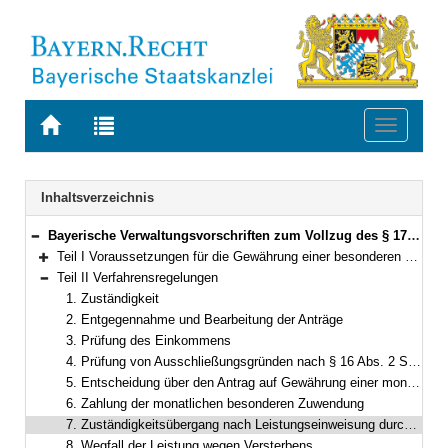
Zur
Zur
Toggle
Startseite
Trefferliste
navigati
von
der
BAYERN.RECHT
letzten
Navigation
Inhaltsverzeichnis
Suche
Bayerische Verwaltungsvorschriften zum Vollzug des § 17 a Strafrechtliches Rehabilitierungsgesetz Vom 20.06.2008 Bekanntmachung des Bayerischen Staatsministeriums für Arbeit und Sozialordnung, Familie und Frauen vom 20. Juni 2008, Az. V6/6087/10/08 (AllMBl. S. 446)
Bereich reduzieren
Teil I Voraussetzungen für die Gewährung einer besonderen Zuwendung für SED-Haftopfer
Bereich erweitern
Teil II Verfahrensregelungen
Bereich reduzieren
1. Zuständigkeit
2. Entgegennahme und Bearbeitung der Anträge
3. Prüfung des Einkommens
4. Prüfung von Ausschließungsgründen nach § 16 Abs. 2 StrRehaG bzw. § 2 HHG
5. Entscheidung über den Antrag auf Gewährung einer monatlichen besonderen Zuwendung
6. Zahlung der monatlichen besonderen Zuwendung
7. Zuständigkeitsübergang nach Leistungseinweisung durch Wechsel des gewöhnlichen Aufenthalts
8. Wegfall der Leistung wegen Versterbens