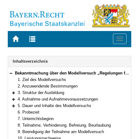
Zur
Zur
Toggle
Startseite
Trefferliste
navigati
von
der
BAYERN.RECHT
letzten
Navigation
Inhaltsverzeichnis
Suche
Bekanntmachung über den Modellversuch „Regelungen für den ausbildungsintegrierenden Bachelorstudiengang an der Berufsfachschule für Physiotherapie der RoMed Kliniken der Stadt und des Landkreises Rosenheim in Wasserburg am Inn und der Technischen Hochschule Rosenheim“
Bereich reduzieren
1. Ziel des Modellversuchs
2. Anzuwendende Bestimmungen
3. Struktur der Ausbildung
Bereich erweitern
4. Aufnahme und Aufnahmevoraussetzungen
Bereich erweitern
5. Dauer und Inhalte des Modellversuchs
Bereich erweitern
6. Probezeit
7. Unterrichtsbeginn
8. Teilnahme, Verhinderung, Befreiung, Beurlaubung
9. Beendigung der Teilnahme am Modellversuch
10. Leistungsnachweise