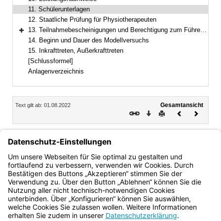
11. Schülerunterlagen
12. Staatliche Prüfung für Physiotherapeuten
13. Teilnahmebescheinigungen und Berechtigung zum Führen der Berufsbezeichnung
Bereich erweitern
14. Beginn und Dauer des Modellversuchs
15. Inkrafttreten, Außerkrafttreten
[Schlussformel]
Anlagenverzeichnis
Inhalt
Gesamtansicht
Text gilt ab: 01.08.2022
Download
Drucken
Vorheriges
Nächste
Dokument
Dokume
11.
Schülerunterlagen
Schülerunterlagen werden gemäß § 37 ff BaySchO von der
Berufsfachschule für Physiotherapie Wasserburg am Inn
geführt.
Bayern.de
BayernPortal