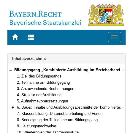
Zur
Zur
Toggle
Startseite
Trefferliste
navigati
von
der
BAYERN.RECHT
letzten
Navigation
Inhaltsverzeichnis
Suche
Bildungsgang „Kombinierte Ausbildung im Erzieherbereich an Fachakademien für Sozialpädagogik und Hochschulen mit ausbildungsintegrierendem Bachelorstudiengang“
Bereich reduzieren
1. Ziel des Bildungsgangs
2. Teilnahme am Bildungsgang
3. Anzuwendende Bestimmungen
4. Struktur der Ausbildung
5. Aufnahmevoraussetzungen
6. Dauer, Inhalte und Ausbildungsabschnitte der kombinierten Ausbildung
Bereich erweitern
7. Klassenbildung, Unterrichtserteilung und Ferien
8. Beendigung der Teilnahme am Bildungsgang
9. Leistungsnachweise
10. Wiederholen der Jahrgangsstufe