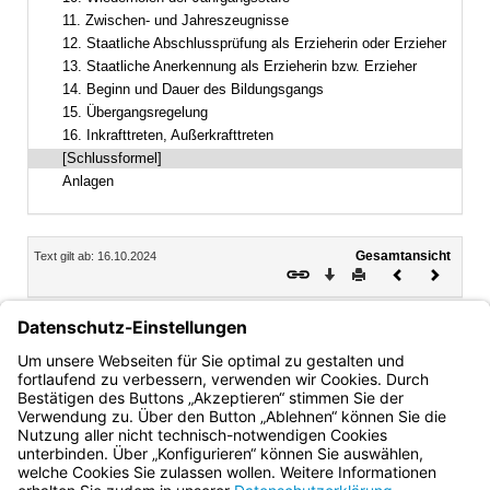
11. Zwischen- und Jahreszeugnisse
12. Staatliche Abschlussprüfung als Erzieherin oder Erzieher
13. Staatliche Anerkennung als Erzieherin bzw. Erzieher
14. Beginn und Dauer des Bildungsgangs
15. Übergangsregelung
16. Inkrafttreten, Außerkrafttreten
[Schlussformel]
Anlagen
Inhalt
Gesamtansicht
Text gilt ab: 16.10.2024
Download
Drucken
Vorheriges
Nächste
Dokument
Dokume
Martin Wunsch
Ministerialdirektor
Bayern.de
BayernPortal