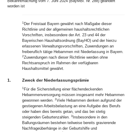
Bekanntmachung vom 7. Juni 2024 (BayMBl. Nr. 288) geändert
worden ist
1
Der Freistaat Bayern gewährt nach Maßgabe dieser
Richtlinie und der allgemeinen haushaltsrechtlichen
Vorschriften, insbesondere der Art. 23 und 44 der
Bayerischen Haushaltsordnung (BayHO) und der hierzu
erlassenen Verwaltungsvorschriften, Zuwendungen an
freiberuflich tätige Hebammen mit Niederlassung in Bayern.
2
Zuwendungen nach dieser Richtlinie werden ohne
Rechtsanspruch im Rahmen der verfügbaren
Haushaltsmittel gewährt.
1.
Zweck der Niederlassungsprämie
1
Für die Sicherstellung einer flächendeckenden
Hebammenversorgung müssen insgesamt mehr Hebammen
2
gewonnen werden.
Viele Hebammen denken aufgrund der
gestiegenen Arbeitsbelastung an eine Aufgabe des Berufs
oder haben dies bereits getan, und das bei stetig
3
steigenden Geburtenzahlen.
Insbesondere in den
Ballungsräumen bestehen teilweise bereits gravierende
Nachfrageüberhänge in der Geburtshilfe und