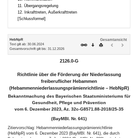
11. Übergangsregelung
12. Inkrafttreten, Außerkrafttreten
[Schlussformel]
Inhalt
HebNpR
Gesamtansicht
Text gilt ab: 30.06.2024
Download
Drucken
Vorheriges
Nächste
Gesamtvorschrift gilt bis: 31.12.2026
Dokument
Dokume
(inaktiv)
(inaktiv)
2126.0-G
Richtlinie über die Förderung der Niederlassung
freiberuflicher Hebammen
(Hebammenniederlassungsprämienrichtlinie – HebNpR)
Bekanntmachung des Bayerischen Staatsministeriums für
Gesundheit, Pflege und Prävention
vom 6. Dezember 2023, Az. 32c-G8571.88-2018/25-35
(BayMBl. Nr. 641)
Zitiervorschlag: Hebammenniederlassungsprämienrichtlinie
(HebNpR) vom 6. Dezember 2023 (BayMBl. Nr. 641), die durch