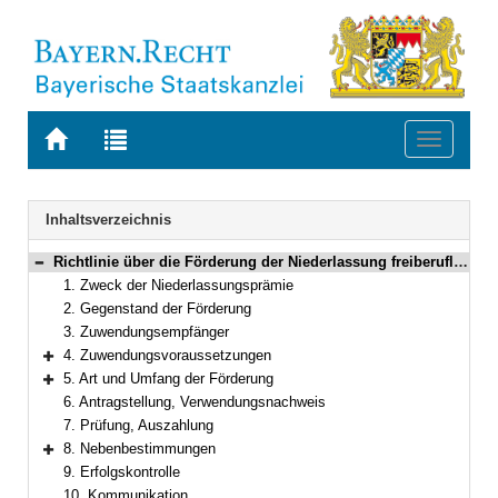
Zur
Zur
Toggle
Startseite
Trefferliste
navigati
von
der
BAYERN.RECHT
letzten
Navigation
Inhaltsverzeichnis
Suche
Richtlinie über die Förderung der Niederlassung freiberuflicher Hebammen
Bereich reduzieren
1. Zweck der Niederlassungsprämie
2. Gegenstand der Förderung
3. Zuwendungsempfänger
4. Zuwendungsvoraussetzungen
Bereich erweitern
5. Art und Umfang der Förderung
Bereich erweitern
6. Antragstellung, Verwendungsnachweis
7. Prüfung, Auszahlung
8. Nebenbestimmungen
Bereich erweitern
9. Erfolgskontrolle
10. Kommunikation