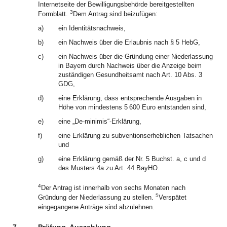
Internetseite der Bewilligungsbehörde bereitgestellten
3
Formblatt.
Dem Antrag sind beizufügen:
a)
ein Identitätsnachweis,
b)
ein Nachweis über die Erlaubnis nach § 5 HebG,
c)
ein Nachweis über die Gründung einer Niederlassung
in Bayern durch Nachweis über die Anzeige beim
zuständigen Gesundheitsamt nach Art. 10 Abs. 3
GDG,
d)
eine Erklärung, dass entsprechende Ausgaben in
Höhe von mindestens 5 600 Euro entstanden sind,
e)
eine „De-minimis“-Erklärung,
f)
eine Erklärung zu subventionserheblichen Tatsachen
und
g)
eine Erklärung gemäß der Nr. 5 Buchst. a, c und d
des Musters 4a zu Art. 44 BayHO.
4
Der Antrag ist innerhalb von sechs Monaten nach
5
Gründung der Niederlassung zu stellen.
Verspätet
eingegangene Anträge sind abzulehnen.