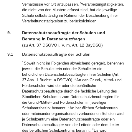
5
Verhältnisse vor Ort anzupassen.
Verarbeitungstätigkeiten,
die nicht von den Mustern erfasst sind, hat die jeweilige
Schule selbstständig im Rahmen der Beschreibung ihrer
Verarbeitungstätigkeiten zu berücksichtigen.
9.
Datenschutzbeauftragte der Schulen und
Beratung in Datenschutzfragen
(zu
Art.
37
DSGVO
i. V. m.
Art.
12
BayDSG
)
9.1
Datenschutzbeauftragte der Schulen
1
Soweit nicht im Folgenden abweichend geregelt, benennen
jeweils die Schulleiterin oder der Schulleiter die
behördlichen Datenschutzbeauftragten ihrer Schulen (Art.
2
37 Abs. 1 Buchst. a DSGVO).
An den Grund-, Mittel- und
Förderschulen wird der oder die behördliche
Datenschutzbeauftragte durch die fachliche Leitung des
Staatlichen Schulamts zum Datenschutzbeauftragten für
die Grund-/Mittel- und Förderschulen im jeweiligen
3
Schulamtsbezirk benannt.
An beruflichen Schulzentren
oder miteinander organisatorisch verbundenen Schulen wird
je Schulzentrum eine Datenschutzbeauftragte oder ein
Datenschutzbeauftragter von der Leiterin oder dem Leiter
4
des beruflichen Schulzentrums benannt.
Es wird