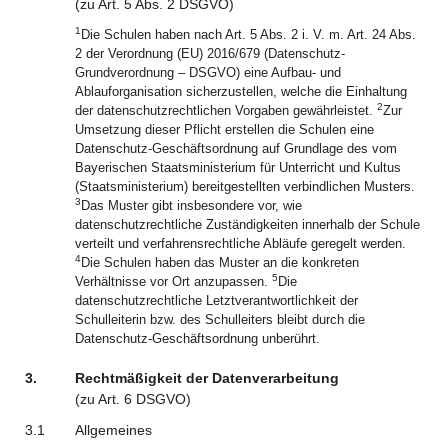
(zu
Art.
5
Abs. 2
DSGVO
)
1
Die Schulen haben nach Art. 5 Abs. 2 i. V. m. Art. 24 Abs.
2 der Verordnung (EU) 2016/679 (Datenschutz-
Grundverordnung – DSGVO) eine Aufbau- und
Ablauforganisation sicherzustellen, welche die Einhaltung
2
der datenschutzrechtlichen Vorgaben gewährleistet.
Zur
Umsetzung dieser Pflicht erstellen die Schulen eine
Datenschutz-Geschäftsordnung auf Grundlage des vom
Bayerischen Staatsministerium für Unterricht und Kultus
(Staatsministerium) bereitgestellten verbindlichen Musters.
3
Das Muster gibt insbesondere vor, wie
datenschutzrechtliche Zuständigkeiten innerhalb der Schule
verteilt und verfahrensrechtliche Abläufe geregelt werden.
4
Die Schulen haben das Muster an die konkreten
5
Verhältnisse vor Ort anzupassen.
Die
datenschutzrechtliche Letztverantwortlichkeit der
Schulleiterin bzw. des Schulleiters bleibt durch die
Datenschutz-Geschäftsordnung unberührt.
3.
Rechtmäßigkeit der Datenverarbeitung
(zu
Art.
6
DSGVO
)
3.1
Allgemeines