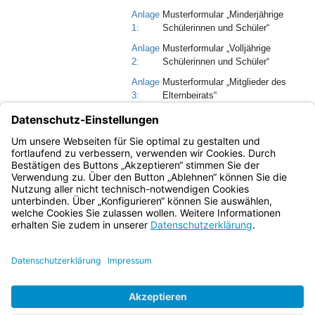
Anlage
Musterformular „Minderjährige
1:
Schülerinnen und Schüler“
Anlage
Musterformular „Volljährige
2:
Schülerinnen und Schüler“
Anlage
Musterformular „Mitglieder des
3:
Elternbeirats“
Anlage
Musterformular „Lehrkräfte und
4:
sonstiges an der Schule tätiges
Personal“
Bayern.de
BayernPortal
Datenschutz
Impressum
Barrierefreiheit
Hilfe