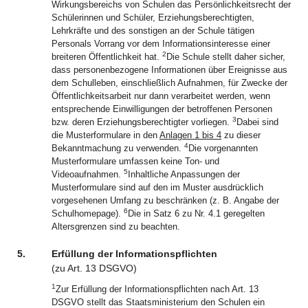
Wirkungsbereichs von Schulen das Persönlichkeitsrecht der
Schülerinnen und Schüler, Erziehungsberechtigten,
Lehrkräfte und des sonstigen an der Schule tätigen
Personals Vorrang vor dem Informationsinteresse einer
2
breiteren Öffentlichkeit hat.
Die Schule stellt daher sicher,
dass personenbezogene Informationen über Ereignisse aus
dem Schulleben, einschließlich Aufnahmen, für Zwecke der
Öffentlichkeitsarbeit nur dann verarbeitet werden, wenn
entsprechende Einwilligungen der betroffenen Personen
3
bzw. deren Erziehungsberechtigter vorliegen.
Dabei sind
die Musterformulare in den
Anlagen 1 bis 4
zu dieser
4
Bekanntmachung zu verwenden.
Die vorgenannten
Musterformulare umfassen keine Ton- und
5
Videoaufnahmen.
Inhaltliche Anpassungen der
Musterformulare sind auf den im Muster ausdrücklich
vorgesehenen Umfang zu beschränken (z. B. Angabe der
6
Schulhomepage).
Die in Satz 6 zu Nr. 4.1 geregelten
Altersgrenzen sind zu beachten.
5.
Erfüllung der Informationspflichten
(zu
Art.
13
DSGVO
)
1
Zur Erfüllung der Informationspflichten nach Art. 13
DSGVO stellt das Staatsministerium den Schulen ein