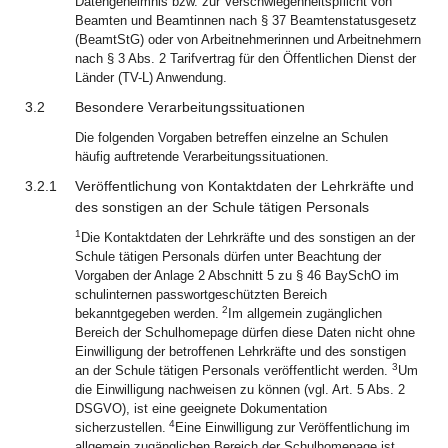
Datengeheimnis bzw. zur Verschwiegenheitspflicht von
Beamten und Beamtinnen nach § 37 Beamtenstatusgesetz
(BeamtStG) oder von Arbeitnehmerinnen und Arbeitnehmern
nach § 3 Abs. 2 Tarifvertrag für den Öffentlichen Dienst der
Länder (TV-L) Anwendung.
3.2
Besondere Verarbeitungssituationen
Die folgenden Vorgaben betreffen einzelne an Schulen
häufig auftretende Verarbeitungssituationen.
3.2.1
Veröffentlichung von Kontaktdaten der Lehrkräfte und
des sonstigen an der Schule tätigen Personals
1
Die Kontaktdaten der Lehrkräfte und des sonstigen an der
Schule tätigen Personals dürfen unter Beachtung der
Vorgaben der Anlage 2 Abschnitt 5 zu § 46 BaySchO im
schulinternen passwortgeschützten Bereich
2
bekanntgegeben werden.
Im allgemein zugänglichen
Bereich der Schulhomepage dürfen diese Daten nicht ohne
Einwilligung der betroffenen Lehrkräfte und des sonstigen
3
an der Schule tätigen Personals veröffentlicht werden.
Um
die Einwilligung nachweisen zu können (vgl. Art. 5 Abs. 2
DSGVO), ist eine geeignete Dokumentation
4
sicherzustellen.
Eine Einwilligung zur Veröffentlichung im
allgemein zugänglichen Bereich der Schulhomepage ist