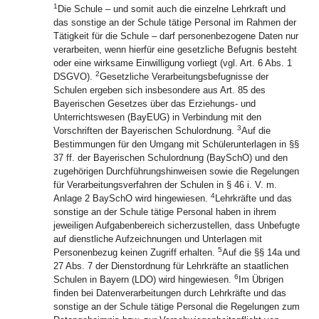
1
Die Schule – und somit auch die einzelne Lehrkraft und
das sonstige an der Schule tätige Personal im Rahmen der
Tätigkeit für die Schule – darf personenbezogene Daten nur
verarbeiten, wenn hierfür eine gesetzliche Befugnis besteht
oder eine wirksame Einwilligung vorliegt (vgl. Art. 6 Abs. 1
2
DSGVO).
Gesetzliche Verarbeitungsbefugnisse der
Schulen ergeben sich insbesondere aus Art. 85 des
Bayerischen Gesetzes über das Erziehungs- und
Unterrichtswesen (BayEUG) in Verbindung mit den
3
Vorschriften der Bayerischen Schulordnung.
Auf die
Bestimmungen für den Umgang mit Schülerunterlagen in §§
37 ff. der Bayerischen Schulordnung (BaySchO) und den
zugehörigen Durchführungshinweisen sowie die Regelungen
für Verarbeitungsverfahren der Schulen in § 46 i. V. m.
4
Anlage 2 BaySchO wird hingewiesen.
Lehrkräfte und das
sonstige an der Schule tätige Personal haben in ihrem
jeweiligen Aufgabenbereich sicherzustellen, dass Unbefugte
auf dienstliche Aufzeichnungen und Unterlagen mit
5
Personenbezug keinen Zugriff erhalten.
Auf die §§ 14a und
27 Abs. 7 der Dienstordnung für Lehrkräfte an staatlichen
6
Schulen in Bayern (LDO) wird hingewiesen.
Im Übrigen
finden bei Datenverarbeitungen durch Lehrkräfte und das
sonstige an der Schule tätige Personal die Regelungen zum