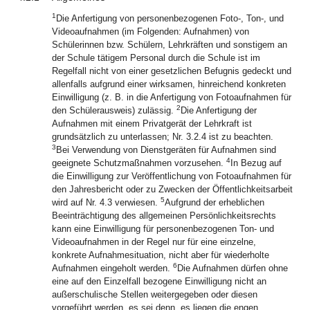
1
Die Anfertigung von personenbezogenen Foto-, Ton-, und
Videoaufnahmen (im Folgenden: Aufnahmen) von
Schülerinnen bzw. Schülern, Lehrkräften und sonstigem an
der Schule tätigem Personal durch die Schule ist im
Regelfall nicht von einer gesetzlichen Befugnis gedeckt und
allenfalls aufgrund einer wirksamen, hinreichend konkreten
Einwilligung (z. B. in die Anfertigung von Fotoaufnahmen für
2
den Schülerausweis) zulässig.
Die Anfertigung der
Aufnahmen mit einem Privatgerät der Lehrkraft ist
grundsätzlich zu unterlassen; Nr. 3.2.4 ist zu beachten.
3
Bei Verwendung von Dienstgeräten für Aufnahmen sind
4
geeignete Schutzmaßnahmen vorzusehen.
In Bezug auf
die Einwilligung zur Veröffentlichung von Fotoaufnahmen für
den Jahresbericht oder zu Zwecken der Öffentlichkeitsarbeit
5
wird auf Nr. 4.3 verwiesen.
Aufgrund der erheblichen
Beeinträchtigung des allgemeinen Persönlichkeitsrechts
kann eine Einwilligung für personenbezogenen Ton- und
Videoaufnahmen in der Regel nur für eine einzelne,
konkrete Aufnahmesituation, nicht aber für wiederholte
6
Aufnahmen eingeholt werden.
Die Aufnahmen dürfen ohne
eine auf den Einzelfall bezogene Einwilligung nicht an
außerschulische Stellen weitergegeben oder diesen
vorgeführt werden, es sei denn, es liegen die engen