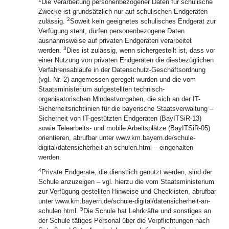
Die Verarbeitung personenbezogener Daten für schulische
Zwecke ist grundsätzlich nur auf schulischen Endgeräten
2
zulässig.
Soweit kein geeignetes schulisches Endgerät zur
Verfügung steht, dürfen personenbezogene Daten
ausnahmsweise auf privaten Endgeräten verarbeitet
3
werden.
Dies ist zulässig, wenn sichergestellt ist, dass vor
einer Nutzung von privaten Endgeräten die diesbezüglichen
Verfahrensabläufe in der Datenschutz-Geschäftsordnung
(vgl. Nr. 2) angemessen geregelt wurden und die vom
Staatsministerium aufgestellten technisch-
organisatorischen Mindestvorgaben, die sich an der IT-
Sicherheitsrichtlinien für die bayerische Staatsverwaltung –
Sicherheit von IT-gestützten Endgeräten (BayITSiR-13)
sowie Telearbeits- und mobile Arbeitsplätze (BayITSiR-05)
orientieren, abrufbar unter www.km.bayern.de/schule-
digital/datensicherheit-an-schulen.html – eingehalten
werden.
4
Private Endgeräte, die dienstlich genutzt werden, sind der
Schule anzuzeigen – vgl. hierzu die vom Staatsministerium
zur Verfügung gestellten Hinweise und Checklisten, abrufbar
unter www.km.bayern.de/schule-digital/datensicherheit-an-
5
schulen.html.
Die Schule hat Lehrkräfte und sonstiges an
der Schule tätiges Personal über die Verpflichtungen nach