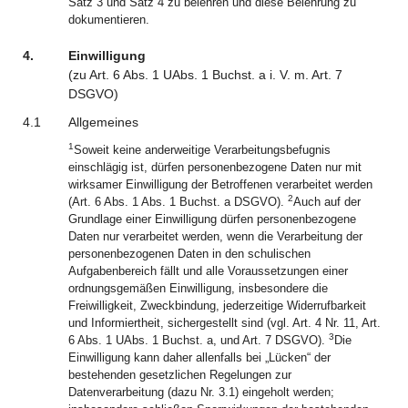
Satz 3 und Satz 4 zu belehren und diese Belehrung zu
dokumentieren.
4.
Einwilligung
(zu
Art.
6
Abs. 1
UAbs. 1 Buchst. a i. V. m.
Art.
7
DSGVO
)
4.1
Allgemeines
1
Soweit keine anderweitige Verarbeitungsbefugnis
einschlägig ist, dürfen personenbezogene Daten nur mit
wirksamer Einwilligung der Betroffenen verarbeitet werden
2
(Art. 6 Abs. 1 Abs. 1 Buchst. a DSGVO).
Auch auf der
Grundlage einer Einwilligung dürfen personenbezogene
Daten nur verarbeitet werden, wenn die Verarbeitung der
personenbezogenen Daten in den schulischen
Aufgabenbereich fällt und alle Voraussetzungen einer
ordnungsgemäßen Einwilligung, insbesondere die
Freiwilligkeit, Zweckbindung, jederzeitige Widerrufbarkeit
und Informiertheit, sichergestellt sind (vgl. Art. 4 Nr. 11, Art.
3
6 Abs. 1 UAbs. 1 Buchst. a, und Art. 7 DSGVO).
Die
Einwilligung kann daher allenfalls bei „Lücken“ der
bestehenden gesetzlichen Regelungen zur
Datenverarbeitung (dazu Nr. 3.1) eingeholt werden;