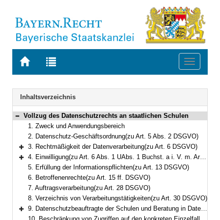
Zur
Zur
Toggle
Startseite
Trefferliste
navigati
von
der
BAYERN.RECHT
letzten
Navigation
Inhaltsverzeichnis
Suche
Vollzug des Datenschutzrechts an staatlichen Schulen
Bereich reduzieren
1. Zweck und Anwendungsbereich
2. Datenschutz-Geschäftsordnung(zu Art. 5 Abs. 2 DSGVO)
3. Rechtmäßigkeit der Datenverarbeitung(zu Art. 6 DSGVO)
Bereich erweitern
4. Einwilligung(zu Art. 6 Abs. 1 UAbs. 1 Buchst. a i. V. m. Art. 7 DSGVO)
Bereich erweitern
5. Erfüllung der Informationspflichten(zu Art. 13 DSGVO)
6. Betroffenenrechte(zu Art. 15 ff. DSGVO)
7. Auftragsverarbeitung(zu Art. 28 DSGVO)
8. Verzeichnis von Verarbeitungstätigkeiten(zu Art. 30 DSGVO)
9. Datenschutzbeauftragte der Schulen und Beratung in Datenschutzfragen(zu Art. 37 DSGVO i. V. m. Art. 12 BayDSG)
Bereich erweitern
10. Beschränkung von Zugriffen auf den konkreten Einzelfall(zu § 38 BaySchO und § 46 BaySchO – Anlage 2)