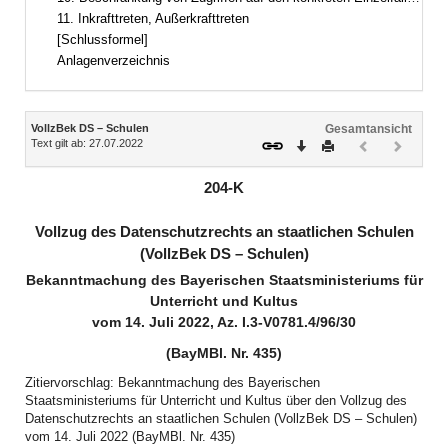
11. Inkrafttreten, Außerkrafttreten
[Schlussformel]
Anlagenverzeichnis
Inhalt
VollzBek DS – Schulen
Gesamtansicht
Text gilt ab: 27.07.2022
Download
Drucken
Vorheriges
Nächste
Dokument
Dokume
(inaktiv)
(inaktiv)
204-K
Vollzug des Datenschutzrechts an staatlichen Schulen
(VollzBek DS – Schulen)
Bekanntmachung des Bayerischen Staatsministeriums für
Unterricht und Kultus
vom 14. Juli 2022, Az. I.3-V0781.4/96/30
(BayMBl. Nr. 435)
Zitiervorschlag: Bekanntmachung des Bayerischen
Staatsministeriums für Unterricht und Kultus über den Vollzug des
Datenschutzrechts an staatlichen Schulen (VollzBek DS – Schulen)
vom 14. Juli 2022 (BayMBl. Nr. 435)