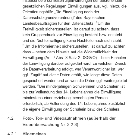
insbesondere schließen Sperrwirkungen der bestehenden
gesetzlichen Regelungen Einwilligungen aus, vgl. hierzu die
Orientierungshilfe „Die Einwilligung nach der
Datenschutzgrundverordnung“ des Bayerischen
4
Landesbeauftragten für den Datenschutz.
Um die
Freiwilligkeit sicherzustellen, ist darauf zu achten, dass
kein Gruppendruck zur Einwilligung besteht bzw. entsteht
und die Nichteinwilligung keine Nachteile nach sich zieht.
5
Um die Informiertheit sicherzustellen, ist darauf zu achten,
dass – neben dem Hinweis auf die Widerruflichkeit der
Einwilligung (Art. 7 Abs. 3 Satz 2 DSGVO) – beim Einholen
der Einwilligung darüber aufgeklärt wird, zu welchem Zweck
die Datenverarbeitung erfolgt, wer Verantwortlicher ist, wer
ggf. Zugriff auf diese Daten erhält, wie lange diese Daten
gespeichert werden und an wen die Daten ggf. weitergeleitet
6
werden.
Bei minderjährigen Schülerinnen und Schülern ist
bis zur Vollendung des 14. Lebensjahres die Einwilligung
mindestens einer erziehungsberechtigten Person
erforderlich, ab Vollendung des 14. Lebensjahres zusätzlich
die eigene Einwilligung der Schülerin bzw. des Schülers.
4.2
Foto-, Ton- und Videoaufnahmen (außerhalb der
Videoüberwachung Nr. 3.2.3)
4.2.1
Allgemeines