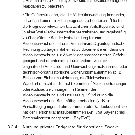
2 Abschnitt 6 zu § 46 BaySchO sind insbesondere folgende
Maßgaben zu beachten:
3
Die Gefahrsituation, die die Videoüberwachung begründet,
4
ist anhand einer Einzelfallprognose zu beurteilen.
Die für
die Prognose relevanten tatsächlichen Anhaltspunkte sind
in einer Vorfallsdokumentation festzuhalten und regelmäßig
5
zu überprüfen.
Bei der Entscheidung für eine
Videoüberwachung ist dem Verhältnismäßigkeitsgrundsatz
Rechnung zu tragen; daher ist zu dokumentieren, dass die
Videoüberwachung zur Abwehr der prognostizierten Gefahr
geeignet und erforderlich ist und andere, weniger
eingreifende Aufsichts- und Überwachungsmaßnahmen oder
technisch-organisatorische Sicherungsmaßnahmen (z. B.
Einbau von Einbruchssicherung, graffitiabweisende
6
Wandfarbe) nicht in Betracht kommen.
Audioübertragungen
oder Audioaufzeichnungen im Rahmen der
7
Videoüberwachung sind unzulässig.
Sind durch die
Videoüberwachung Beschäftigte betroffen (z. B. in
Verwaltungsgängen, Lehrerzimmern oder Kaffeeküchen), so
hat der Personalrat mitzubestimmen (Art. 75a Bayerisches
Personalvertretungsgesetz – BayPVG).
3.2.4
Nutzung privater Endgeräte für dienstliche Zwecke
1