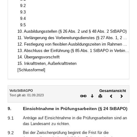
9.2
9.3
9.4
9.5
10. Ausbildungsstellen (§ 26 Abs. 2 und § 48 Abs. 2 StBAPO)
11. Verlängerung des Vorbereitungsdienstes (§ 27 Abs. 1, 2 und 4 und § 49 Abs. 1, 2 und 4 StBAPO)
12. Festlegung von flexiblen Ausbildungszeiten im Rahmen der berufspraktischen Ausbildung (§ 34 Abs. 4 und § 59 Abs. 4 StBAPO)
13. Abschluss der Einführung (§ 85 Abs. 1 StBAPO in Verbindung mit § 5 Abs. 2 Satz 7 StBAG)
14. Übergangsvorschrift
15. Inkrafttreten, Außerkrafttreten
[Schlussformel]
Inhalt
VollzStBAGPO
Gesamtansicht
Text gilt ab: 01.09.2023
Download
Drucken
Vorheriges
Nächste
Dokument
Dokume
9.
Einsichtnahme in Prüfungsarbeiten (§ 24 StBAPO)
9.1
Anträge auf Einsichtnahme in die Prüfungsarbeiten sind an
das Landesamt zu richten.
9.2
Bei der Zwischenprüfung beginnt die Frist für die