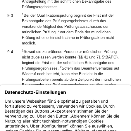
Antragstellung mit der schriftlichen Bekanntgabe des
Prüfungsergebnisses.
1
9.3
Bei der Qualifikationsprüfung beginnt die Frist mit der
Bekanntgabe des Prüfungsergebnisses durch das
vorsitzende Mitglied des Prüfungsausschusses der
2
mündlichen Prüfung.
Vor dem Ende der mündlichen
Prüfung ist eine Einsichtnahme in Prüfungsakten nicht
möglich.
1
9.4
Soweit die zu prüfende Person zur mündlichen Prüfung
nicht zugelassen werden konnte (§§ 41 und 71 StBAPO),
beginnt die Frist mit der schriftlichen Bekanntgabe des
2
Prüfungsergebnisses.
Sofern das Beamtenverhältnis auf
Widerruf noch besteht, kann eine Einsicht in die
Prüfungsarbeiten bereits ab dem Zeitpunkt der mündlichen
Bekanntgabe des Prüfungsergebnisses gewährt werden.
1
2
9.5
Die Einsichtnahme ist zu beaufsichtigten.
Der zu
prüfenden Person ist zur Einsichtnahme in seine
Prüfungsarbeit ein Lösungshinweis bereitzustellen.
Bayern.de