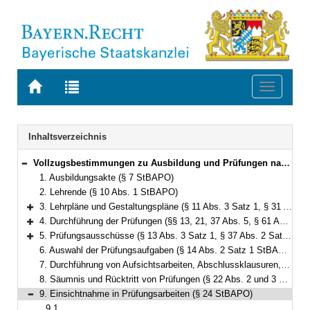
Zur
Zur
Toggle
Startseite
Trefferliste
navigati
von
der
BAYERN.RECHT
letzten
Navigation
Inhaltsverzeichnis
Suche
Vollzugsbestimmungen zu Ausbildung und Prüfungen nach dem Steuerbeamtenausbildungsgesetz und der Steuerbeamtenausbildungs- und -prüfungsordnung
Bereich reduzieren
1. Ausbildungsakte (§ 7 StBAPO)
2. Lehrende (§ 10 Abs. 1 StBAPO)
3. Lehrpläne und Gestaltungspläne (§ 11 Abs. 3 Satz 1, § 31 Abs. 2 Satz 1 und § 54 Abs. 2 Satz 1 StBAPO)
Bereich erweitern
4. Durchführung der Prüfungen (§§ 13, 21, 37 Abs. 5, § 61 Abs. 5 StBAPO)
Bereich erweitern
5. Prüfungsausschüsse (§ 13 Abs. 3 Satz 1, § 37 Abs. 2 Satz 1 Nr. 2 und § 61 Abs. 2 Satz 1 Nr. 2 StBAPO
Bereich erweitern
6. Auswahl der Prüfungsaufgaben (§ 14 Abs. 2 Satz 1 StBAPO)
7. Durchführung von Aufsichtsarbeiten, Abschlussklausuren, der schriftlichen Arbeit und vergleichbaren Leistungen (§ 21 Abs. 1 und 2, § 23 Abs. 1, § 32 Abs. 5, § 55 Abs. 5, § 56 Abs. 3, § 57 Abs. 2 und § 22 Abs. 2 StBAPO)
8. Säumnis und Rücktritt von Prüfungen (§ 22 Abs. 2 und 3 StBAPO)
9. Einsichtnahme in Prüfungsarbeiten (§ 24 StBAPO)
Bereich reduzieren
9.1