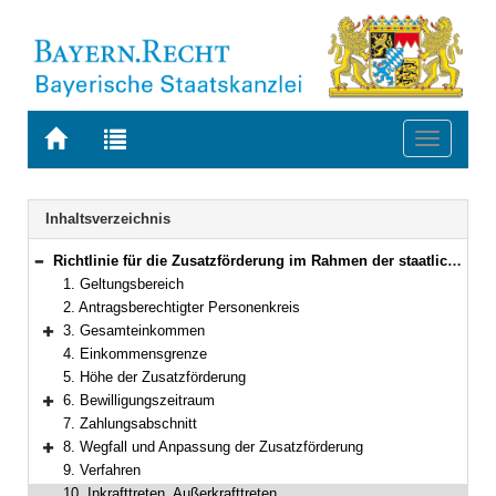
Zur
Zur
Toggle
Startseite
Trefferliste
navigati
von
der
BAYERN.RECHT
letzten
Navigation
Inhaltsverzeichnis
Suche
Richtlinie für die Zusatzförderung im Rahmen der staatlichen Wohnungsfürsorge
Bereich reduzieren
1. Geltungsbereich
2. Antragsberechtigter Personenkreis
3. Gesamteinkommen
Bereich erweitern
4. Einkommensgrenze
5. Höhe der Zusatzförderung
6. Bewilligungszeitraum
Bereich erweitern
7. Zahlungsabschnitt
8. Wegfall und Anpassung der Zusatzförderung
Bereich erweitern
9. Verfahren
10. Inkrafttreten, Außerkrafttreten