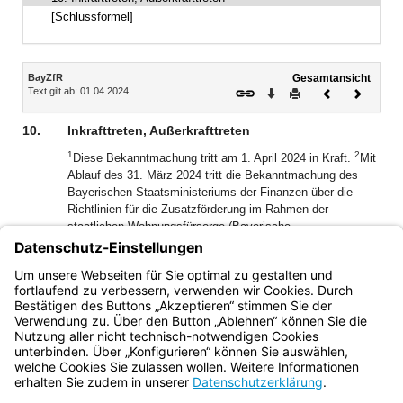
[Schlussformel]
Inhalt
BayZfR
Gesamtansicht
Text gilt ab: 01.04.2024
Download
Drucken
Vorheriges
Nächste
Dokument
Dokume
10.
Inkrafttreten, Außerkrafttreten
1
2
Diese Bekanntmachung tritt am 1. April 2024 in Kraft.
Mit
Ablauf des 31. März 2024 tritt die Bekanntmachung des
Bayerischen Staatsministeriums der Finanzen über die
Richtlinien für die Zusatzförderung im Rahmen der
staatlichen Wohnungsfürsorge (Bayerische
Zusatzförderungsrichtlinien – BayZfR) vom 30. September
2005 (FMBl. S. 181), die zuletzt durch Bekanntmachung
vom 22. Mai 2019 (BayMBl. Nr. 205) geändert worden ist,
außer Kraft.
Bayern.de
BayernPortal
Datenschutz