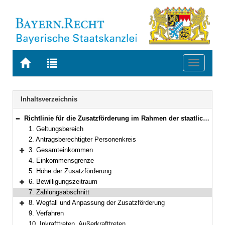
Zur
Zur
Toggle
Startseite
Trefferliste
navigati
von
der
BAYERN.RECHT
letzten
Navigation
Inhaltsverzeichnis
Suche
Richtlinie für die Zusatzförderung im Rahmen der staatlichen Wohnungsfürsorge
Bereich reduzieren
1. Geltungsbereich
2. Antragsberechtigter Personenkreis
3. Gesamteinkommen
Bereich erweitern
4. Einkommensgrenze
5. Höhe der Zusatzförderung
6. Bewilligungszeitraum
Bereich erweitern
7. Zahlungsabschnitt
8. Wegfall und Anpassung der Zusatzförderung
Bereich erweitern
9. Verfahren
10. Inkrafttreten, Außerkrafttreten