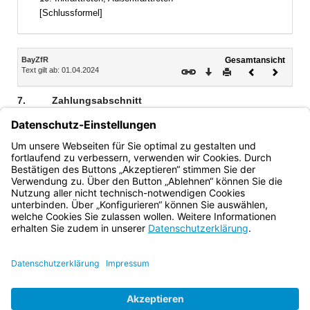
[Schlussformel]
Inhalt
BayZfR
Gesamtansicht
Text gilt ab: 01.04.2024
Download
Drucken
Vorheriges
Nächste
Dokument
Dokume
7.
Zahlungsabschnitt
1
Die Auszahlung der Zusatzförderung erfolgt jeweils
2
monatlich (= Zahlungsabschnitt) im Voraus.
Die
Auszahlung beginnt und endet jeweils mit dem
Bewilligungszeitraum.
Bayern.de
BayernPortal
Datenschutz
Impressum
Barrierefreiheit
Hilfe