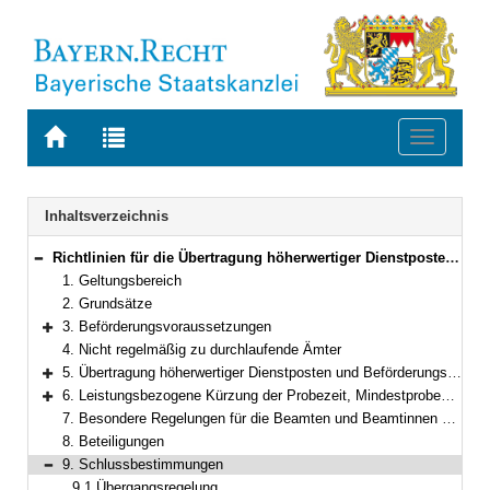
Zur
Zur
Toggle
Startseite
Trefferliste
navigati
von
der
BAYERN.RECHT
letzten
Navigation
Inhaltsverzeichnis
Suche
Richtlinien für die Übertragung höherwertiger Dienstposten und für die Beförderung im Geschäftsbereich des Bayerischen Staatsministeriums für Umwelt und Verbraucherschutz
Bereich reduzieren
1. Geltungsbereich
2. Grundsätze
3. Beförderungsvoraussetzungen
Bereich erweitern
4. Nicht regelmäßig zu durchlaufende Ämter
5. Übertragung höherwertiger Dienstposten und Beförderungsauswahl
Bereich erweitern
6. Leistungsbezogene Kürzung der Probezeit, Mindestprobezeit
Bereich erweitern
7. Besondere Regelungen für die Beamten und Beamtinnen des StMUV
8. Beteiligungen
9. Schlussbestimmungen
Bereich reduzieren
9.1 Übergangsregelung