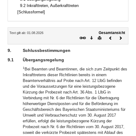
9.2 Inkrafttreten, Außerkrafttreten
[Schlussformel]
Inhalt
Gesamtansicht
Text gilt ab: 01.08.2026
Download
Drucken
Vorheriges
Nächste
Dokument
Dokume
9.
Schlussbestimmungen
9.1
Übergangsregelung
1
Bei Beamten und Beamtinnen, die sich zum Zeitpunkt des
Inkrafttretens dieser Richtlinien bereits in einem
Beamtenverhältnis auf Probe nach Art. 12 LlbG befinden
und die Voraussetzungen für eine leistungsbezogene
Kürzung der Probezeit nach Art. 36 Abs. 1 LlbG in
Verbindung mit Nr. 6 der Richtlinien für die Übertragung
höherwertiger Dienstposten und für die Beförderung im
Geschäftsbereich des Bayerischen Staatsministeriums für
Umwelt und Verbraucherschutz vom 30. August 2017
erfüllen, erfolgt die leistungsbezogene Kürzung der
Probezeit nach Nr. 6 der Richtlinien vom 30. August 2017,
soweit die verkürzte Probezeit spätestens mit Ablauf des