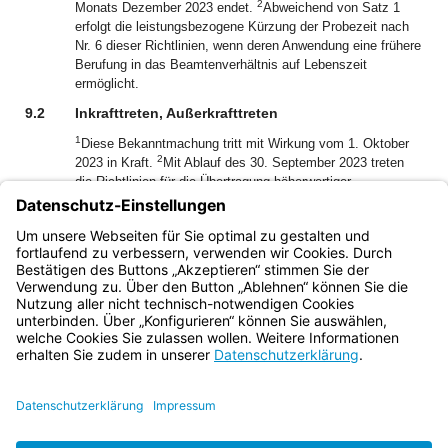
2
Monats Dezember 2023 endet.
Abweichend von Satz 1
erfolgt die leistungsbezogene Kürzung der Probezeit nach
Nr. 6 dieser Richtlinien, wenn deren Anwendung eine frühere
Berufung in das Beamtenverhältnis auf Lebenszeit
ermöglicht.
9.2
Inkrafttreten, Außerkrafttreten
1
Diese Bekanntmachung tritt mit Wirkung vom 1. Oktober
2
2023 in Kraft.
Mit Ablauf des 30. September 2023 treten
die Richtlinien für die Übertragung höherwertiger
Dienstposten und für die Beförderung im Geschäftsbereich
des Bayerischen Staatsministeriums für Umwelt und
Verbraucherschutz vom 30. August 2017 (AllMBl. S. 409)
außer Kraft.
Bayern.de
BayernPortal
Datenschutz
Impressum
Barrierefreiheit