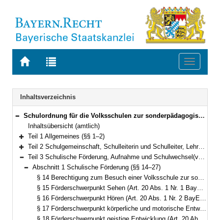
Zur
Zur
Toggle
Startseite
Trefferliste
navigati
von
der
BAYERN.RECHT
letzten
Navigation
Inhaltsverzeichnis
Suche
Schulordnung für die Volksschulen zur sonderpädagogischen Förderung (Volksschulordnung – F, VSO-F) Vom 11. September 2008 (GVBl. S. 731, ber. S. 907) BayRS 2233-2-1-K (§§ 1–85)
Bereich reduzieren
Inhaltsübersicht (amtlich)
Teil 1 Allgemeines (§§ 1–2)
Bereich erweitern
Teil 2 Schulgemeinschaft, Schulleiterin und Schulleiter, Lehrkräfte, Schülerinnen und Schüler, Erziehungsberechtigte, Schulforum (§§ 3–13)
Bereich erweitern
Teil 3 Schulische Förderung, Aufnahme und Schulwechsel(vgl. Art. 19 bis 24, 35 bis 38, 41 bis 43, 49 Abs. 2 Sätze 2 und 3 BayEUG) (§§ 14–36)
Bereich reduzieren
Abschnitt 1 Schulische Förderung (§§ 14–27)
Bereich reduzieren
§ 14 Berechtigung zum Besuch einer Volksschule zur sonderpädagogischen Förderung (Art. 41 Abs. 1 und 5 BayEUG)
§ 15 Förderschwerpunkt Sehen (Art. 20 Abs. 1 Nr. 1 BayEUG)
§ 16 Förderschwerpunkt Hören (Art. 20 Abs. 1 Nr. 2 BayEUG)
§ 17 Förderschwerpunkt körperliche und motorische Entwicklung (Art. 20 Abs. 1 Nr. 3 BayEUG)
§ 18 Förderschwerpunkt geistige Entwicklung (Art. 20 Abs. 1 Nr. 4 BayEUG)