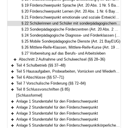
§ 19 Förderschwerpunkt Sprache (Art. 20 Abs. 1 Nr. 5 BayEUG)
§ 20 Förderschwerpunkt Lernen (Art. 20 Abs. 1 Nr. 6 BayEUG)
§ 21 Förderschwerpunkt emotionale und soziale Entwicklung (Art. 20 Abs. 1 Nr. 7 BayEUG)
§ 22 Schülerinnen und Schüler mit sonderpädagogischem Förderbedarf in mehreren Förderschwerpunkten
§ 23 Sonderpädagogische Förderzentren (Art. 20 Abs. 2 BayEUG)
§ 24 Sonderpädagogische Diagnose- und Förderklassen (Art. 24 Nr. 7 BayEUG)
§ 25 Mobile Sonderpädagogische Dienste (Art. 21 BayEUG)
§ 26 Mittlere-Reife-Klassen, Mittlere-Reife-Kurse (Art. 19 Abs. 4 Satz 1, Art. 20 Abs. 4 Satz 1 Nr. 1 Buchst. b BayEUG)
§ 27 Vorbereitung auf das Berufs- und Arbeitsleben
Abschnitt 2 Aufnahme und Schulwechsel (§§ 28–36)
Bereich erweitern
Teil 4 Schulbetrieb (§§ 37–48)
Bereich erweitern
Teil 5 Hausaufgaben, Probearbeiten, Vorrücken und Wiederholen, Zeugnisse (§§ 49–56)
Bereich erweitern
Teil 6 Abschlüsse (§§ 57–71)
Bereich erweitern
Teil 7 Vorschulische Förderung (§§ 72–84)
Bereich erweitern
Teil 8 Schlussvorschriften (§ 85)
Bereich erweitern
[Schlussformel]
Anlage 1 Stundentafel für den Förderschwerpunkt
Bereich erweitern
Anlage 2 Stundentafel für den Förderschwerpunkt
Bereich erweitern
Anlage 3 Stundentafel für den Förderschwerpunkt
Bereich erweitern
Anlage 4 Stundentafel für den Förderschwerpunkt
Bereich erweitern
Anlage 5 Stundentafel für den Förderschwerpunktkörperliche und motorische Entwicklung