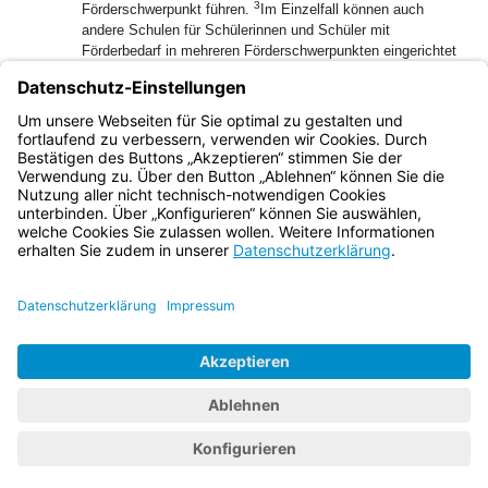
3
Förderschwerpunkt führen.
Im Einzelfall können auch
andere Schulen für Schülerinnen und Schüler mit
Förderbedarf in mehreren Förderschwerpunkten eingerichtet
4
werden.
Die Schulen unterrichten und fördern im Rahmen
ihrer Möglichkeiten nach einem ganzheitlichen Ansatz.
(5) Für Schülerinnen und Schüler mit einer Autismus-
Spektrum-Störung gelten § 22 Abs. 1 und 2 entsprechend.
Bayern.de
BayernPortal
Datenschutz
Impressum
Barrierefreiheit
Hilfe
Kontakt
Kontrastwechsel
Schriftgröße