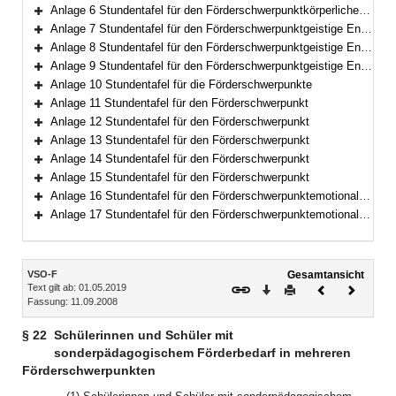
Bereich erweitern
Anlage 6 Stundentafel für den Förderschwerpunktkörperliche und motorische Entwicklung
Bereich erweitern
Anlage 7 Stundentafel für den Förderschwerpunktgeistige Entwicklung
Bereich erweitern
Anlage 8 Stundentafel für den Förderschwerpunktgeistige Entwicklung
Bereich erweitern
Anlage 9 Stundentafel für den Förderschwerpunktgeistige Entwicklung
Bereich erweitern
Anlage 10 Stundentafel für die Förderschwerpunkte
Bereich erweitern
Anlage 11 Stundentafel für den Förderschwerpunkt
Bereich erweitern
Anlage 12 Stundentafel für den Förderschwerpunkt
Bereich erweitern
Anlage 13 Stundentafel für den Förderschwerpunkt
Bereich erweitern
Anlage 14 Stundentafel für den Förderschwerpunkt
Bereich erweitern
Anlage 15 Stundentafel für den Förderschwerpunkt
Bereich erweitern
Anlage 16 Stundentafel für den Förderschwerpunktemotionale und soziale Entwicklung
Bereich erweitern
Anlage 17 Stundentafel für den Förderschwerpunktemotionale und soziale Entwicklung
Bereich erweitern
Inhalt
VSO-F
Gesamtansicht
Text gilt ab: 01.05.2019
Download
Drucken
Vorheriges
Nächste
Fassung: 11.09.2008
Dokument
Dokume
§ 22
Schülerinnen und Schüler mit
sonderpädagogischem Förderbedarf in mehreren
Förderschwerpunkten