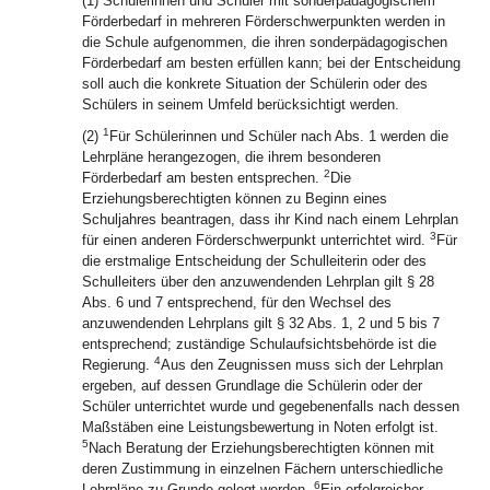
(1) Schülerinnen und Schüler mit sonderpädagogischem
Förderbedarf in mehreren Förderschwerpunkten werden in
die Schule aufgenommen, die ihren sonderpädagogischen
Förderbedarf am besten erfüllen kann; bei der Entscheidung
soll auch die konkrete Situation der Schülerin oder des
Schülers in seinem Umfeld berücksichtigt werden.
1
(2)
Für Schülerinnen und Schüler nach Abs. 1 werden die
Lehrpläne herangezogen, die ihrem besonderen
2
Förderbedarf am besten entsprechen.
Die
Erziehungsberechtigten können zu Beginn eines
Schuljahres beantragen, dass ihr Kind nach einem Lehrplan
3
für einen anderen Förderschwerpunkt unterrichtet wird.
Für
die erstmalige Entscheidung der Schulleiterin oder des
Schulleiters über den anzuwendenden Lehrplan gilt § 28
Abs. 6 und 7 entsprechend, für den Wechsel des
anzuwendenden Lehrplans gilt § 32 Abs. 1, 2 und 5 bis 7
entsprechend; zuständige Schulaufsichtsbehörde ist die
4
Regierung.
Aus den Zeugnissen muss sich der Lehrplan
ergeben, auf dessen Grundlage die Schülerin oder der
Schüler unterrichtet wurde und gegebenenfalls nach dessen
Maßstäben eine Leistungsbewertung in Noten erfolgt ist.
5
Nach Beratung der Erziehungsberechtigten können mit
deren Zustimmung in einzelnen Fächern unterschiedliche
6
Lehrpläne zu Grunde gelegt werden.
Ein erfolgreicher