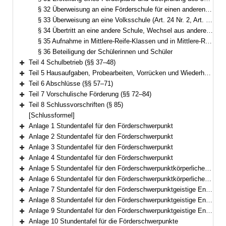
§ 32 Überweisung an eine Förderschule für einen anderen Förderschwerpunkt
§ 33 Überweisung an eine Volksschule (Art. 24 Nr. 2, Art. 41 Abs. 11 BayEUG)
§ 34 Übertritt an eine andere Schule, Wechsel aus anderen weiterführenden Schularten, Schülerinnen und Schüler ohne ständigen festen Aufenthalt
§ 35 Aufnahme in Mittlere-Reife-Klassen und in Mittlere-Reife-Kurse
§ 36 Beteiligung der Schülerinnen und Schüler
Teil 4 Schulbetrieb (§§ 37–48)
Bereich erweitern
Teil 5 Hausaufgaben, Probearbeiten, Vorrücken und Wiederholen, Zeugnisse (§§ 49–56)
Bereich erweitern
Teil 6 Abschlüsse (§§ 57–71)
Bereich erweitern
Teil 7 Vorschulische Förderung (§§ 72–84)
Bereich erweitern
Teil 8 Schlussvorschriften (§ 85)
Bereich erweitern
[Schlussformel]
Anlage 1 Stundentafel für den Förderschwerpunkt
Bereich erweitern
Anlage 2 Stundentafel für den Förderschwerpunkt
Bereich erweitern
Anlage 3 Stundentafel für den Förderschwerpunkt
Bereich erweitern
Anlage 4 Stundentafel für den Förderschwerpunkt
Bereich erweitern
Anlage 5 Stundentafel für den Förderschwerpunktkörperliche und motorische Entwicklung
Bereich erweitern
Anlage 6 Stundentafel für den Förderschwerpunktkörperliche und motorische Entwicklung
Bereich erweitern
Anlage 7 Stundentafel für den Förderschwerpunktgeistige Entwicklung
Bereich erweitern
Anlage 8 Stundentafel für den Förderschwerpunktgeistige Entwicklung
Bereich erweitern
Anlage 9 Stundentafel für den Förderschwerpunktgeistige Entwicklung
Bereich erweitern
Anlage 10 Stundentafel für die Förderschwerpunkte