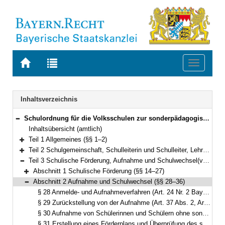
Zur
Zur
Toggle
Startseite
Trefferliste
navigati
von
der
BAYERN.RECHT
letzten
Navigation
Inhaltsverzeichnis
Suche
Schulordnung für die Volksschulen zur sonderpädagogischen Förderung (Volksschulordnung – F, VSO-F) Vom 11. September 2008 (GVBl. S. 731, ber. S. 907) BayRS 2233-2-1-K (§§ 1–85)
Bereich reduzieren
Inhaltsübersicht (amtlich)
Teil 1 Allgemeines (§§ 1–2)
Bereich erweitern
Teil 2 Schulgemeinschaft, Schulleiterin und Schulleiter, Lehrkräfte, Schülerinnen und Schüler, Erziehungsberechtigte, Schulforum (§§ 3–13)
Bereich erweitern
Teil 3 Schulische Förderung, Aufnahme und Schulwechsel(vgl. Art. 19 bis 24, 35 bis 38, 41 bis 43, 49 Abs. 2 Sätze 2 und 3 BayEUG) (§§ 14–36)
Bereich reduzieren
Abschnitt 1 Schulische Förderung (§§ 14–27)
Bereich erweitern
Abschnitt 2 Aufnahme und Schulwechsel (§§ 28–36)
Bereich reduzieren
§ 28 Anmelde- und Aufnahmeverfahren (Art. 24 Nr. 2 BayEUG)
§ 29 Zurückstellung von der Aufnahme (Art. 37 Abs. 2, Art. 41 Abs. 7 BayEUG)
§ 30 Aufnahme von Schülerinnen und Schülern ohne sonderpädagogischen Förderbedarf (Art. 20 Abs. 5, Art. 24 Nr. 3 BayEUG)
§ 31 Erstellung eines Förderplans und Überprüfung des sonderpädagogischen Förderbedarfs