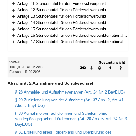
Bereich erweitern
Anlage 11 Stundentafel für den Förderschwerpunkt
Bereich erweitern
Anlage 12 Stundentafel für den Förderschwerpunkt
Bereich erweitern
Anlage 13 Stundentafel für den Förderschwerpunkt
Bereich erweitern
Anlage 14 Stundentafel für den Förderschwerpunkt
Bereich erweitern
Anlage 15 Stundentafel für den Förderschwerpunkt
Bereich erweitern
Anlage 16 Stundentafel für den Förderschwerpunktemotionale und soziale Entwicklung
Bereich erweitern
Anlage 17 Stundentafel für den Förderschwerpunktemotionale und soziale Entwicklung
Bereich erweitern
Inhalt
VSO-F
Gesamtansicht
Text gilt ab: 01.05.2019
Download
Drucken
Vorheriges
Nächste
Fassung: 11.09.2008
Dokument
Dokume
Abschnitt 2 Aufnahme und Schulwechsel
§ 28 Anmelde- und Aufnahmeverfahren (Art. 24 Nr. 2 BayEUG)
§ 29 Zurückstellung von der Aufnahme (Art. 37 Abs. 2, Art. 41
Abs. 7 BayEUG)
§ 30 Aufnahme von Schülerinnen und Schülern ohne
sonderpädagogischen Förderbedarf (Art. 20 Abs. 5, Art. 24 Nr. 3
BayEUG)
§ 31 Erstellung eines Förderplans und Überprüfung des