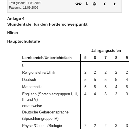
Text gilt ab: 01.05.2019
Download
Drucken
Vorheriges
Nächste
Fassung: 11.09.2008
Dokument
Dokume
Anlage 4
Stundentafel für den Förderschwerpunkt
Hören
Hauptschulstufe
Jahrgangsstufen
Lernbereich/Unterrichtsfach
5
6
7
8
9
I.
Religionslehre/Ethik
2
2
2
2
2
Deutsch
5
5
5
5
4
Mathematik
5
5
5
4
5
Englisch (Sprachlerngruppen I, II,
4
4
3
3
3
III und V)
ersatzweise
Deutsche Gebärdensprache
(Sprachlerngruppe IV)
Physik/Chemie/Biologie
2
2
2
3
3