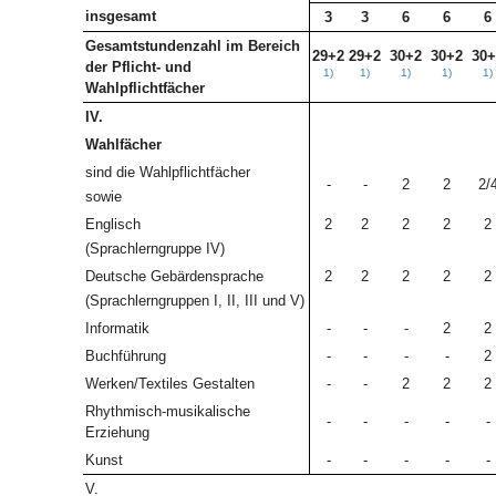
insgesamt
3
3
6
6
6
Gesamtstundenzahl im Bereich
29+2
29+2
30+2
30+2
30+
der Pflicht- und
1)
1)
1)
1)
1)
Wahlpflichtfächer
IV.
Wahlfächer
sind die Wahlpflichtfächer
-
-
2
2
2/
sowie
Englisch
2
2
2
2
2
(Sprachlerngruppe IV)
Deutsche Gebärdensprache
2
2
2
2
2
(Sprachlerngruppen I, II, III und V)
Informatik
-
-
-
2
2
Buchführung
-
-
-
-
2
Werken/Textiles Gestalten
-
-
2
2
2
Rhythmisch-musikalische
-
-
-
-
-
Erziehung
Kunst
-
-
-
-
-
V.