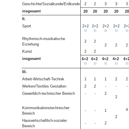
Geschichte/Sozialkunde/Erdkunde
2
2
3
3
3
insgesamt
20
20
20
20
20
II.
Sport
2+2
2+2
2+2
2+2
2+
1)
1)
1)
1)
1)
Rhythmisch-musikalische
2
2
Erziehung
2
2
2
Kunst
2
2
insgesamt
6+2
6+2
4+2
4+2
4+
1)
1)
1)
1)
1)
III.
Arbeit-Wirtschaft-Technik
1
1
1
2
2
Werken/Textiles Gestalten
2
2
-
-
-
Gewerblich-technischer Bereich
-
-
2
2
Kommunikationstechnischer
4
-
-
1
Bereich
2
Hauswirtschaftlich-sozialer
-
-
2
Bereich