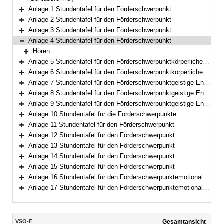
Anlage 1 Stundentafel für den Förderschwerpunkt
Bereich erweitern
Anlage 2 Stundentafel für den Förderschwerpunkt
Bereich erweitern
Anlage 3 Stundentafel für den Förderschwerpunkt
Bereich erweitern
Anlage 4 Stundentafel für den Förderschwerpunkt
Bereich reduzieren
Hören
Bereich erweitern
Anlage 5 Stundentafel für den Förderschwerpunktkörperliche und motorische Entwicklung
Bereich erweitern
Anlage 6 Stundentafel für den Förderschwerpunktkörperliche und motorische Entwicklung
Bereich erweitern
Anlage 7 Stundentafel für den Förderschwerpunktgeistige Entwicklung
Bereich erweitern
Anlage 8 Stundentafel für den Förderschwerpunktgeistige Entwicklung
Bereich erweitern
Anlage 9 Stundentafel für den Förderschwerpunktgeistige Entwicklung
Bereich erweitern
Anlage 10 Stundentafel für die Förderschwerpunkte
Bereich erweitern
Anlage 11 Stundentafel für den Förderschwerpunkt
Bereich erweitern
Anlage 12 Stundentafel für den Förderschwerpunkt
Bereich erweitern
Anlage 13 Stundentafel für den Förderschwerpunkt
Bereich erweitern
Anlage 14 Stundentafel für den Förderschwerpunkt
Bereich erweitern
Anlage 15 Stundentafel für den Förderschwerpunkt
Bereich erweitern
Anlage 16 Stundentafel für den Förderschwerpunktemotionale und soziale Entwicklung
Bereich erweitern
Anlage 17 Stundentafel für den Förderschwerpunktemotionale und soziale Entwicklung
Bereich erweitern
Inhalt
VSO-F
Gesamtansicht