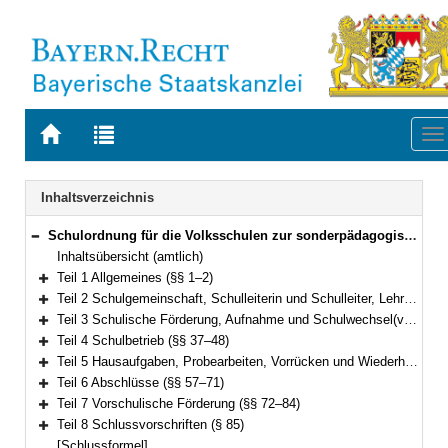
Zur
Zur
To
Startseite
Trefferliste
na
von
der
Navigation
BAYERN.RECHT
letzten
Inhaltsverzeichnis
Suche
Schulordnung für die Volksschulen zur sonderpädagogischen Förderung (Volksschulordnung – F, VSO-F) Vom 11. September 2008 (GVBl. S. 731, ber. S. 907) BayRS 2233-2-1-K (§§ 1–85)
Bereich reduzieren
Inhaltsübersicht (amtlich)
Teil 1 Allgemeines (§§ 1–2)
Bereich erweitern
Teil 2 Schulgemeinschaft, Schulleiterin und Schulleiter, Lehrkräfte, Schülerinnen und Schüler, Erziehungsberechtigte, Schulforum (§§ 3–13)
Bereich erweitern
Teil 3 Schulische Förderung, Aufnahme und Schulwechsel(vgl. Art. 19 bis 24, 35 bis 38, 41 bis 43, 49 Abs. 2 Sätze 2 und 3 BayEUG) (§§ 14–36)
Bereich erweitern
Teil 4 Schulbetrieb (§§ 37–48)
Bereich erweitern
Teil 5 Hausaufgaben, Probearbeiten, Vorrücken und Wiederholen, Zeugnisse (§§ 49–56)
Bereich erweitern
Teil 6 Abschlüsse (§§ 57–71)
Bereich erweitern
Teil 7 Vorschulische Förderung (§§ 72–84)
Bereich erweitern
Teil 8 Schlussvorschriften (§ 85)
Bereich erweitern
[Schlussformel]