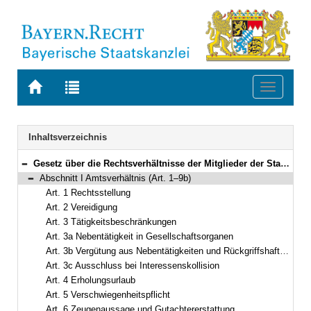
Zur
Zur
Toggle
Startseite
Trefferliste
navigati
von
der
BAYERN.RECHT
letzten
Navigation
Inhaltsverzeichnis
Suche
Gesetz über die Rechtsverhältnisse der Mitglieder der Staatsregierung (Bayerisches Ministergesetz – BayMinG) Vom 4. Dezember 1961 (BayRS II S. 72) BayRS 1102-1-F (Art. 1–26)
Bereich reduzieren
Abschnitt I Amtsverhältnis (Art. 1–9b)
Bereich reduzieren
Art. 1 Rechtsstellung
Art. 2 Vereidigung
Art. 3 Tätigkeitsbeschränkungen
Art. 3a Nebentätigkeit in Gesellschaftsorganen
Art. 3b Vergütung aus Nebentätigkeiten und Rückgriffshaftung
Art. 3c Ausschluss bei Interessenskollision
Art. 4 Erholungsurlaub
Art. 5 Verschwiegenheitspflicht
Art. 6 Zeugenaussage und Gutachtererstattung