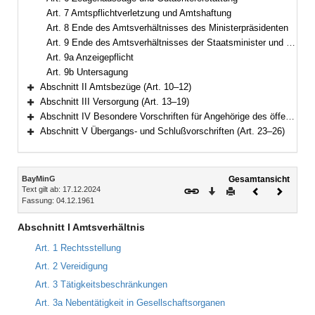
Art. 7 Amtspflichtverletzung und Amtshaftung
Art. 8 Ende des Amtsverhältnisses des Ministerpräsidenten
Art. 9 Ende des Amtsverhältnisses der Staatsminister und Staatssekretäre
Art. 9a Anzeigepflicht
Art. 9b Untersagung
Abschnitt II Amtsbezüge (Art. 10–12)
Bereich erweitern
Abschnitt III Versorgung (Art. 13–19)
Bereich erweitern
Abschnitt IV Besondere Vorschriften für Angehörige des öffentlichen Dienstes (Art. 20–22)
Bereich erweitern
Abschnitt V Übergangs- und Schlußvorschriften (Art. 23–26)
Bereich erweitern
Inhalt
BayMinG
Gesamtansicht
Text gilt ab: 17.12.2024
Download
Drucken
Vorheriges
Nächste
Fassung: 04.12.1961
Dokument
Dokume
Abschnitt I Amtsverhältnis
Art. 1 Rechtsstellung
Art. 2 Vereidigung
Art. 3 Tätigkeitsbeschränkungen
Art. 3a Nebentätigkeit in Gesellschaftsorganen