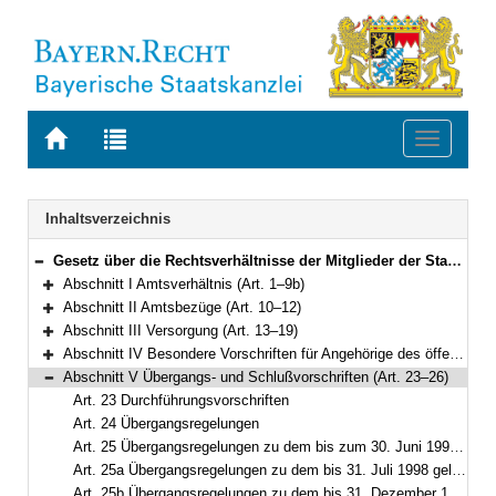
Zur
Zur
Toggle
Startseite
Trefferliste
navigati
von
der
BAYERN.RECHT
letzten
Navigation
Inhaltsverzeichnis
Suche
Gesetz über die Rechtsverhältnisse der Mitglieder der Staatsregierung (Bayerisches Ministergesetz – BayMinG) Vom 4. Dezember 1961 (BayRS II S. 72) BayRS 1102-1-F (Art. 1–26)
Bereich reduzieren
Abschnitt I Amtsverhältnis (Art. 1–9b)
Bereich erweitern
Abschnitt II Amtsbezüge (Art. 10–12)
Bereich erweitern
Abschnitt III Versorgung (Art. 13–19)
Bereich erweitern
Abschnitt IV Besondere Vorschriften für Angehörige des öffentlichen Dienstes (Art. 20–22)
Bereich erweitern
Abschnitt V Übergangs- und Schlußvorschriften (Art. 23–26)
Bereich reduzieren
Art. 23 Durchführungsvorschriften
Art. 24 Übergangsregelungen
Art. 25 Übergangsregelungen zu dem bis zum 30. Juni 1993 geltenden Recht
Art. 25a Übergangsregelungen zu dem bis 31. Juli 1998 geltenden Recht
Art. 25b Übergangsregelungen zu dem bis 31. Dezember 1998 geltenden Recht