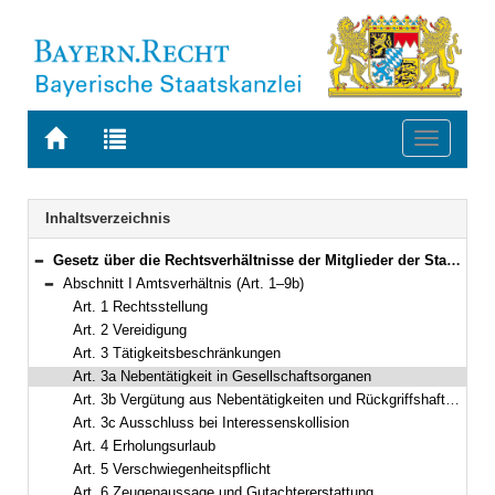
Zur
Zur
Toggle
Startseite
Trefferliste
navigati
von
der
BAYERN.RECHT
letzten
Navigation
Inhaltsverzeichnis
Suche
Gesetz über die Rechtsverhältnisse der Mitglieder der Staatsregierung (Bayerisches Ministergesetz – BayMinG) Vom 4. Dezember 1961 (BayRS II S. 72) BayRS 1102-1-F (Art. 1–26)
Bereich reduzieren
Abschnitt I Amtsverhältnis (Art. 1–9b)
Bereich reduzieren
Art. 1 Rechtsstellung
Art. 2 Vereidigung
Art. 3 Tätigkeitsbeschränkungen
Art. 3a Nebentätigkeit in Gesellschaftsorganen
Art. 3b Vergütung aus Nebentätigkeiten und Rückgriffshaftung
Art. 3c Ausschluss bei Interessenskollision
Art. 4 Erholungsurlaub
Art. 5 Verschwiegenheitspflicht
Art. 6 Zeugenaussage und Gutachtererstattung