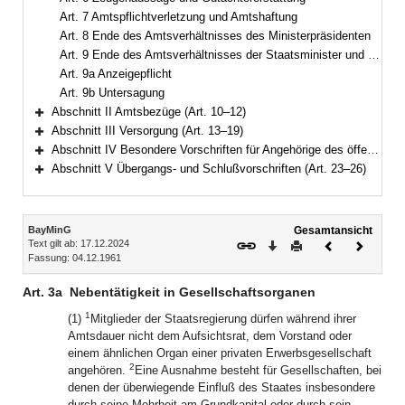
Art. 7 Amtspflichtverletzung und Amtshaftung
Art. 8 Ende des Amtsverhältnisses des Ministerpräsidenten
Art. 9 Ende des Amtsverhältnisses der Staatsminister und Staatssekretäre
Art. 9a Anzeigepflicht
Art. 9b Untersagung
Abschnitt II Amtsbezüge (Art. 10–12)
Bereich erweitern
Abschnitt III Versorgung (Art. 13–19)
Bereich erweitern
Abschnitt IV Besondere Vorschriften für Angehörige des öffentlichen Dienstes (Art. 20–22)
Bereich erweitern
Abschnitt V Übergangs- und Schlußvorschriften (Art. 23–26)
Bereich erweitern
Inhalt
BayMinG
Gesamtansicht
Text gilt ab: 17.12.2024
Download
Drucken
Vorheriges
Nächste
Fassung: 04.12.1961
Dokument
Dokume
Art. 3a
Nebentätigkeit in Gesellschaftsorganen
1
(1)
Mitglieder der Staatsregierung dürfen während ihrer
Amtsdauer nicht dem Aufsichtsrat, dem Vorstand oder
einem ähnlichen Organ einer privaten Erwerbsgesellschaft
2
angehören.
Eine Ausnahme besteht für Gesellschaften, bei
denen der überwiegende Einfluß des Staates insbesondere
durch seine Mehrheit am Grundkapital oder durch sein