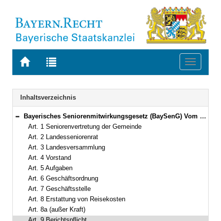
Zur
Zur
Toggle
Startseite
Trefferliste
navigati
von
der
BAYERN.RECHT
letzten
Navigation
Inhaltsverzeichnis
Suche
Bayerisches Seniorenmitwirkungsgesetz (BaySenG) Vom 10. März 2023 (GVBl. S. 78) BayRS 2170-10-A (Art. 1–10)
Bereich reduzieren
Art. 1 Seniorenvertretung der Gemeinde
Art. 2 Landesseniorenrat
Art. 3 Landesversammlung
Art. 4 Vorstand
Art. 5 Aufgaben
Art. 6 Geschäftsordnung
Art. 7 Geschäftsstelle
Art. 8 Erstattung von Reisekosten
Art. 8a (außer Kraft)
Art. 9 Berichtspflicht