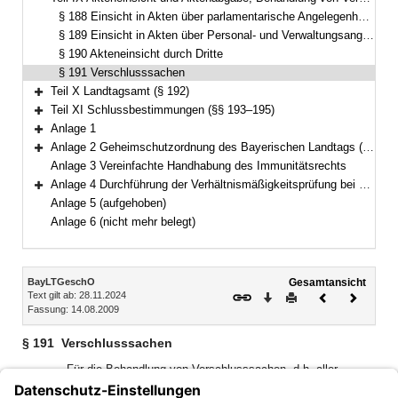
Bereich reduzieren
§ 188 Einsicht in Akten über parlamentarische Angelegenheiten
§ 189 Einsicht in Akten über Personal- und Verwaltungsangelegenheiten
§ 190 Akteneinsicht durch Dritte
§ 191 Verschlusssachen
Teil X Landtagsamt (§ 192)
Bereich erweitern
Teil XI Schlussbestimmungen (§§ 193–195)
Bereich erweitern
Anlage 1
Bereich erweitern
Anlage 2 Geheimschutzordnung des Bayerischen Landtags (GeheimSchO)
Bereich erweitern
Anlage 3 Vereinfachte Handhabung des Immunitätsrechts
Anlage 4 Durchführung der Verhältnismäßigkeitsprüfung bei berufsreglementierenden Regelungen im Anwendungsbereich der Richtlinie 2005/36/EG
Bereich erweitern
Anlage 5 (aufgehoben)
Anlage 6 (nicht mehr belegt)
Inhalt
BayLTGeschO
Gesamtansicht
Text gilt ab: 28.11.2024
Download
Drucken
Vorheriges
Nächste
Fassung: 14.08.2009
Dokument
Dokume
§ 191
Verschlusssachen
Für die Behandlung von Verschlusssachen, d.h. aller
Angelegenheiten, die im staatlichen Interesse durch