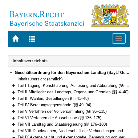
Zur
Zur
Toggle
Startseite
Trefferliste
navigati
von
der
BAYERN.RECHT
letzten
Navigation
Inhaltsverzeichnis
Suche
Geschäftsordnung für den Bayerischen Landtag (BayLTGeschO) in der Fassung der Bekanntmachung vom 14. August 2009 (GVBl. S. 420) BayRS 1100-3-I (§§ 1–195)
Bereich reduzieren
Inhaltsübersicht (amtlich)
Teil I Tagung, Konstituierung, Auflösung und Abberufung (§§ 1–3)
Bereich erweitern
Teil II Mitglieder des Landtags, Organe und Gremien (§§ 4–40)
Bereich erweitern
Teil III Wahlen, Bestellungen (§§ 41–48)
Bereich erweitern
Teil IV Beratungsgegenstände (§§ 49–94)
Bereich erweitern
Teil V Verfahren der Vollversammlung (§§ 95–135)
Bereich erweitern
Teil VI Verfahren der Ausschüsse (§§ 136–175)
Bereich erweitern
Teil VII Landtag und Staatsregierung (§§ 176–180)
Bereich erweitern
Teil VIII Drucksachen, Niederschrift der Verhandlungen und Ausfertigung der Beschlüsse (§§ 181–187)
Bereich erweitern
Teil IX Akteneinsicht und Aktenabgabe, Behandlung von Verschlusssachen (§§ 188–191)