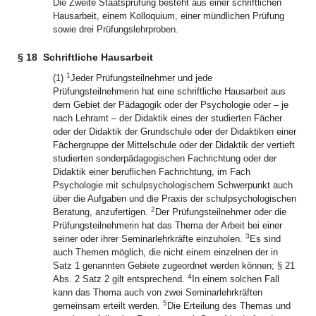
Die Zweite Staatsprüfung besteht aus einer schriftlichen
Hausarbeit, einem Kolloquium, einer mündlichen Prüfung
sowie drei Prüfungslehrproben.
§ 18
Schriftliche Hausarbeit
1
(1)
Jeder Prüfungsteilnehmer und jede
Prüfungsteilnehmerin hat eine schriftliche Hausarbeit aus
dem Gebiet der Pädagogik oder der Psychologie oder – je
nach Lehramt – der Didaktik eines der studierten Fächer
oder der Didaktik der Grundschule oder der Didaktiken einer
Fächergruppe der Mittelschule oder der Didaktik der vertieft
studierten sonderpädagogischen Fachrichtung oder der
Didaktik einer beruflichen Fachrichtung, im Fach
Psychologie mit schulpsychologischem Schwerpunkt auch
über die Aufgaben und die Praxis der schulpsychologischen
2
Beratung, anzufertigen.
Der Prüfungsteilnehmer oder die
Prüfungsteilnehmerin hat das Thema der Arbeit bei einer
3
seiner oder ihrer Seminarlehrkräfte einzuholen.
Es sind
auch Themen möglich, die nicht einem einzelnen der in
Satz 1 genannten Gebiete zugeordnet werden können; § 21
4
Abs. 2 Satz 2 gilt entsprechend.
In einem solchen Fall
kann das Thema auch von zwei Seminarlehrkräften
5
gemeinsam erteilt werden.
Die Erteilung des Themas und