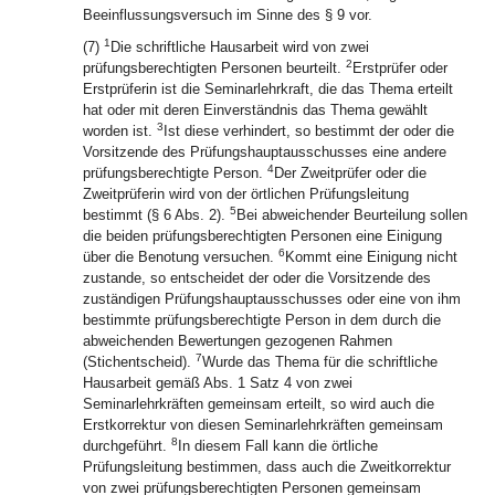
Beeinflussungsversuch im Sinne des § 9 vor.
1
(7)
Die schriftliche Hausarbeit wird von zwei
2
prüfungsberechtigten Personen beurteilt.
Erstprüfer oder
Erstprüferin ist die Seminarlehrkraft, die das Thema erteilt
hat oder mit deren Einverständnis das Thema gewählt
3
worden ist.
Ist diese verhindert, so bestimmt der oder die
Vorsitzende des Prüfungshauptausschusses eine andere
4
prüfungsberechtigte Person.
Der Zweitprüfer oder die
Zweitprüferin wird von der örtlichen Prüfungsleitung
5
bestimmt (§ 6 Abs. 2).
Bei abweichender Beurteilung sollen
die beiden prüfungsberechtigten Personen eine Einigung
6
über die Benotung versuchen.
Kommt eine Einigung nicht
zustande, so entscheidet der oder die Vorsitzende des
zuständigen Prüfungshauptausschusses oder eine von ihm
bestimmte prüfungsberechtigte Person in dem durch die
abweichenden Bewertungen gezogenen Rahmen
7
(Stichentscheid).
Wurde das Thema für die schriftliche
Hausarbeit gemäß Abs. 1 Satz 4 von zwei
Seminarlehrkräften gemeinsam erteilt, so wird auch die
Erstkorrektur von diesen Seminarlehrkräften gemeinsam
8
durchgeführt.
In diesem Fall kann die örtliche
Prüfungsleitung bestimmen, dass auch die Zweitkorrektur
von zwei prüfungsberechtigten Personen gemeinsam