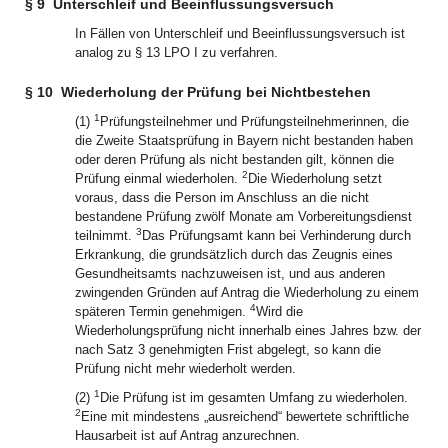
§ 9
Unterschleif und Beeinflussungsversuch
In Fällen von Unterschleif und Beeinflussungsversuch ist
analog zu § 13 LPO I zu verfahren.
§ 10
Wiederholung der Prüfung bei Nichtbestehen
1
(1)
Prüfungsteilnehmer und Prüfungsteilnehmerinnen, die
die Zweite Staatsprüfung in Bayern nicht bestanden haben
oder deren Prüfung als nicht bestanden gilt, können die
2
Prüfung einmal wiederholen.
Die Wiederholung setzt
voraus, dass die Person im Anschluss an die nicht
bestandene Prüfung zwölf Monate am Vorbereitungsdienst
3
teilnimmt.
Das Prüfungsamt kann bei Verhinderung durch
Erkrankung, die grundsätzlich durch das Zeugnis eines
Gesundheitsamts nachzuweisen ist, und aus anderen
zwingenden Gründen auf Antrag die Wiederholung zu einem
4
späteren Termin genehmigen.
Wird die
Wiederholungsprüfung nicht innerhalb eines Jahres bzw. der
nach Satz 3 genehmigten Frist abgelegt, so kann die
Prüfung nicht mehr wiederholt werden.
1
(2)
Die Prüfung ist im gesamten Umfang zu wiederholen.
2
Eine mit mindestens „ausreichend“ bewertete schriftliche
Hausarbeit ist auf Antrag anzurechnen.