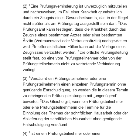
1
(2)
Eine Prüfungsverhinderung ist unverzüglich mitzuteilen
und nachzuweisen, im Fall einer Krankheit grundsätzlich
durch ein Zeugnis eines Gesundheitsamts, das in der Regel
2
nicht später als am Prüfungstag ausgestellt sein darf.
Das
Prüfungsamt kann festlegen, dass die Krankheit durch das
Zeugnis eines bestimmten Arztes oder einer bestimmten
Ärztin (Vertrauensarzt oder Vertrauensärztin) nachgewiesen
3
wird.
In offensichtlichen Fällen kann auf die Vorlage eines
4
Zeugnisses verzichtet werden.
Die örtliche Prüfungsleitung
stellt fest, ob eine vom Prüfungsteilnehmer oder von der
Prüfungsteilnehmerin nicht zu vertretende Verhinderung
vorliegt.
1
(3)
Versäumt ein Prüfungsteilnehmer oder eine
Prüfungsteilnehmerin einen einzelnen Prüfungstermin ohne
genügende Entschuldigung, so werden die in diesem Termin
zu erbringenden Prüfungsleistungen mit „ungenügend“
2
bewertet.
Das Gleiche gilt, wenn ein Prüfungsteilnehmer
oder eine Prüfungsteilnehmerin die Termine für die
Einholung des Themas der schriftlichen Hausarbeit oder der
Ablieferung der schriftlichen Hausarbeit ohne genügende
Entschuldigung versäumt.
1
(4)
Ist einem Prüfungsteilnehmer oder einer