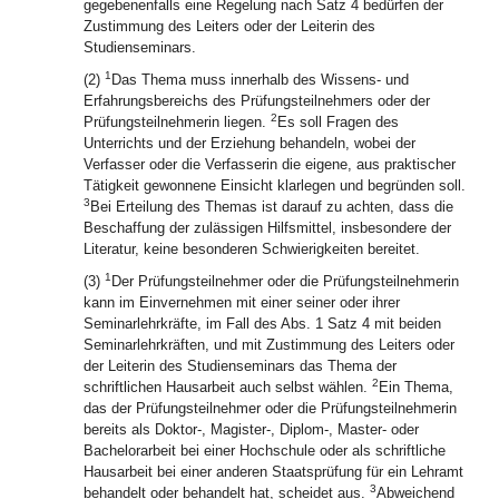
gegebenenfalls eine Regelung nach Satz 4 bedürfen der
Zustimmung des Leiters oder der Leiterin des
Studienseminars.
1
(2)
Das Thema muss innerhalb des Wissens- und
Erfahrungsbereichs des Prüfungsteilnehmers oder der
2
Prüfungsteilnehmerin liegen.
Es soll Fragen des
Unterrichts und der Erziehung behandeln, wobei der
Verfasser oder die Verfasserin die eigene, aus praktischer
Tätigkeit gewonnene Einsicht klarlegen und begründen soll.
3
Bei Erteilung des Themas ist darauf zu achten, dass die
Beschaffung der zulässigen Hilfsmittel, insbesondere der
Literatur, keine besonderen Schwierigkeiten bereitet.
1
(3)
Der Prüfungsteilnehmer oder die Prüfungsteilnehmerin
kann im Einvernehmen mit einer seiner oder ihrer
Seminarlehrkräfte, im Fall des Abs. 1 Satz 4 mit beiden
Seminarlehrkräften, und mit Zustimmung des Leiters oder
der Leiterin des Studienseminars das Thema der
2
schriftlichen Hausarbeit auch selbst wählen.
Ein Thema,
das der Prüfungsteilnehmer oder die Prüfungsteilnehmerin
bereits als Doktor-, Magister-, Diplom-, Master- oder
Bachelorarbeit bei einer Hochschule oder als schriftliche
Hausarbeit bei einer anderen Staatsprüfung für ein Lehramt
3
behandelt oder behandelt hat, scheidet aus.
Abweichend