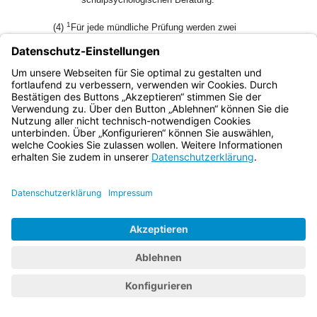
1
(4)
Für jede mündliche Prüfung werden zwei
prüfungsberechtigte Personen bestimmt; mindestens eine
prüfungsberechtigte Person muss dem in § 7 Abs. 1 Satz 1
2
Nr. 2 genannten Personenkreis angehören.
Jeder
Prüfungsteilnehmer und jede Prüfungsteilnehmerin ist
3
einzeln zu prüfen.
Beide prüfungsberechtigte Personen
müssen bei der Prüfung ständig anwesend sein.
1
(5)
Kommen die beiden prüfungsberechtigten Personen zu
einer abweichenden Bewertung, sollen sie eine Einigung
2
über die Benotung versuchen.
Wird eine Einigung nicht
erzielt, so erhält der Prüfungsteilnehmer oder die
Prüfungsteilnehmerin in der mündlichen Prüfung die Note
gemäß § 8 dieser Prüfungsordnung in Verbindung mit § 12
Abs. 1 LPO I, die sich gemäß § 12 Abs. 1 und 2 LPO I aus
3
den beiden gleich gewichteten Bewertungen ergibt.
Die
Note der mündlichen Prüfung wird dem Prüfungsteilnehmer
oder der Prüfungsteilnehmerin unmittelbar im Anschluss an
seine oder ihre mündliche Prüfung bekannt gegeben.
(6) Die Durchschnittsnote aus den mündlichen Prüfungen ist
nach § 8 dieser Prüfungsordnung in Verbindung mit § 12
Abs. 2 Satz 1 und 2 LPO I zu bilden; die Note aus einer