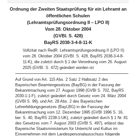
(inaktiv)
(inaktiv)
Ordnung der Zweiten Staatsprüfung für ein Lehramt an
öffentlichen Schulen
(Lehramtsprüfungsordnung II – LPO II)
Vom 28. Oktober 2004
(GVBl. S. 428)
BayRS 2038-3-4-8-11-K
Vollzitat nach RedR: Lehramtsprüfungsordnung II (LPO II)
vom 28. Oktober 2004 (GVBl. S. 428, BayRS 2038-3-4-8-
11-K), die zuletzt durch § 1 der Verordnung vom 26. August
2025 (GVBl. S. 472) geändert worden ist
Auf Grund von Art. 115 Abs. 2 Satz 2 Halbsatz 2 des
Bayerischen Beamtengesetzes (BayBG) in der Fassung der
Bekanntmachung vom 27. August 1998 (GVBl S. 702, BayRS
2030-1-1-F), zuletzt geändert durch Gesetz vom 24. März 2004
(GVBl S. 99), und Art. 28 Abs. 2 des Bayerischen
Lehrerbildungsgesetzes (BayLBG) in der Fassung der
Bekanntmachung vom 12. Dezember 1995 (GVBl 1996 S. 16,
ber. S. 40, BayRS 2238-1-UK), zuletzt geändert durch § 1 Nr. 81
des Gesetzes vom 7. August 2003 (GVBl S. 497), erlässt das
Bayerische Staatsministerium für Unterricht und Kultus im
Einvernehmen mit dem Landespersonalausschuss folgende