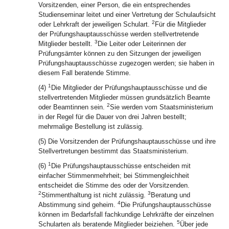
Vorsitzenden, einer Person, die ein entsprechendes
Studienseminar leitet und einer Vertretung der Schulaufsicht
2
oder Lehrkraft der jeweiligen Schulart.
Für die Mitglieder
der Prüfungshauptausschüsse werden stellvertretende
3
Mitglieder bestellt.
Die Leiter oder Leiterinnen der
Prüfungsämter können zu den Sitzungen der jeweiligen
Prüfungshauptausschüsse zugezogen werden; sie haben in
diesem Fall beratende Stimme.
1
(4)
Die Mitglieder der Prüfungshauptausschüsse und die
stellvertretenden Mitglieder müssen grundsätzlich Beamte
2
oder Beamtinnen sein.
Sie werden vom Staatsministerium
in der Regel für die Dauer von drei Jahren bestellt;
mehrmalige Bestellung ist zulässig.
(5) Die Vorsitzenden der Prüfungshauptausschüsse und ihre
Stellvertretungen bestimmt das Staatsministerium.
1
(6)
Die Prüfungshauptausschüsse entscheiden mit
einfacher Stimmenmehrheit; bei Stimmengleichheit
entscheidet die Stimme des oder der Vorsitzenden.
2
3
Stimmenthaltung ist nicht zulässig.
Beratung und
4
Abstimmung sind geheim.
Die Prüfungshauptausschüsse
können im Bedarfsfall fachkundige Lehrkräfte der einzelnen
5
Schularten als beratende Mitglieder beiziehen.
Über jede