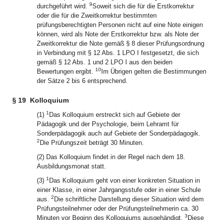
9
durchgeführt wird.
Soweit sich die für die Erstkorrektur
oder die für die Zweitkorrektur bestimmten
prüfungsberechtigten Personen nicht auf eine Note einigen
können, wird als Note der Erstkorrektur bzw. als Note der
Zweitkorrektur die Note gemäß § 8 dieser Prüfungsordnung
in Verbindung mit § 12 Abs. 1 LPO I festgesetzt, die sich
gemäß § 12 Abs. 1 und 2 LPO I aus den beiden
10
Bewertungen ergibt.
Im Übrigen gelten die Bestimmungen
der Sätze 2 bis 6 entsprechend.
§ 19
Kolloquium
1
(1)
Das Kolloquium erstreckt sich auf Gebiete der
Pädagogik und der Psychologie, beim Lehramt für
Sonderpädagogik auch auf Gebiete der Sonderpädagogik.
2
Die Prüfungszeit beträgt 30 Minuten.
(2) Das Kolloquium findet in der Regel nach dem 18.
Ausbildungsmonat statt.
1
(3)
Das Kolloquium geht von einer konkreten Situation in
einer Klasse, in einer Jahrgangsstufe oder in einer Schule
2
aus.
Die schriftliche Darstellung dieser Situation wird dem
Prüfungsteilnehmer oder der Prüfungsteilnehmerin ca. 30
3
Minuten vor Beginn des Kolloquiums ausgehändigt.
Diese