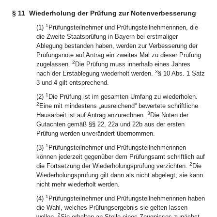
§ 11
Wiederholung der Prüfung zur Notenverbesserung
1
(1)
Prüfungsteilnehmer und Prüfungsteilnehmerinnen, die
die Zweite Staatsprüfung in Bayern bei erstmaliger
Ablegung bestanden haben, werden zur Verbesserung der
Prüfungsnote auf Antrag ein zweites Mal zu dieser Prüfung
2
zugelassen.
Die Prüfung muss innerhalb eines Jahres
3
nach der Erstablegung wiederholt werden.
§ 10 Abs. 1 Satz
3 und 4 gilt entsprechend.
1
(2)
Die Prüfung ist im gesamten Umfang zu wiederholen.
2
Eine mit mindestens „ausreichend“ bewertete schriftliche
3
Hausarbeit ist auf Antrag anzurechnen.
Die Noten der
Gutachten gemäß §§ 22, 22a und 22b aus der ersten
Prüfung werden unverändert übernommen.
1
(3)
Prüfungsteilnehmer und Prüfungsteilnehmerinnen
können jederzeit gegenüber dem Prüfungsamt schriftlich auf
2
die Fortsetzung der Wiederholungsprüfung verzichten.
Die
Wiederholungsprüfung gilt dann als nicht abgelegt; sie kann
nicht mehr wiederholt werden.
1
(4)
Prüfungsteilnehmer und Prüfungsteilnehmerinnen haben
die Wahl, welches Prüfungsergebnis sie gelten lassen
2
wollen.
Sie erhalten an Stelle eines Zeugnisses zunächst