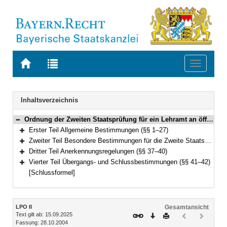
Zur
Zur
Toggle
Startseite
Trefferliste
navigati
von
der
BAYERN.RECHT
letzten
Navigation
Inhaltsverzeichnis
Suche
Ordnung der Zweiten Staatsprüfung für ein Lehramt an öffentlichen Schulen (Lehramtsprüfungsordnung II – LPO II) Vom 28. Oktober 2004 (GVBl. S. 428) BayRS 2038-3-4-8-11-K (§§ 1–42)
Bereich reduzieren
Erster Teil Allgemeine Bestimmungen (§§ 1–27)
Bereich erweitern
Zweiter Teil Besondere Bestimmungen für die Zweite Staatsprüfung im Erweiterungsfach (§§ 28–36)
Bereich erweitern
Dritter Teil Anerkennungsregelungen (§§ 37–40)
Bereich erweitern
Vierter Teil Übergangs- und Schlussbestimmungen (§§ 41–42)
Bereich erweitern
[Schlussformel]
Inhalt
LPO II
Gesamtansicht
Text gilt ab: 15.09.2025
Download
Drucken
Vorheriges
Nächste
Fassung: 28.10.2004
Dokument
Dokume