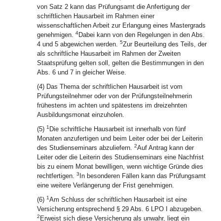
von Satz 2 kann das Prüfungsamt die Anfertigung der
schriftlichen Hausarbeit im Rahmen einer
wissenschaftlichen Arbeit zur Erlangung eines Mastergrads
4
genehmigen.
Dabei kann von den Regelungen in den Abs.
5
4 und 5 abgewichen werden.
Zur Beurteilung des Teils, der
als schriftliche Hausarbeit im Rahmen der Zweiten
Staatsprüfung gelten soll, gelten die Bestimmungen in den
Abs. 6 und 7 in gleicher Weise.
(4) Das Thema der schriftlichen Hausarbeit ist vom
Prüfungsteilnehmer oder von der Prüfungsteilnehmerin
frühestens im achten und spätestens im dreizehnten
Ausbildungsmonat einzuholen.
1
(5)
Die schriftliche Hausarbeit ist innerhalb von fünf
Monaten anzufertigen und beim Leiter oder bei der Leiterin
2
des Studienseminars abzuliefern.
Auf Antrag kann der
Leiter oder die Leiterin des Studienseminars eine Nachfrist
bis zu einem Monat bewilligen, wenn wichtige Gründe dies
3
rechtfertigen.
In besonderen Fällen kann das Prüfungsamt
eine weitere Verlängerung der Frist genehmigen.
1
(6)
Am Schluss der schriftlichen Hausarbeit ist eine
Versicherung entsprechend § 29 Abs. 6 LPO I abzugeben.
2
Erweist sich diese Versicherung als unwahr, liegt ein