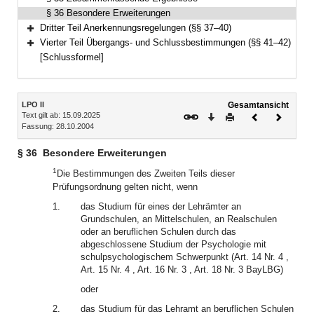
§ 36 Besondere Erweiterungen
Dritter Teil Anerkennungsregelungen (§§ 37–40)
Bereich erweitern
Vierter Teil Übergangs- und Schlussbestimmungen (§§ 41–42)
Bereich erweitern
[Schlussformel]
Inhalt
LPO II
Gesamtansicht
Text gilt ab: 15.09.2025
Download
Drucken
Vorheriges
Nächste
Fassung: 28.10.2004
Dokument
Dokume
§ 36
Besondere Erweiterungen
1
Die Bestimmungen des Zweiten Teils dieser
Prüfungsordnung gelten nicht, wenn
1.
das Studium für eines der Lehrämter an
Grundschulen, an Mittelschulen, an Realschulen
oder an beruflichen Schulen durch das
abgeschlossene Studium der Psychologie mit
schulpsychologischem Schwerpunkt (Art. 14 Nr. 4 ,
Art. 15 Nr. 4 , Art. 16 Nr. 3 , Art. 18 Nr. 3 BayLBG)
oder
2.
das Studium für das Lehramt an beruflichen Schulen