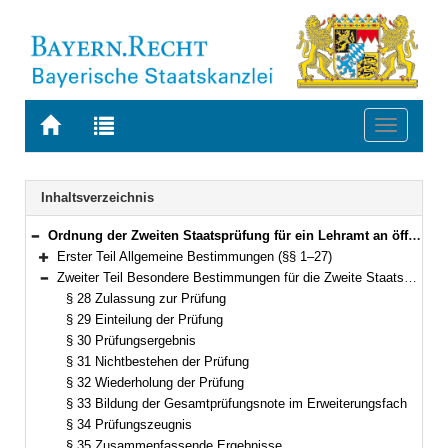
Zur
Zur
Toggle
Startseite
Trefferliste
navigati
von
der
BAYERN.RECHT
letzten
Navigation
Inhaltsverzeichnis
Suche
Ordnung der Zweiten Staatsprüfung für ein Lehramt an öffentlichen Schulen (Lehramtsprüfungsordnung II – LPO II) Vom 28. Oktober 2004 (GVBl. S. 428) BayRS 2038-3-4-8-11-K (§§ 1–42)
Bereich reduzieren
Erster Teil Allgemeine Bestimmungen (§§ 1–27)
Bereich erweitern
Zweiter Teil Besondere Bestimmungen für die Zweite Staatsprüfung im Erweiterungsfach (§§ 28–36)
Bereich reduzieren
§ 28 Zulassung zur Prüfung
§ 29 Einteilung der Prüfung
§ 30 Prüfungsergebnis
§ 31 Nichtbestehen der Prüfung
§ 32 Wiederholung der Prüfung
§ 33 Bildung der Gesamtprüfungsnote im Erweiterungsfach
§ 34 Prüfungszeugnis
§ 35 Zusammenfassende Ergebnisse