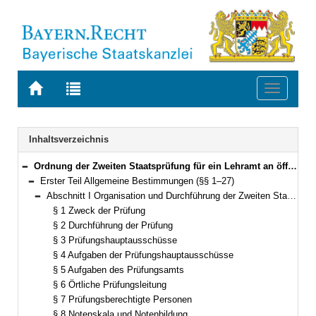
Zur
Zur
Toggle
Startseite
Trefferliste
navigati
von
der
BAYERN.RECHT
letzten
Navigation
Inhaltsverzeichnis
Suche
Ordnung der Zweiten Staatsprüfung für ein Lehramt an öffentlichen Schulen (Lehramtsprüfungsordnung II – LPO II) Vom 28. Oktober 2004 (GVBl. S. 428) BayRS 2038-3-4-8-11-K (§§ 1–42)
Bereich reduzieren
Erster Teil Allgemeine Bestimmungen (§§ 1–27)
Bereich reduzieren
Abschnitt I Organisation und Durchführung der Zweiten Staatsprüfung (§§ 1–16)
Bereich reduzieren
§ 1 Zweck der Prüfung
§ 2 Durchführung der Prüfung
§ 3 Prüfungshauptausschüsse
§ 4 Aufgaben der Prüfungshauptausschüsse
§ 5 Aufgaben des Prüfungsamts
§ 6 Örtliche Prüfungsleitung
§ 7 Prüfungsberechtigte Personen
§ 8 Notenskala und Notenbildung