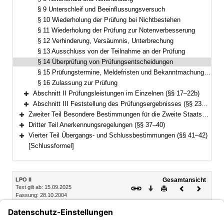
§ 9 Unterschleif und Beeinflussungsversuch
§ 10 Wiederholung der Prüfung bei Nichtbestehen
§ 11 Wiederholung der Prüfung zur Notenverbesserung
§ 12 Verhinderung, Versäumnis, Unterbrechung
§ 13 Ausschluss von der Teilnahme an der Prüfung
§ 14 Überprüfung von Prüfungsentscheidungen
§ 15 Prüfungstermine, Meldefristen und Bekanntmachung der Prüfung
§ 16 Zulassung zur Prüfung
Abschnitt II Prüfungsleistungen im Einzelnen (§§ 17–22b)
Bereich erweitern
Abschnitt III Feststellung des Prüfungsergebnisses (§§ 23–27)
Bereich erweitern
Zweiter Teil Besondere Bestimmungen für die Zweite Staatsprüfung im Erweiterungsfach (§§ 28–36)
Bereich erweitern
Dritter Teil Anerkennungsregelungen (§§ 37–40)
Bereich erweitern
Vierter Teil Übergangs- und Schlussbestimmungen (§§ 41–42)
Bereich erweitern
[Schlussformel]
Inhalt
LPO II
Gesamtansicht
Text gilt ab: 15.09.2025
Download
Drucken
Vorheriges
Nächste
Fassung: 28.10.2004
Dokument
Dokume
§ 14
Überprüfung von Prüfungsentscheidungen